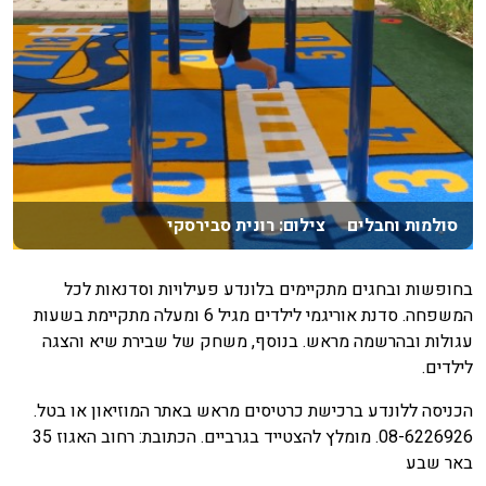
סולמות וחבלים צילום: רונית סבירסקי
בחופשות ובחגים מתקיימים בלונדע פעילויות וסדנאות לכל
המשפחה. סדנת אוריגמי לילדים מגיל 6 ומעלה מתקיימת בשעות
עגולות ובהרשמה מראש. בנוסף, משחק של שבירת שיא והצגה
לילדים.
הכניסה ללונדע ברכישת כרטיסים מראש באתר המוזיאון או בטל.
08-6226926. מומלץ להצטייד בגרביים. הכתובת: רחוב האגוז 35
באר שבע