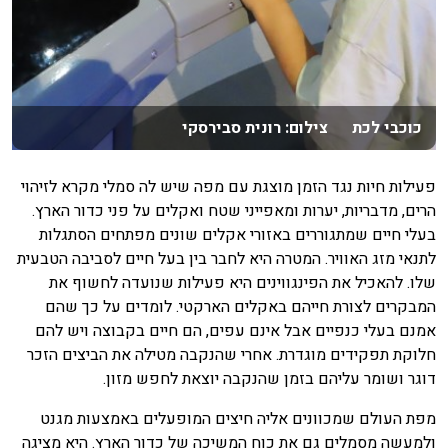
כוכבי לכת צילום: רונית סבירסקי
פעילות חיות נגד הזמן מוצגת עם מפה שיש לה סמלי מקרא לזיהוי
הרים, מדבריות, יערות ומאפייני שטח ואקלים על פני כדור הארץ.
בעלי חיים שמתגוררים באזורי אקלים שונים מפתחים הסתגלות
לתנאי מזג האוויר. המטרה היא לחבר בין בעל חיים לסביבה הטבעית
שלו. להאכיל את הפינגווינים היא פעילות שנועדה לחשוף את
המבקרים לצורת חייהם באקלים הארקטי. לומדים על כך שהם
אמנם בעלי כנפיים אבל אינם עפים, הם חיים בקבוצה ויש להם
חלוקת תפקידים מוגדרת. אחרי שהנקבה מטילה את הביצים הזכר
דוגר ושומר עליהם בזמן שהנקבה יוצאת לחפש מזון.
מפת העולם שמכוונים אליה חיצים המופעלים באמצעות מגנט
ולמעשה מסמלים גם את כוח המשיכה של כדור הארץ. היא מציגה