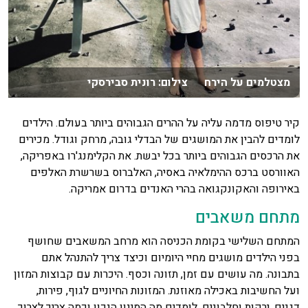
מצטלמים על הירח צילום: רונית סבירסקי
קיר טיפוס מדמה עליה על ההרים הגבוהים ביותר בעולם. הילדים
לומדים להבין את המושגים של הבדלי גובה, מרחק וגודל. מכירים
את הרכסים הגבוהים ביותר בכל יבשת. את הקלימנג'רו באפריקה,
האוורסט ברכס ההימלאיה באסיה, האלברוס בשרשרת האלפים
באירופה והאקונקגואה בהרי האנדים בדרום אמריקה.
מתחם משאבים
המתחם השלישי בקומת הכניסה הוא מרחב המשאבים שחושף
בפני הילדים מושגים מחיי היומיום וכיצד צריך להתנהל אתם
בתבונה. מה עושים עם זמן, תזונה וכסף. היכרות עם קבוצות המזון
ועל החשיבות באכילה מאוזנת. המזונות החיוניים לגוף, פירות,
דגנים, ירקות וחלבונים. לומדים מה המינון הנכון וכמה צריך לצרוך