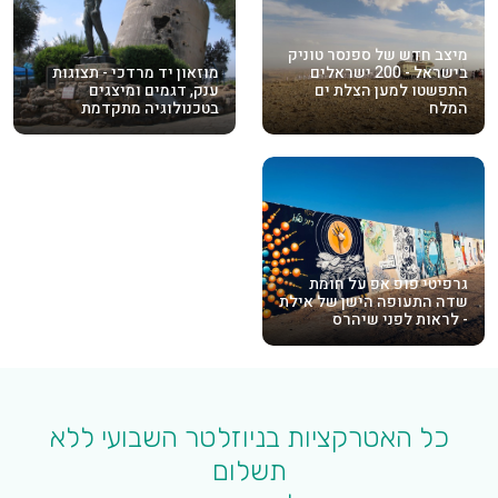
מיצב חדש של ספנסר טוניק
בישראל - 200 ישראלים
מוזאון יד מרדכי - תצוגות
התפשטו למען הצלת ים
ענק, דגמים ומיצגים
המלח
בטכנולוגיה מתקדמת
גרפיטי פופ אפ על חומת
שדה התעופה הישן של אילת
- לראות לפני שיהרס
כל האטרקציות בניוזלטר השבועי ללא
תשלום