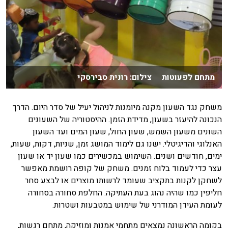
מתחם לפעוטות צילום: רונית סבירסקי
משחק נגד השעון מקנה מיומנות לניהול יעיל של סדר היום. הדרך
הנכונה להיעזר בשעון, מדידת הזמן. ההיסטוריה של השעונים
השונים משעון השמש, שעון החול, שעון המים ועד השעון
האנלוגי והדיגיטלי. ישנו גם לימוד המושג זמן, שניות, דקות, שעות,
ימים, חודשים ושנים. השימוש במכשירים כמו שעון יד או שעון
עצר כדי לעמוד בלוח זמנים. משחק של קופה רושמת מאפשר
לשחקן לקנות בתקציב שעומד לרשותו מוצרים או לבצע סחר
חליפין כמו שהיה נהוג בעת העתיקה. החלפת סחורה בסחורה
לעומת העידן המודרני של שימוש במטבעות ושטרות.
בקומה הראשונה נמצאים מתחמי אמנות ומוזיקה, מתחם רגשות,