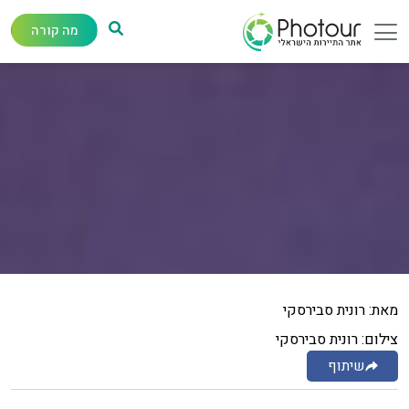
מה קורה
מאת: רונית סבירסקי
צילום: רונית סבירסקי
שיתוף