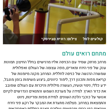
קולעים לסל צילום: רונית סבירסקי
מתחם רואים עולם
מרחב מרתק שמיד עם הכניסה אליו מרגישים בחלל החיצון. תמונות
ענק של פני הירח ומאדים, מפה עצומה של העולם ואפלולית
שמשרה הרגשה של כניסה לחללית. המרחב מקנה מיומנות של
קריאת מפות ותכנון דרך, לימוד כיוונים, ביצוע משימות בזמן מוגבל,
ידע כללי, ניסוי וטעיה, העשרה מילולית והיכרות עם העולם שסובב
את כדור הארץ. למידה על מערכת השמש והתנאים הנדרשים לקיום
אנושי על כוכבי הלכת השונים. למידת מפות ומדינות, ניווט
והתמצאות במרחב. מצלמה מתעדת את המבקר על רקע פני הירח
שנראים כמו הרים ומכתשים ועליהם ניצבת החללית האמריקאית