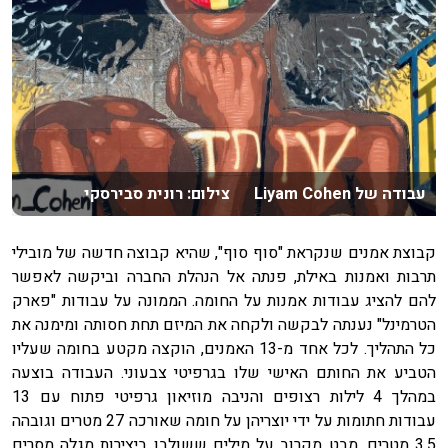
עבודה של Liyam Cohen צילום: רונית סבירסקי
קבוצת אמנים שנקראת "סוף סוף", שהיא קבוצה חדשה של מובילי
תרבות ואמנות באילת, פנתה אל הנהלת החברה וביקשה לאפשר
להם להציג עבודות אמנות על החומה. הממונה על עבודות "פארק
הטרמינל" נענתה לבקשה ולקחה את המיזם תחת חסותה ומימנה את
כל התהליך. לכל אחד מ-13 האמנים, הוקצה מקטע בחומה שעליו
הטביע את החותם האישי שלו בגרפיטי צבעוני. העבודה בוצעה
במהלך 4 לילות רצופים והניבה מוזיאון גרפיטי פתוח עם 13
עבודות חתומות על ידי יוצריהן על חומה שאורכה 27 מטרים וגובהה
3.5 מטרים. מבט מקרוב על מילים ששולבו ביצירות מגלה מסרים