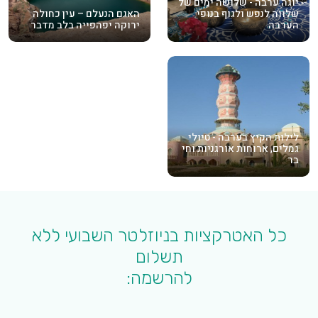
יוגה ערבה - שלושה ימים של
שלווה לנפש ולגוף בנופי
האגם הנעלם – עין כחולה
הערבה
ירוקה יפהפייה בלב מדבר
לילות הקיץ בערבה - טיולי
גמלים, ארוחות אורגניות וחי
בר
כל האטרקציות בניוזלטר השבועי ללא
תשלום
להרשמה: