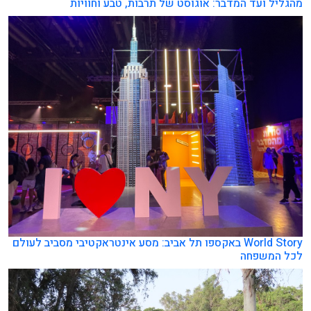
מהגליל ועד המדבר: אוגוסט של תרבות, טבע וחוויות
World Story באקספו תל אביב: מסע אינטראקטיבי מסביב לעולם
לכל המשפחה