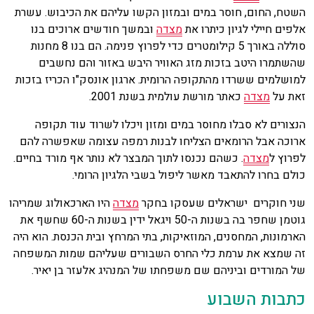
השטח, החום, חוסר במים ובמזון הקשו עליהם את הכיבוש. עשרת
אלפים חיילי לגיון כיתרו את
מצדה
ובמשך חודשים ארוכים בנו
סוללה באורך 5 קילומטרים כדי לפרוץ פנימה. הם בנו 8 מחנות
שהשתמרו היטב בזכות מזג האוויר היבש באזור והם נחשבים
למושלמים ששרדו מהתקופה הרומית. ארגון אונסק"ו הכריז בזכות
זאת על
מצדה
כאתר מורשת עולמית בשנת 2001.
הנצורים לא סבלו מחוסר במים ומזון ויכלו לשרוד עוד תקופה
ארוכה אבל הרומאים הצליחו לבנות רמפה עצומה שאפשרה להם
לפרוץ ל
מצדה
. כשהם נכנסו לתוך המבצר לא נותר אף מורד בחיים.
כולם בחרו להתאבד מאשר ליפול בשבי הלגיון הרומי.
שני חוקרים ישראלים שעסקו בחקר
מצדה
היו הארכאולוג שמריהו
גוטמן שחפר בה בשנות ה-50 ויגאל ידין בשנות ה-60 שחשף את
הארמונות, המחסנים, המוזאיקות, בתי המרחץ ובית הכנסת. הוא היה
זה שמצא את ערמת כלי החרס השבורים שעליהם שמות המשפחה
של המורדים וביניהם שם משפחתו של המנהיג אלעזר בן יאיר.
כתבות השבוע