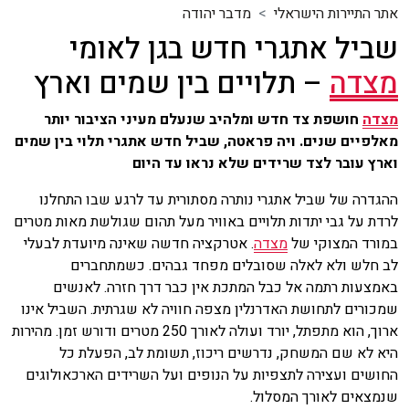
אתר התיירות הישראלי
מדבר יהודה
שביל אתגרי חדש בגן לאומי
מצדה
– תלויים בין שמים וארץ
מצדה
חושפת צד חדש ומלהיב שנעלם מעיני הציבור יותר
מאלפיים שנים. ויה פראטה, שביל חדש אתגרי תלוי בין שמים
וארץ עובר לצד שרידים שלא נראו עד היום
ההגדרה של שביל אתגרי נותרה מסתורית עד לרגע שבו התחלנו
לרדת על גבי יתדות תלויים באוויר מעל תהום שגולשת מאות מטרים
במורד המצוקי של
מצדה
. אטרקציה חדשה שאינה מיועדת לבעלי
לב חלש ולא לאלה שסובלים מפחד גבהים. כשמתחברים
באמצעות רתמה אל כבל המתכת אין כבר דרך חזרה. לאנשים
שמכורים לתחושת האדרנלין מצפה חוויה לא שגרתית. השביל אינו
ארוך, הוא מתפתל, יורד ועולה לאורך 250 מטרים ודורש זמן. מהירות
היא לא שם המשחק, נדרשים ריכוז, תשומת לב, הפעלת כל
החושים ועצירה לתצפיות על הנופים ועל השרידים הארכאולוגים
שנמצאים לאורך המסלול.