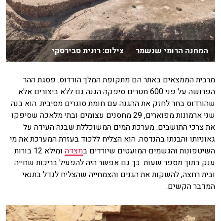
המחנה הרומי שנשמר צילום: רונית סבירסקי
מרבית הממצאים באתר הם מתקופת המלך הורדוס. פסגת ההר
הפרושה על פני 600 מטרים סיפקה הגנה גם ללא ביצורים אלא
שהורדוס בחר לחזק את ההגנה עם חומת סוגרים מסיבית. הוא בנה
שני ארמונות מפוארים, 29 מחסנים עצומים ובתי מלאכה שסיפקו
את צרכי התושבים. מערכת המים המשוכללת שבנה העידה על
גאוניותו והבנתו בהנדסה. הוא הצליח ללכוד בעזרת המערכת את מי
השיטפונות והגשמים המועטים שיורדים ב
מצדה
ומילא 12 בורות
ענק בתוך מספר שעות. כך גם אפשר היה להפעיל בריכות שחייה
ובית רחצה, להשקות את הגנים והצמחייה שהצליח לגדל בתנאי
המדבר הקשים.