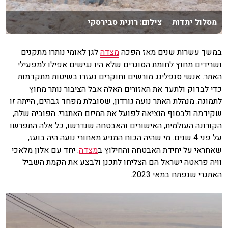
מסלול יתדות צילום: רונית סבירסקי
במשך עשרות שנים מאז הפכה
מצדה
לגן לאומי נותרו מתקנים
ושרידים מחוץ לחומת הסוגרים שלא היו נגישים אפילו למפעילי
האתר. אנשי סנפלינג מורשים וחוקרים נעזרו בשיטות מתקדמות
כדי לבדוק ולתעד את האזורים האלה אבל הציבור נותר מחוץ
לתמונה. מנהלת האתר נועה גורדון, שסובלת מפחד גבהים, הייתה זו
שקידמה ולבסוף הוציאה לפועל את המיזם האתגרי. הפוביה שלה,
הקורונה העולמית, האישורים והאבטחה שנדרשו, כל אלה התפרשו
על פני 4 שנים. מי שהיה הכוח המניע מאחורי נועה היה בועז,
שאחראי על יחידת האבטחה והחילוץ ב
מצדה
. יחד עם אלון מלאכי
וויה פראטה ישראל הם הצליחו לתכנן ולבצע את הקמת השביל
האתגרי שנפתח במאי 2023.