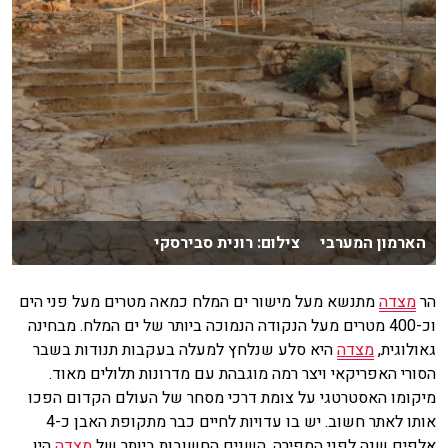
הארמון המערבי צילום: רונית סבירסקי
הר
מצדה
מתנשא מעל מישור ים המלח כמאה מטרים מעל פני הים
וכ-400 מטרים מעל הנקודה הנמוכה ביותר של ים המלח. מבחינה
גאולוגית,
מצדה
היא סלע שנלחץ למעלה בעקבות תנודות בשבר
הסורי האפריקאי ויצר רמה מוגבהת עם מדרונות תלולים מאוד.
מיקומו האסטרטגי על צומת דרכי מסחר של העולם הקדום הפכו
אותו לאתר חשוב. יש בו עדויות לחיים כבר מתקופת האבן כ-4
אלפים שנה לפני הספירה. השנים החשובות ביותר של
מצדה
היו