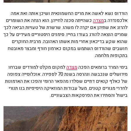
הורדוס נשא לאשה את מרים החשמונאית ושיכן אותה ואת אמה
אלכסנדרה ב
מצדה
כשהייתה סכנה לחייהן. הוא הנחה את השומרים
להרוג את שתיהן אם יקרה לו משהו. שרשרת של טעויות הביאה לכך
שמרים הוצאה להורג בעודו בחייו. סימנים היסטוריים מעידים על כך
שהוא שקע בדיכאון אחרי מות אשתו האהובה. מרבית החוקרים
חושבים שהורדוס השתמש במקום כארמון חורף ומבצר מאובטח
בתקופות מלחמה.
בימי המרד ברומאים הפכה
מצדה
למקום מקלט למורדים שברחו
מירושלים שנכבשה ונהרסה בשנת 70 לספירה. אוכלוסייה צפופה
של כאלף קנאים דתיים שסלדו מהפאר הרומי והפכו את הארמונות
לחדרי מגורים קטנים. מעל עבודות המוזאיקה היפיפיות בנו תנורי
בישול והסתירו את הפרסקאות הצבעוניים.