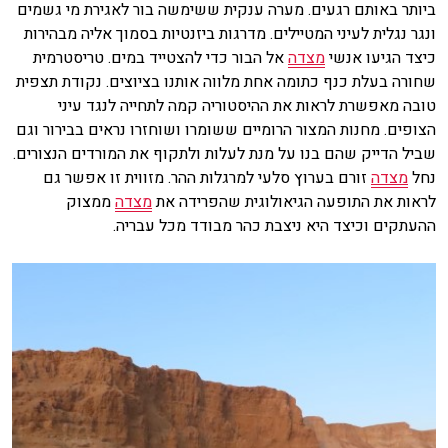
ביותר באותם רגעים. מערה ענקית ששימשה בור לאגירת מי גשמים
ונגר נגלית לעיני המטיילים. מדרגות ביזנטיות בסמוך אליה מבהירות
כיצד הגיעו אנשי
מצדה
אל הבור כדי להצטייד במים. טריסטרמית
שחורה בעלת כנף כתומה אחת מלווה אותנו בציוצים. נקודת תצפית
טובה מאפשרת לראות את ההיסטוריה קמה לתחייה לנגד עיני
הצופים. מחנות המצור הרומיים ששומרו ושוחזרו נראים בבירור וגם
שביל הדייק שהם בנו על מנת לעלות ולתקוף את המורדים הנצורים.
נחל
מצדה
זורם בערוץ סלעי למרגלות ההר. מזווית זו אפשר גם
לראות את התופעה הגיאולוגית שהפרידה את
מצדה
ממצוק
ההעתקים וכיצד היא ניצבת כהר מבודד מכל עבריה.