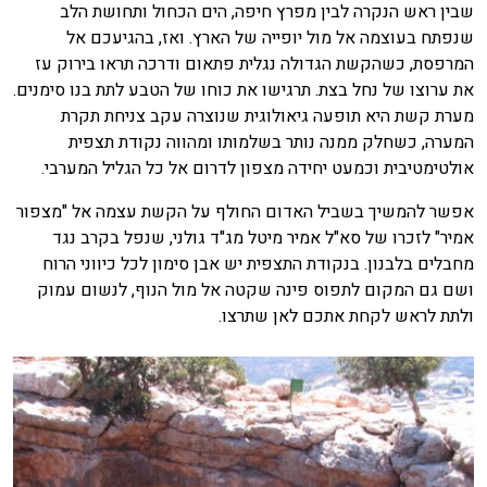
שבין ראש הנקרה לבין מפרץ חיפה, הים הכחול ותחושת הלב
שנפתח בעוצמה אל מול יופייה של הארץ. ואז, בהגיעכם אל
המרפסת, כשהקשת הגדולה נגלית פתאום ודרכה תראו בירוק עז
את ערוצו של נחל בצת. תרגישו את כוחו של הטבע לתת בנו סימנים.
מערת קשת היא תופעה גיאולוגית שנוצרה עקב צניחת תקרת
המערה, כשחלק ממנה נותר בשלמותו ומהווה נקודת תצפית
אולטימטיבית וכמעט יחידה מצפון לדרום אל כל הגליל המערבי.
אפשר להמשיך בשביל האדום החולף על הקשת עצמה אל "מצפור
אמיר" לזכרו של סא"ל אמיר מיטל מג"ד גולני, שנפל בקרב נגד
מחבלים בלבנון. בנקודת התצפית יש אבן סימון לכל כיווני הרוח
ושם גם המקום לתפוס פינה שקטה אל מול הנוף, לנשום עמוק
ולתת לראש לקחת אתכם לאן שתרצו.