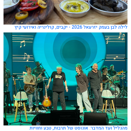
לילה לבן בעמק יזרעאל 2026 - יקבים, קולינריה ואירועי קיץ
מהגליל ועד המדבר: אוגוסט של תרבות, טבע וחוויות