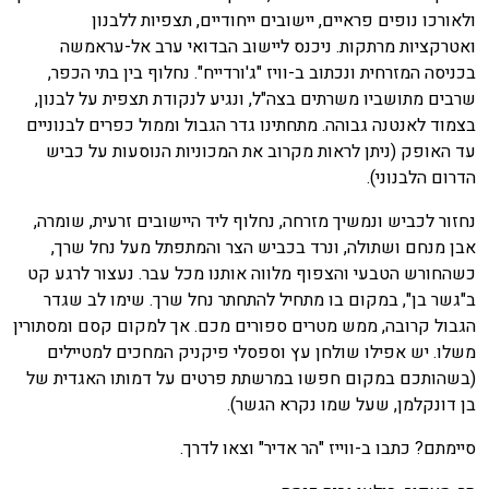
ולאורכו נופים פראיים, יישובים ייחודיים, תצפיות ללבנון
ואטרקציות מרתקות. ניכנס ליישוב הבדואי ערב אל-עראמשה
בכניסה המזרחית ונכתוב ב-וויז "ג'ורדייח". נחלוף בין בתי הכפר,
שרבים מתושביו משרתים בצה"ל, ונגיע לנקודת תצפית על לבנון,
בצמוד לאנטנה גבוהה. מתחתינו גדר הגבול וממול כפרים לבנוניים
עד האופק (ניתן לראות מקרוב את המכוניות הנוסעות על כביש
הדרום הלבנוני).
נחזור לכביש ונמשיך מזרחה, נחלוף ליד היישובים זרעית, שומרה,
אבן מנחם ושתולה, ונרד בכביש הצר והמתפתל מעל נחל שרך,
כשהחורש הטבעי והצפוף מלווה אותנו מכל עבר. נעצור לרגע קט
ב"גשר בן", במקום בו מתחיל להתחתר נחל שרך. שימו לב שגדר
הגבול קרובה, ממש מטרים ספורים מכם. אך למקום קסם ומסתורין
משלו. יש אפילו שולחן עץ וספסלי פיקניק המחכים למטיילים
(בשהותכם במקום חפשו במרשתת פרטים על דמותו האגדית של
בן דונקלמן, שעל שמו נקרא הגשר).
סיימתם? כתבו ב-ווייז "הר אדיר" וצאו לדרך.