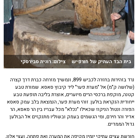
בית הבד העתיק של חורפיש צילום: רונית סבירסקי
נרד בזהירות בחזרה לכביש 899, ונמשיך מזרחה כברת דרך קצרה
(שלושה ק"מ) אל "מערת פער" ליד קיבוץ סאסא. שמורת טבע
קטנה, מוקפת ברכסי הרים מיוערים, אוצרת בליבה תופעת טבע
ייחודית הנקראת בולען. זוהי מערת פער, הנמצאת בלב עמק סאסא
הפורה ונטול הניקוז שכאילו "נכלא" מכל עבריו בין הר סאסא, הר
אדיר והר חירם, ומי הגשמים בעמק ובשוליו מתנקזים אל הבולען
גדול הממדים.
חורשת עצים עתיקי יומין מקיפה את המערה ואת פתחה, ועצי אלון,