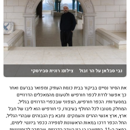
נבי סבלאן על הר זבול צילום: רונית סבירסקי
את הסיור נסיים בביקור בבית כנסת העתיק ומפואר בברעם ואחר
כך אפשר לרדת לכפר חורפיש ולטעום מהמאכלים הדרוזיים
במסעדותיו. הכפר חורפיש, הצפוני שבכפרי הדרוזים בגליל,
המחלק מטובו לכל החולף בעיבורו, כי חורפיש הוא ליבו של חבל
ארץ, ארץ אנשי ההרים והעמקים. נחבא בין הגבוהים שבהרי הגליל,
החל הכפר דרכו במאות הראשונות לספירה ככפר ביזנטי. לימים,
במאה ה-11, התיישבו בו בני העדה הדרוזית, שהפכה לדומיננטית