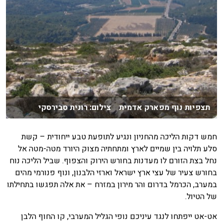
תצפיות נוף מפארק אדמית צילום: רונית סבירסקי
חמש דקות הליכה מהחניון ונגיע לתופעת טבע ייחודית – קשת
סלע תלויה בין שמיים לארץ ומתחתיה מצוק היורד מטה-מטה אל
נחל בצת הזורם לו מעדנות בחורש הירוק והצפוף. שביל הליכה נוח
בחורש צעיר של עצי ארץ ישראל וארזי הלבנון, ונוף פנורמי מהים
במערב, הכרמל בדרום והר מירון במזרח – את אלה תפגשו בתחילתו
של הטיול.
אט-אט ייפתחו לנגד עיניכם נופי הגליל המערבי, קו החוף הלבן