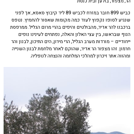
הר, מצפור, בולען ובית כנסת
כביש 899 חובר במזרח לכביש 89 ליד קיבוץ סאסא, אך לפני
שנגיע לסופו נקפוץ לעוד כמה מקומות שאסור להחמיץ. נטפס
ברכבנו להר אדיר, מהבולטים והיפים בהרי מרום הגליל. ממרפסת
הנוף שבראשו, בין עצי האלון והאלה, נפתחים לעינינו נופים
ייחודיים – מורדות מערב הגליל, הרי מירון, הים התיכון, לבנון והר
חרמון. זהו מצפור הר אדיר, שהוקם לאחר מלחמת לבנון השנייה
ומהווה אתר זיכרון למהלכי המלחמה והנצחה לנופליה.