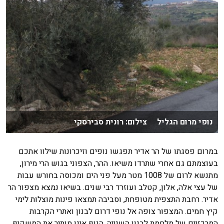
נופי מרום הגליל צילום: רונית סבירסקי
במרום פסגתו של הר אדיר תפגשו נופים וזיכרונות שילוו אתכם
בעוצמתם גם אחרי שתרדו משיאו. ההר, הצפוני בגוש הרי מירון,
מתנשא לרום של 1008 מטר מעל פני הים ומכוסה בחורש עבות
של עצי אלה, אלון, קטלב ועוזרד רבי שנים. בשיאו נמצא מצפור הר
אדיר. רחבת התצפית מטופחת, וסביבה תמצאו פינות מוצלות לימי
קיץ חמים. המצפור צופה אל נופי דרום לבנון ואתרי הקרבות
המרכזיים של מלחמת לבנון השנייה. הנוף אינו מותיר את המשקיף