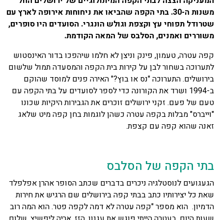
המעניקה הצצה לבתי הקפה המיתולוגיים של ירושלים החל
משנות ה-30. בתי הקפה שהביאו את ניחוחות אירופה לארץ עם
שטרודל תפוחי עץ וקצפת וגולש הונגרי. הסועדים היו סופרים,
משוררים ואמנים, הסלבס של המאה הקודמת.
קפה עטרה, טעמון, פינק וניצן לא חלמו שיהפכו בדור האינסטוש
לתערוכה בשחור לבן על קירות בית הקפה והמסעדה תמול שלשום
בירושלים. התערוכה "נס או בוץ?" האירה פנים למוסד שהוקם
ב-1994 ושרד את הקורונה כדי לספר לסועדים על בתי הקפה עם
טעם של פעם. זקני ירושלים זוכרים את הגבירות היקיות שכונו
"וייברס" מבלות בקפה עטרה כשהן לוגמות בחן קפה מיט שלאג
זאנה שהוא קפה עם קצפת.
בתי הקפה של הסלבס
הגעגועים לנוסטלגיה ניכרים בדברים שכתב הסופר אהרן אפלפלד
שאת כל יצירותיו כתב בבתי קפה בירושלים שם הרגיש את חירות
הדמיון. הוא מספר "קפה עטרה לא דמה לקפה פטר. הוא המה רוב
שעות היום. בעטרה הייתי פוגש את עגנון, הזז, אריה ליפשיץ, שלום