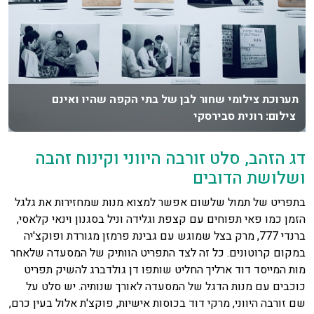
תערוכת צילומי שחור לבן של בתי הקפה שהיו ואינם
צילום: רונית סבירסקי
דג הזהב, סלט זורבה היווני וקינוח זהבה
ושלושת הדובים
בתפריט של תמול שלשום אפשר למצוא מנות שמחזירות את גלגל
הזמן כמו פאי תפוחים עם קצפת וגלידה וניל בסגנון וינאי קלאסי,
ברנדי 777, מרק בצל שמוגש עם גבינת פרמזן מגורדת ופוקצ'יה
במקום קרוטונים. כל זה לצד התפריט הוותיק של המסעדה שלאחר
מות המייסד דוד ארליך החליט שותפו דן גולדברג להשיק תפריט
כוכבים עם מנות הדגל של המסעדה לאורך שנותיה. יש סלט על
שם זורבה היווני, מרקי דוד בכוסות אישיות, פוקצ'ת אלול בעין כרם,