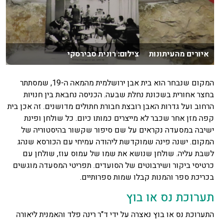
איורים מהעיתונות צילום: רונית סבירסקי
המקום שנבחר הוא בית אבן ירושלמית מהמאה ה-19, שמסתתר
בחצר אחורית בשכונת נחלת שבעה. הכניסה נחבאת בין חנויות
הרחוב ועל גדרות האבן רובצת חבורת חתולים מדושנים. זה אכן בית
קפה מזן אחר שכבר לא מייצרים כמותו כיום. כל שולחן ופינת
ישיבה במסעדה נקראים על שם סיפור שקשור בהיסטוריה של
המקום. ישנה פינה שמוקדשת ליהודה עמיחי עם הכורסא שנהג
לשבת עליה. שולחן שנושא את שמו של עמוס עוז, שולחן עם
כרטיסי ביקור ושירבוטים של הסועדים. תפריטי המסעדה מוגשים
בכריכת ספר והמנות קבלו שמות ספרותיים.
תערוכת נס או בוץ
התערוכת נס או בוץ נאצרה על ידי ד"ר רינה פלד והאמנית ליאורה