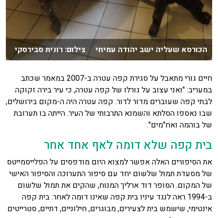
הכורסא שעליה ישב יהודה עמיחי צילום: רונית סבירסקי
חיים גורי מתאבל על סגירת קפה עטרה ב-2007 במאמר שכתב
במעריב: "ואני עצוב על גורלו של קפה עטרה, כי עיר בירה זקוקה
לבתי קפה שעוברים מדור לדור. קפה עטרה היה ה-מקום בירושלים,
שבו נאספו הסלתא והשמנא התרבותי של העיר. הייתה בו תערובת
של בוהמה ואח"מים".
בית קפה שלא דומה לאף אחד אחר
את הסיפורים האלה אפשר למצוא היום מודפסים על הפלייסמייטס
של מסעדת תמול שלשום יחד עם סיפור התערוכה והסיפור האישי
של המקום. הסופר דוד ארליך המנוח, שהקים את תמול שלשום
ב-1994 ראה לנגד עיניו בית קפה שאינו דומה לאחר. בית קפה
אינטימי, שישמש בית לצעירים, מבוגרים, חילוניים, דתיים, סטרייטים