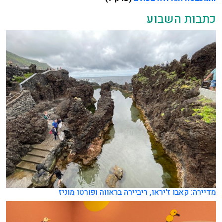
כתבות השבוע
מדיירה: קאבו ז'יראו, ריביירה בראווה ופורטו מוניז