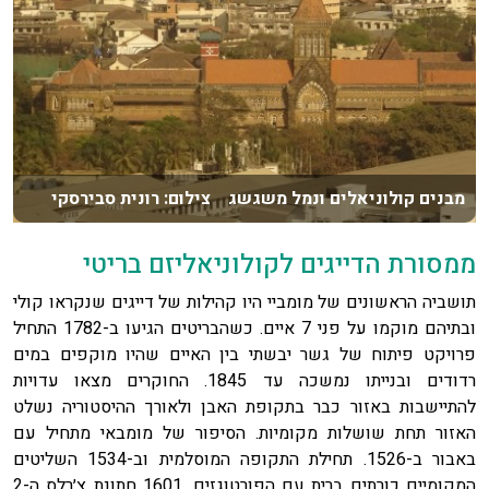
מבנים קולוניאלים ונמל משגשג צילום: רונית סבירסקי
ממסורת הדייגים לקולוניאליזם בריטי
תושביה הראשונים של מומביי היו קהילות של דייגים שנקראו קולי
ובתיהם מוקמו על פני 7 איים. כשהבריטים הגיעו ב-1782 התחיל
פרויקט פיתוח של גשר יבשתי בין האיים שהיו מוקפים במים
רדודים ובנייתו נמשכה עד 1845. החוקרים מצאו עדויות
להתיישבות באזור כבר בתקופת האבן ולאורך ההיסטוריה נשלט
האזור תחת שושלות מקומיות. הסיפור של מומבאי מתחיל עם
באבור ב-1526. תחילת התקופה המוסלמית וב-1534 השליטים
המקומיים כורתים ברית עם הפורטוגזים. 1601 חתונת צ׳רלס ה-2