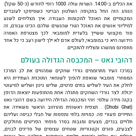
את הכלים ב-14:00. השרות עולה 1000 רופי לחודש (כ-50 שקל).
הנוהג הזה החל בתקופה השלטון הבריטי כשסיפקו לעובדים
המקומיים את האוכל למקומות העבודה. איך מצליחים לשנע
למיליוני אנשים את האוכל הטרי שהנשים שלהם הכינו עבורם, זה
סוד מקצועי ששייך בלעדית למומבאי. לכך מצטרפת האמרה
הידועה היא כי במומבאי, לעולם אדם לא ילך לישון רעב כי כל אחד
מתפרנס ממשהו ומצליח להתקיים.
דהובי גאט – המכבסה הגדולה בעולם
במרכז העיר מתרוממים גורדי שחקים שמהווים את לב המרכז
המסחרי. מומבאי שואפת להפוך לשנחאי. התוכנית העתידית היא
לחלק את העיר לשליש בתים פרטים, שליש גינון ושליש למיעוטי
יכולת. לצד גורדי השחקים מתגלה אחת מהתופעות יוצאות הדופן
בקנה מידה עולמי. זוהי המכבסה הגדולה הידועה בשם דהובי גאט
(Dhobi Ghat) . תצפית ראשונית מהרחוב הראשי משאירה את
התיירים פעורי פה. כמויות בלתי נתפסות של חבלי כביסה ועליהם
תלויים בגדים, מצעים ומגבות בסדר מופתי. הפריטים מחולקים
לצבעים, סוגים וקטגוריות. שטחים עצומים של סדינים לבנים,