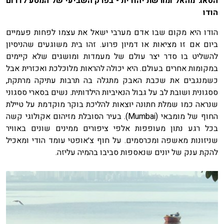
הטאג' מהאל ומורשת יהודית - בפרק השביעי של המסע לדרום
הודו
הודו היא מקום שבו אדם מערבי ישאל את עצמו לפחות פעמיים
ביום אם זו מציאות או דמיון פרוע. זהו בית משוגעים שהניסיון
להשליט בו סדר יצר עולם של מעמדות ומושגים שלא קיימים
במקומות אחרים בעולם. היא יכולה להראות מלוכלכת ואכזרית אבל
כשמנגבים את שכבת האבק מתגלה בה תרבות עתיקה מרתקת,
ססגונית ושובת לב על גבול הנאיביות הילדותית. נשים בסארי ססגוני
שנראה כמו שמלת חתונה יוצאות להליכת בוקר מוקדמת על טיילת
החוף של מומבאי (Mumbai). בעיר הסובלת מזיהום אקולוגי קשה
בכל רגע נתון מעופפות אלפי ציפורים ממינים שונים באוויר
שניזונות מאשפה ומכרסמים. על חוף צ׳אופטי עומד הודי ומאכיל
להקת ענק של יונים שנאספות סביבו בהמיה עליזה.