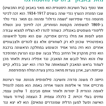
אתר נוסף בעל חשיבות היסטורית הוא מאני באבאן (בית התכשיט)
שבו המנהיג הנערץ גנדי שהה בשנים 1934-1917. הוא זכה לכינוי
מהטמה גנדי שפירושו ״נשמה גדולה״ ומהווה גם תואר. גנדי נולד
ב-1869 למשפחה מקסטת הסוחרים, זכה לחינוך טוב ונשלח
ללימודי משפטים באנגליה. כשחזר להודו לא הצליח למצוא עבודה
ונסע לנסות את מזלו בדרום אפריקה. שם הוא נתקל לראשונה
באפרטהייד שכוון לא רק לשחורים אלא גם להודים ולצבעוניים
אחרים. הוא היה בחור אמיד וכשנסע במחלקה הראשונה ברכבת
הוא נזרק מהקרון אל הרחוב בגלל צבעו. שם נבט הגרעין המהפכני
שלו והוא החל לגבש את המאבק נגד אפליה גזעית ולאחר מכן
לעמוד בראש המאבק לעצמאותה של הודו. הוא ישב בכלא, קיים
שביתות רעב, ארגן צעדות מחאה בניהן צעדת המלח המפורסמת.
הייתה לו משנה סדורה וחשיבה פילוסופית מגוונת. שני רעיונות
מרכזיים אחד אי אלימות והשני אחיזה באמת. הוא מנסה להנחיל
לאומה ההודית 3 יסודות ולאחד אותם סביבם. 1 שלטון עצמי,
נתינים בעלי זכויות. 2 כלכלה עצמית. 3 העצמה (עידוד מעמד
האישה ופעל למען הדלית שמוגדרים טמאים). הוא לא יצא נגד