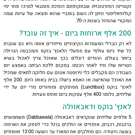
וקטרינה הפורטוגזית שבתקופתם הופכת מומבאי למרכז סחר ימי
קולוניאליסטי וניתן לה השם בומביי שהוא תוצאה של עיוות שמה
המקורי שהוחזר בשנות ה-70.
200 אלף ארוחות ביום - איך זה עובד?
לא רק הבדלי המעמדות הקיצוניים מייחדים אותה היא גם שוברת
כל שיר גינס עולמי עם מפעלי הלאנץ׳ בוקס והמכבסה הגדולה
ביותר בעולם. ההודים דוגלים בכך שאוכל צריך לאכול בשיא
הטריות שלו מיד לאחר הכנתו. במקום ללכת הביתה באמצע יום
העבודה הם מקבלים כלי נירוסטה אטום עם חלוקה לתאים שמכיל
את האוכל שהאישה או האמא בישלו בבית באותו היום. 200 אלף
לאנץ׳ בוקס (Lunchbox) מסופקים ומוחזרים מדי יום על ידי
שליחים, כלומר 400 אלף עסקות ביום ואפס טעויות.
לאנץ' בוקס ודאבאוולה
5 אלפים שליחים שנקראים דאבאוולה (Dabbawala) משתמשים
ברכבות, רכבים, אופניים או הולכים ברגל כדי לספק את הארוחה
בשעה היעודה. הם מחלקים את המארז עד השעה 13:00 ואוספים