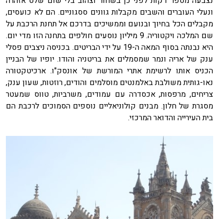
נצבעה מספר דקות לפני כן בשחור וצהוב בלי שום שלט אזהרה
ונעלי העוברים והשבים מקבלות גוונים ססגוניים. הם לא כועסים,
מקבלים הכל בחיוך ובנועם וממשיכים בדרכם אל תחנת הרכבת על
שם המלכה ויקטוריה. 9 מיליון נוסעים חולפים בתחנה הזו מדי יום.
היא נבנתה בסוף המאה ה-19 על ידי הבריטים. בכניסה ניצבים פסלי
ענק של אריה ונמר שמסמלים את בריטניה והודו. יופיו של הבניין
הכניס אותו לרשימת אתרי המורשת של אונסק"ו. ארכיטקטורה
נאו-גותית משולבת באלמנטים מוסלמים והודים, רוזטות, שעון ענק,
צריחים, מרפסות, אכסדרה עם עמודים, משרביות, טווס שמעטר
מסגרת של חלון. מבנים קולוניאליים נוספים הסמוכים לרכבת הם
בית העירייה והדואר המרכזי.