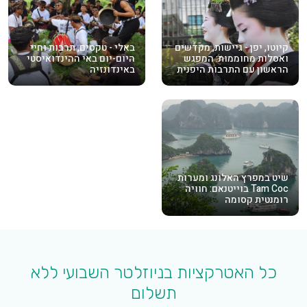
קיוטו, יפן - גיישות, מקדשים
באלי - טקסים, תרבות וחיי
ואסלות מחוממות: המפגש
היום-יום באי ההינדואיסטי
הראשון עם התרבות היפנית
באינדונזיה
שיט במפרץ האלונג ומערות
Tam Coc בוייטנאם: חוויה
רומנטית קסומה
כל האטרקציות בניוזלטר השבועי ללא
תשלום