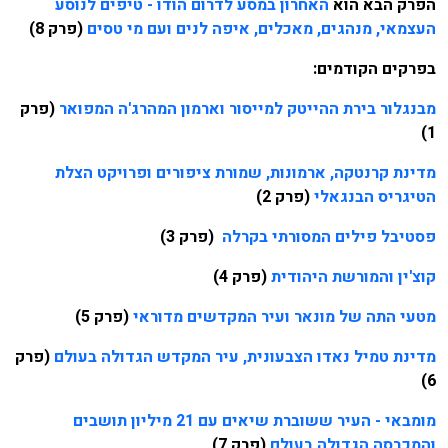
הפרק הבא הוא
האחרון במסע לדרום הודו - טיפים לנוסע
העצמאי, מנהגים, מאכלים, איפה לנים ועם מי טסים
(פרק 8)
בפרקים הקודמים:
מבנגלור בירת ההייטק למייסור וארמון המהרג'ה המפואר
(פרק
1)
מדינת קרנטקה, ארמונות, שמורת ציפורים ופרויקט הצלת
הטיגריס הבנגאלי
(פרק 2)
פסטיבל פילים המסורתי בקרלה
(פרק 3)
קוצ'ין והמורשת היהודית
(פרק 4)
מטעי התה של מונאר ועיר המקדשים מדוראי
(פרק 5)
מדינת טמיל נאדו הצבעונית, עיר המקדש הגדולה בעולם
(פרק
6)
מומבאי - העיר ששוברת שיאים עם 21 מיליון תושבים
והמכבסה הגדולה בעולם
(פרק 7)