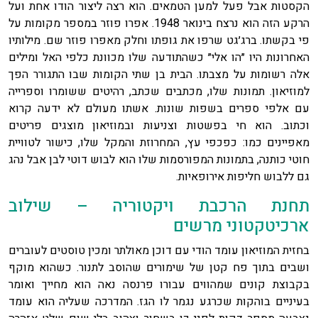
הקסטות אבל פעל למען הטמאים. הוא רצה ליצור הודו אחת ועל
הרקע הזה הוא נרצח בינואר 1948. אפרו פוזר במספר מקומות על
פי בקשתו. ברג׳גט שרפו את גופתו וחלק מאפרו פוזר שם. מילותיו
האחרונות היו ״הו אלי״ כשהתודעה שלו מכוונת כלפי האל ומילים
אלה רשומות על מצבתו. הבית בן שתי הקומות שבו התגורר הפך
למוזיאון. תמונות שלו, מכתבים שכתב, רהיטים ששומרו וספרייה
עם אלפי ספרים בשפות שונות. אשתו מעולם לא ידעה קרוא
וכתוב. הוא חי בפשטות וצניעות ובמוזיאון מוצגים פריטים
מאפיינים כמו: כפכפי עץ, המחרוזת והמקל שלו, כישור לטוויית
חוטי כותנה, בתמונות המפורסמות שלו הוא לבוש דוטי לבן אבל נהג
גם ללבוש חליפות אירופאיות.
תחנת הרכבת ויקטוריה – שילוב
ארכיטקטוני מרשים
בחזית המוזיאון עומד הודי עם דוכן מאולתר ומכין טוסטים לעוברים
ושבים בתוך פח קטן של שימורים שהוסב לתנור. כשהוא מוקף
בקבוצת קונים שמהווים עבורו פרנסה נאה הוא מחייך ואומר
בעיניים בוהקות שכרגע נגמר לו הגז. המדרכה שעליה הוא עומד