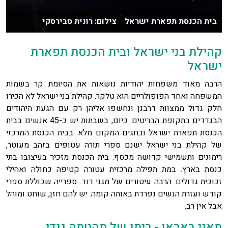
בית הכנסת תפארת ישראל צילום: רונית סבירסקי
קהילת בני ישראל ובית הכנסת תפארת
ישראל
הרבה מאוד משפחות יהודיות נושאות את הסיומת קר בשמות
המשפחה ואחד הפופולריים הוא טלקר. קהילת בני ישראל לא הכירו
חלק גדול ממצוות דרבנן ונחשפו אליהן רק עם הגעת היהודים
הבגדדים בתקופת הבריטים. כיום, בשבתות יש כ-45 אנשים בבית
הכנסת תפארת ישראל ובחגים המקום מלא. בבית הכנסת המרכזי
של קהילת בני ישראל ישנם ספרי תורה עטופים בזהב מעוטר,
רימונים ותשמישי קדושה מכסף. בית הכנסת מזכיר בעיצובו בתי
כנסת בארץ. במת תפילה מרכזית עטורה קטיפה כחולה ואהילי
זכוכית גדולים. הרבה עיטורים של מגני דוד. ספרייה שכוללת ספרי
קודש ועזרת הנשים נפרדת באותה קומה. יש להם חזן, שוחט ומוהל
אבל אין רב.
מאני באבאן - ביתו של מהטמה גנדי