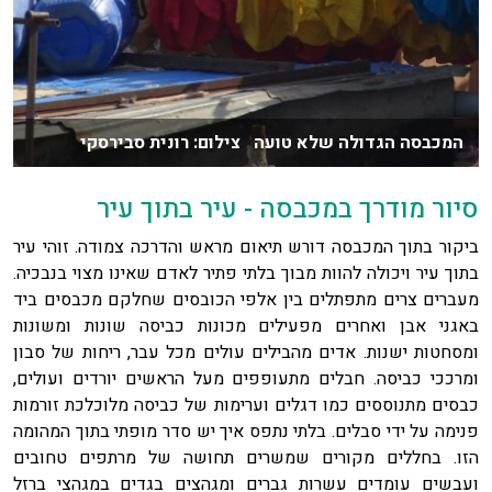
המכבסה הגדולה שלא טועה צילום: רונית סבירסקי
סיור מודרך במכבסה - עיר בתוך עיר
ביקור בתוך המכבסה דורש תיאום מראש והדרכה צמודה. זוהי עיר
בתוך עיר ויכולה להוות מבוך בלתי פתיר לאדם שאינו מצוי בנבכיה.
מעברים צרים מתפתלים בין אלפי הכובסים שחלקם מכבסים ביד
באגני אבן ואחרים מפעילים מכונות כביסה שונות ומשונות
ומסחטות ישנות. אדים מהבילים עולים מכל עבר, ריחות של סבון
ומרככי כביסה. חבלים מתעופפים מעל הראשים יורדים ועולים,
כבסים מתנוססים כמו דגלים וערימות של כביסה מלוכלכת זורמות
פנימה על ידי סבלים. בלתי נתפס איך יש סדר מופתי בתוך המהומה
הזו. בחללים מקורים שמשרים תחושה של מרתפים טחובים
ועבשים עומדים עשרות גברים ומגהצים בגדים במגהצי ברזל