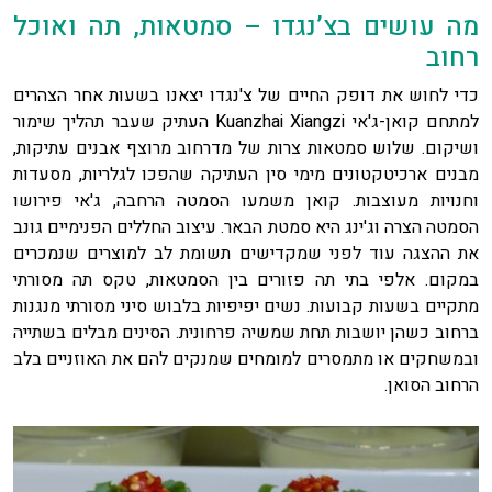
מה עושים בצ’נגדו – סמטאות, תה ואוכל
רחוב
כדי לחוש את דופק החיים של צ'נגדו יצאנו בשעות אחר הצהרים
למתחם קואן-ג'אי Kuanzhai Xiangzi העתיק שעבר תהליך שימור
ושיקום. שלוש סמטאות צרות של מדרחוב מרוצף אבנים עתיקות,
מבנים ארכיטקטונים מימי סין העתיקה שהפכו לגלריות, מסעדות
וחנויות מעוצבות. קואן משמעו הסמטה הרחבה, ג'אי פירושו
הסמטה הצרה וג'ינג היא סמטת הבאר. עיצוב החללים הפנימיים גונב
את ההצגה עוד לפני שמקדישים תשומת לב למוצרים שנמכרים
במקום. אלפי בתי תה פזורים בין הסמטאות, טקס תה מסורתי
מתקיים בשעות קבועות. נשים יפיפיות בלבוש סיני מסורתי מנגנות
ברחוב כשהן יושבות תחת שמשיה פרחונית. הסינים מבלים בשתייה
ובמשחקים או מתמסרים למומחים שמנקים להם את האוזניים בלב
הרחוב הסואן.