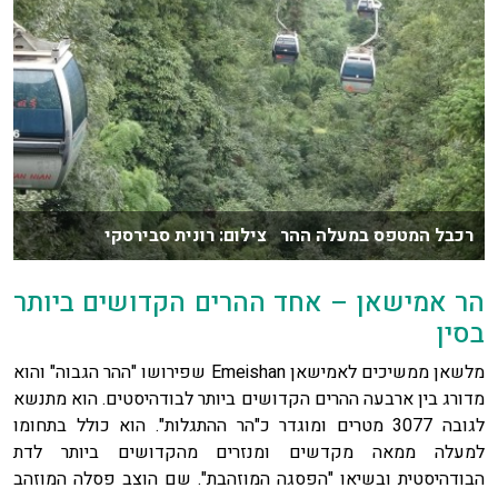
רכבל המטפס במעלה ההר צילום: רונית סבירסקי
הר אמישאן – אחד ההרים הקדושים ביותר
בסין
מלשאן ממשיכים לאמישאן Emeishan שפירושו "ההר הגבוה" והוא
מדורג בין ארבעה ההרים הקדושים ביותר לבודהיסטים. הוא מתנשא
לגובה 3077 מטרים ומוגדר כ"הר ההתגלות". הוא כולל בתחומו
למעלה ממאה מקדשים ומנזרים מהקדושים ביותר לדת
הבודהיסטית ובשיאו "הפסגה המוזהבת". שם הוצב פסלה המוזהב