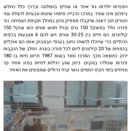
הפנדות יולדות גור אחד או שניים בהמלטה ובדרך כלל החלש
ביניהם אינו שורד. במרכז הרבייה פיתחו שיטות טבעיות להצלת שני
הגורים תוך דאגה שיקבלו מספיק מזון במהלך תקופת הצמיחה. גור
פנדה נולד במשקל 150 גרם ובגיל חמש שנים הוא שוקל 150
קילוגרם. הם חיים בין 30-25 שנים ויש להם 6 אצבעות בכפות
הרגליים כדי שיוכלו להאחז היטב בענפי הבמבוק אותו הם אוכלים
בכמויות של 20 קילוגרם ליום לכל פנדה בוגרת. החלב של הנקבות
ירוק כתוצאה מכך. המרכז נוסד בשנת 1987 וכיום חיות בו 180
פנדות שנולדו במקום. כיוון שהן רגילות לחיות במזג אוויר קר
מניחים בימי הקיץ החמים גושי קרח גדולים שמצננים את האוויר.