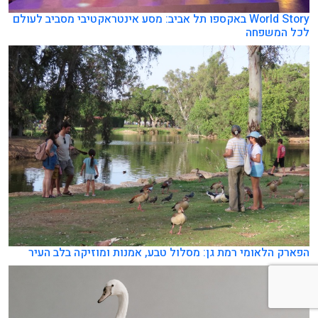
World Story באקספו תל אביב: מסע אינטראקטיבי מסביב לעולם
לכל המשפחה
הפארק הלאומי רמת גן: מסלול טבע, אמנות ומוזיקה בלב העיר