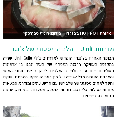
ארוחת HOT POT בצ'נגדו צילום: רונית סבירסקי
מדרחוב Jinli – הלב ההיסטורי של צ’נגדו
הבוקר האחרון בצ'נגדו הוקדש למדרחוב ג'ילי Jinli Gujie שהיה
בתקופה העתיקה מרכזה המסחרי של העיר ונבנו בו ארמונות
השליטים שנודעו כשלושת המלכים. לכאן הגיעו סוחרי המשי
והאבנים הטובות מכל אזוריה של סין בעת העתיקה. המתחם שוקם
והפך למקום ססגוני שמשלב ישן עם חדש, עתיק ומודרני. סמטאות
ציוריות נטולות כלי רכב, חנויות אופנה, מסעדות, בתי תה, אמנות
מקומית ותכשיטים.