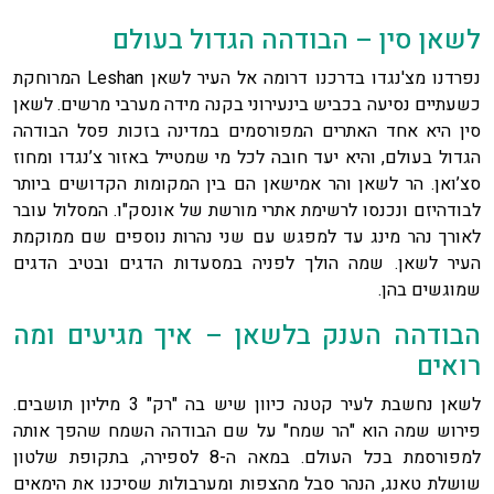
לשאן סין – הבודהה הגדול בעולם
נפרדנו מצ'נגדו בדרכנו דרומה אל העיר לשאן Leshan המרוחקת
כשעתיים נסיעה בכביש בינעירוני בקנה מידה מערבי מרשים. לשאן
סין היא אחד האתרים המפורסמים במדינה בזכות פסל הבודהה
הגדול בעולם, והיא יעד חובה לכל מי שמטייל באזור צ’נגדו ומחוז
סצ’ואן. הר לשאן והר אמישאן הם בין המקומות הקדושים ביותר
לבודהיזם ונכנסו לרשימת אתרי מורשת של אונסק"ו. המסלול עובר
לאורך נהר מינג עד למפגש עם שני נהרות נוספים שם ממוקמת
העיר לשאן. שמה הולך לפניה במסעדות הדגים ובטיב הדגים
שמוגשים בהן.
הבודהה הענק בלשאן – איך מגיעים ומה
רואים
לשאן נחשבת לעיר קטנה כיוון שיש בה "רק" 3 מיליון תושבים.
פירוש שמה הוא "הר שמח" על שם הבודהה השמח שהפך אותה
למפורסמת בכל העולם. במאה ה-8 לספירה, בתקופת שלטון
שושלת טאנג, הנהר סבל מהצפות ומערבולות שסיכנו את הימאים