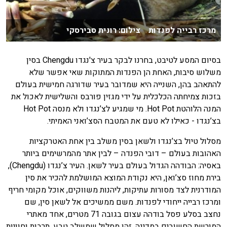
מרכז רבייה לפנדות צילום: רונית סבירסקי
בסיום המסע לטיבט, בחרנו לבקר בעיר צ'נגדו Chengdu בסין
משלוש סיבות, האחת הן הפנדות המתוקות שאי אפשר שלא
להתאהב בהן, השנייה היא שמדובר בעיר שדורגה חמישית בעולם
בזכות צמיחתה הכלכלית על ידי מגזין פורבס והשלישית לאכול את
המנה הלוהטת Hot Pot. מי שמגיע לצ’נגדו ולא מנסה Hot Pot
בצ’נגדו - כאילו לא טעם את המטבח הסצ’ואני האמיתי.
מסלול טיול בצ’נגדו ולשאן בסין משלב בין אחת האטרקציות
האהובות בעולם – דובי הפנדה – לבין אתר מהמרשימים ביותר
באסיה: הבודהה הגדול בעולם בעיר לשאן. העיר צ’נגדו (Chengdu),
בירת מחוז סצ’ואן, היא נקודת המוצא המושלמת להכיר את סין
המודרנית לצד מסורות עתיקות, ליהנות משווקים, אוכל מקומי חריף
ומרכז רבייה ייחודי לפנדות. משם ממשיכים אל לשאן סין, שם
נחצב בסלע פסל בודהה עצום בגובה 71 מטרים, אחד מאתרי
המורשת החשובים במדינה. זהו מסלול שמשלב טבע, תרבות וחוויות