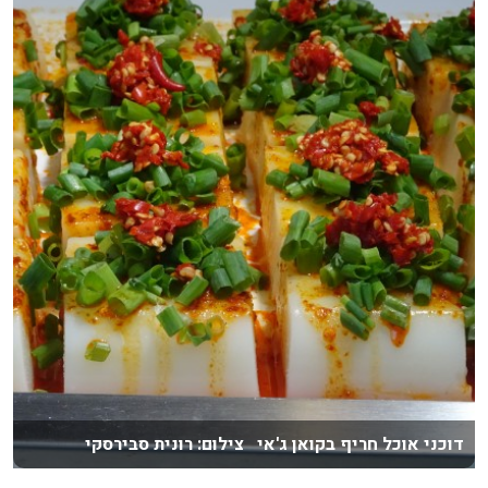
דוכני אוכל חריף בקואן ג'אי צילום: רונית סבירסקי