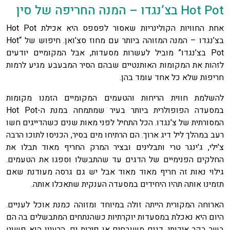
Hot Pot בצ’נגדו – המנה החריפה של סין
אחת החוויות הקולינריות שאסור לפספס היא אכילת Hot Pot
בצ’נגדו – המנה המזוהה ביותר עם מחוז סצ’ואן. חיפוש של “Hot
Pot בצ’נגדו” מוביל לעשרות מסעדות, אבל המקומיים יודעים
לזהות את המקומות האותנטיים שבהם הסיר המבעבע מגיע לרמות
חריפות שלא כל אחד עומד בהן.
להשלמת חווית הריחות והטעמים המקומיים הזמנו מקומות
במסעדה הפופולרית ביותר בעיר שמתמחה במנת ה-Hot Pot
המסורתית של צ'נגדו. הכל התחיל לפני מאות שנים כשהדייגים חשו
רעב במהלך ליל דיג ארוך. הם הרתיחו מים בסיר, הכניסו לתוכו הרבה
צ'ילי, ג'ינגר טרי ותבלינים ובציר המרק החריף מאוד תבלו את
החלקים הפנימיים של הדגים עד שהתבשלו וספגו את הטעמים.
גילוי נאות זה חריף מאוד מאוד אבל יש גם גרסה מעודנת שאם
תזמינו אותה תהיו היחידים במסעדה הענקית שתאכלו אותה.
הארוחה המקורית הייתה זולה במיוחד ומזוהה כמנת אוכל לעניים.
היום היא נאכלת במסעדות יוקרתיות כשהנתחים המתבשלים בה הם
בשר בקר איכותי, דגים משובחים או פירות ים. הרעיון הוא פשוט