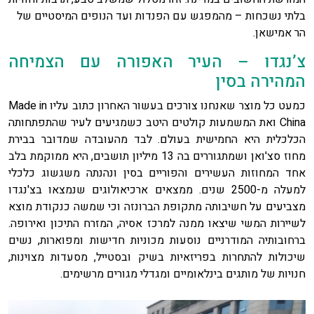
בלתי נשכחות – מהמפגש עם הפנדות ועד הנופים המיסטיים של
הר אמישאן.
צ’נגדו – העיר האפורה עם הצמיחה
המהירה בסין
כמעט כל מוצר שאנחנו צורכים בעשור האחרון כתוב עליו Made in
China ואת המשמעות קולטים היטב כשמגיעים לעיר שהתפתחותה
הכלכלית היא החמישית בעולם. לבד מהעובדה שמדובר בבירת
מחוז סצ'ואן ושמתגוררים בה 13 מיליון תושבים, היא ממוקמת בלב
אחד המחוזות העשירים והפוריים בסין ונהנתה משגשוג כלכלי
למעלה מ-2500 שנים. ממצאים ארכיאולוגים שנמצאו בצ'נגדו
מצביעים על חשיבותה מתקופת הברונזה וכי שמשה כנקודת מוצא
לשיירות המשי שיצאו ממנה למרכז אסיה, המזרח התיכון ואירופה.
ברחובותיה המודרניים נוסעות מכוניות חדישות ומפוארות, נשים
שיכולות להתחרות בפריזאיות בשיק ובסטייל, מסעדות מצוינות,
חנויות של מותגים בינלאומיים ומגדלי מגורים מרשימים.