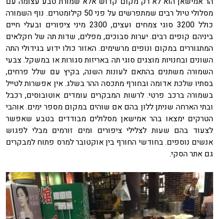
הר אמישאן הוא לא רק מקום קדוש אלא שמורת טבע עצומה עם
מסלולי טיול רבים שמתפרשים על פני 50 קילומטרים. נוף השמורה
כולל 3200 סוגי צמחים ועצים, 2300 מיני ציפורים ובעלי חיים
ביניהם קופים רבים. יערות סבוכים, מפלים, שדות תה של חקלאים
המתגוררים במקום ונופים מרשימים. האזור כולו ידוע בגידולי התה
השונים ובחנויות מוצגים סוגי תה באריזות סגורות או במשקל. צבעי
השמורה משתנים בהתאם לעונות השנה, בקיץ עם שלל פרחים,
בסתיו שלכת אדומה ובחורף מתכסה ההר בשלג. אין אפשרות לטייל
בשמורה ברכב פרטי. לרשות המבקרים עומדים אוטובוסים, רכבל
ובתי הארחה שניתן ללון בהם אם שוהים במקום מספר ימים. אוהבי
הטרקים ימצאו בהר אמישאן מסלולים מבודדים בטבע שאפשר
לצעוד בהם שעות לצלילי ציפורים ומים זורמים מבלי לפגוש
אנשים נוספים. בחודשי החורף בין אוקטובר למרס פתוח למבקרים
גם אתר הסקי.