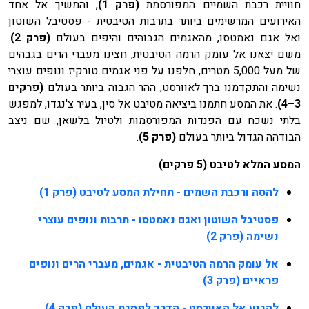
חוויית רכבת השמיים המפורסמת
(פרק 1)
, והמשיך אל אחד
האירועים המרשימים ביותר בתרבות הטיבטית - פסטיבל השוטון
ואל אגם נאמטסו, מהאגמים הגבוהים והיפים בעולם
(פרק 2)
.
משם יצאנו אל עומק הרמה הטיבטית, חצינו מעברי הרים בגבהים
של מעל 5,000 מטרים, חלפנו על פני אגמים טורקיז ונופים עוצרי
נשימה והתקדמנו ברך לאוורסט, ההר הגבוה ביותר בעולם
(פרקים
3–4)
. את המסע חתמנו ביציאה מטיבט אל סין, בעיר צ'נגדו, למפגש
בלתי נשכח עם הפנדות המפורסמות ולטיול בלשאן, שם ניצב
הבודהה הגדול ביותר בעולם
(פרק 5)
.
המסע המלא לטיבט (5 פרקים)
להסה ורכבת השמים - תחילת המסע לטיבט (פרק 1)
פסטיבל השוטון ואגם נאמטסו - תרבות ונופים עוצרי
נשימה (פרק 2)
אל עומק הרמה הטיבטית - אגמים, מעברי הרים ונופים
פראיים (פרק 3)
להגיע אל האוורסט - הדרך לפסגת העולם (פרק 4)