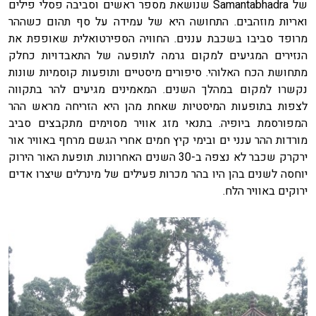
של Samantabhadra שנושאת מספר ראשים וסביבה פסלי פילים
ואריות מוזהבים. התחושה היא של עמידה על סף תהום כשההר
מרופד סביבו בשכבת עננים. החוויה הספירטואלית שאופפת את
הנזירים המגיעים למקום גרמה לתופעה של התאבדויות כחלק
מתחושת הכח האלוהי. סיפורים מיסטיים ותופעות קוסמיות שונות
נקשרו למקום במהלך השנים. המאמינים מגיעים להר בתקווה
לצפות בתופעות המיסטיות שאחת מהן היא הזריחה מראש ההר
המפורסמת ביופיה. בתנאי מזג אוויר מסוימים מתקבצים סביב
מורדות ההר ענני ים ובימי קיץ חמים אחרי הגשם מרחף באוויר אור
ירקרק שכבר לא נצפה ב-30 השנים האחרונות. תופעת האור הירוק
יוחסה לשנים בהן היו בהר מכרות פעילים של מינרלים שיצרו אדים
ירוקים באוויר הלח.