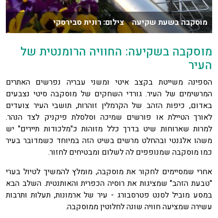
מוסקבה בשעת שקיעה צילום: רונית סבירסקי
מוסקבה בשקיעה: החוויה הרומנטית של
העיר
הספינה משייטת בקצב איטי ומשני עבריה נפרשים האתרים
המרשימים של העיר. גורדי השחקים של מוסקבה סיטי נצבעים
באדום, כיפות הזהב של הקרמלין זוהרות, תושבי העיר צועדים
לאורך הטיילת או פורשים שמיכה וסלסלת פיקניק לצד הנהר.
למרות שארוחות שיט בדרך כלל מזוהות כ"מלכודות תיירים" יש
משהו אלגנטי ובהחלט מרשים בשיט הזה במיוחד כשמדובר בעיר
כמו מוסקבה שמנופפים לה לשלום ומבטיחים לחזור.
אחרי שמסיימים לחקור את מוסקבה, מומלץ להמשיך לטיול בערי
"טבעת הזהב" שמציגות את רוסיה הכפרית והאותנטית. השלב הבא
במסע מוביל לסנט פטרסבורג - עיר של ארמונות, תעלות ותרבות
עשירה שמציעה חוויה שונה לחלוטין ממוסקבה.