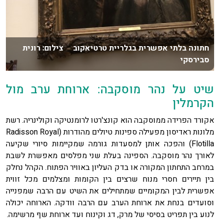
חתונה בלתי אפשרית בגלריית טרטיאקוב צילום: רונית
סבירסקי
שיט על נהר מוסקבה: ארוחת ערב מול
הקרמלין
אקורד הפרידה ממוסקבה הוא קונצ'רטו לרומנטיקה וקולינריה. רשת
מלונות ראדיסון מפעילה ספינות טיולים מהודרות (Radisson Royal
Flotilla) והפכה אותן למסעדות גורמה שמקיימות סיורי שקיעה
לאורך נהר מוסקבה. הספינה בעלת שני מפלסים מאפשרת לשבת
במרחב התחתון המקורה או בדק העליון באוויר הפתוח. הקהל נחלק
בין תיירים חסרי מנוח שרצים בין הקומות ומצלמים מכל זווית
אפשרית לבין המקומיים שמתחילים את השיט עם הרבה שמפנייה
וסועדים בנחת את ארוחת הערב עם הרבה וודקה. הארוחה יכולה
לנוע בין תפריט בסיסי של מרק, דג וקינוח ועד ארוחת שף מרשימה.