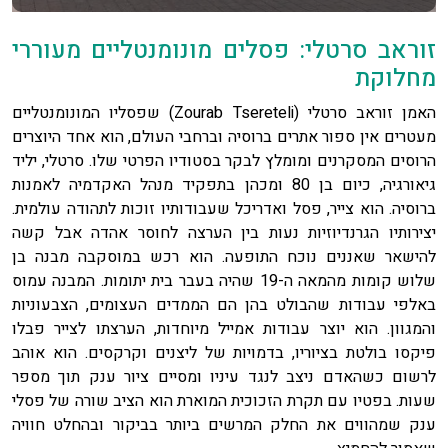
זוראב סרטלי: פסלים מונומנטליים מעוררי
מחלוקת
האמן זוראב סרטלי (Zourab Tsereteli) שפסליו המונומנטליים
מעטרים אין ספור אתרים ברוסיה וברחבי העולם, הוא אחד היוצרים
הרוסים המסקרנים ומומלץ לבקר בסטודיו הפרטי שלו. סרטלי, יליד
גיאורגיה, כיום בן 80 ומכהן בתפקיד מנהל האקדמיה לאמנות
ברוסיה. הוא צייר, פסל ואדריכל שעבודותיו זוכות לתהודה עולמית.
יצירותיו הגרנדיוזיות נעות בין הערצה לחוסר אהדה אבל קשה
להישאר שאננים נוכח התופעה. הוא רכש במוסקבה מבנה בן
שלוש קומות מהמאה ה-19 שהיה בעבר בית יתומות. המבנה עמוס
באלפי עבודות שהבולט בהן הם הממדים העצומים, הצבעוניות
והמגוון. הוא יוצר עבודות אמייל מיוחדות, הערצתו לצייר פבלו
פיקסו בולטת בציוריו, בדמויות של ליצנים וקרקסים. הוא אוהב
לרשום כשהאדם ניצב לנגד עיניו ומסיים ציור ענק תוך מספר
שעות. בפטיו עם תקרת הזכוכית המוארת הוא הציב שורה של פסלי
ענק שמהווים את החלק המרשים ביותר בביקור ובהחלט חוויה