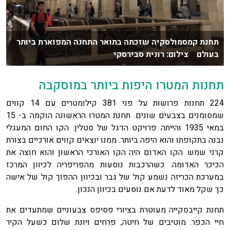
תחנת קמסמולסקיה שזכתה בתואר התחנה המפוארת ביותר
בעולם צילום: רונית סבירסקי
תחנות המטרו היפות ביותר במוסקבה
224 תחנות פרושות על פני 381 קילומטרים עם 14 קווים
שמסומנים בצבעים שונים. תחנת המטרו הראשונה הוקמה ב- 15
במאי 1935 והייתה פרויקט הדגל של סטלין. הקו החום המעגלי
נבנה בתקופתו והוא היפה ביותר. ממנו יוצאים קווים אורכיים בצורת
קרני שמש. הקו האדום היה הקו האורכי הראשון והוא חוצה את
הכיכר האדומה. כשהרכבות נוסעות מהפריפריה לכיוון המרכז
במערכת הכריזה נשמע קול של גבר ובכיוון ההפוך קול של אישה
כך שקל מאוד לדעת אם נוסעים בכיוון הנכון.
תחנת קייבסקייה מעוטרת בציורי פסיפס צבעוניים שמתעדים את
חיי הכפר. מוטיבים של חיטה, פרחים ויונת שלום כשעל הקיר