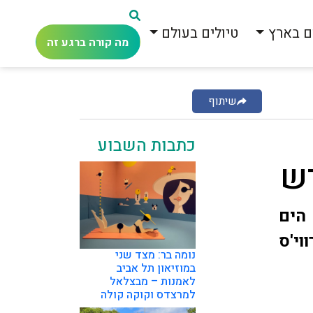
ם בארץ
טיולים בעולם
מה קורה ברגע זה
שיתוף
כתבות השבוע
ש
הים
וי'ס
נומה בר: מצד שני
במוזיאון תל אביב
לאמנות – מבצלאל
למרצדס וקוקה קולה