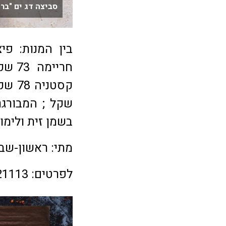
סביצה דג ים "בר
בשמן זית ולימון 92 שקל
מתי: ראשון-שבת, 12:00 עד אחרון ה
לפרטים: 09-7421113