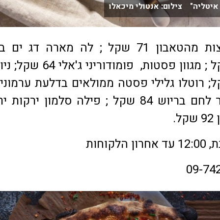
 איטליה" צילום: אנטולי מיכאלו
בין המנות: פיצות מהטאבון 71 שקל ; לה מארה דג י
חריימה 73 שקל ; מגוון פסטות, פומודוריני 
שקל ; המבורגר לחם בריוש 84 שקל ; פילה סלמון ירקו
.
לקוחות