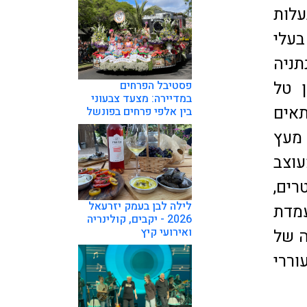
לות
עלי
ניה
ן טל
פסטיבל הפרחים
במדיירה: מצעד צבעוני
תאים
בין אלפי פרחים בפונשל
מעץ
וצב
רים,
לילה לבן בעמק יזרעאל
מדת
2026 - יקבים, קולינריה
ואירועי קיץ
ה של
וררי