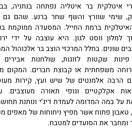
 איטלקית בר איטליה נפתחה בנתניה, בבע
ק, שימי שוורץ והשף שחר ברנע. שהם גם ב
איטלקית ברמת החייל. המסעדה ממוקמת בנת
 למלון ווסט לגון. היא עוצבה על ידי ירו
ים שונים. בחלל המרכזי הוצב בר אלכוהול המ
פינות שקטות לזוגות, שולחנות אבירים 
וחה משפחתית או קבוצת חברים. המקום מע
ם הרבה אלמנטים של שיש ועץ, קירות מעוט
אות אקלקטיים וגופי תאורה מעוצבים. ע
הת על במה המדומה לעמדת דיג'י ונותנת תחוש
 טאבון פתוח אשר מפיץ ניחוחות של מאפים מע
ר ומחבר את הסועדים למטבח.