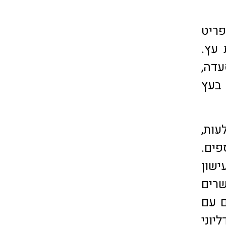
ריט
ת עץ.
עדה,
בעץ
עות,
פים.
 סינטה 4 שעות בעישון
שרים
'ים עם
יוני