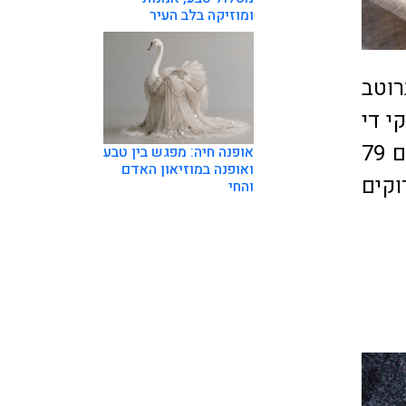
ומוזיקה בלב העיר
ם ברוטב
ג'אלי 64 שקל; ניוקי די
קסטניה 78 שקל; רוטלו גלילי פסטה ממולאים בדלעת ערמונים 79
אופנה חיה: מפגש בין טבע
ואופנה במוזיאון האדם
ת ירוקים
והחי