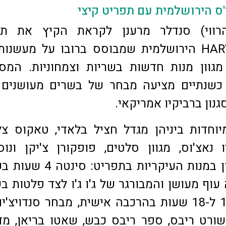
ס הירושלמית עם תפריט קיצי
רווי) סנדלר מרענן לקראת הקיץ את תפ
מסעדת HARVEY'S הירושלמית שמבוסס ברובו על מעשנו
גוון מנות חדשות בשריות וצמחוניות. המס
כשנתיים מציעה מבחר של בשרים מעושנים 
גנון ברביקיו אמריקאי.
וחדות ביניהן מגדל חציל בלאדי, טאקוס צל
נאצ'וס, מגוון סלטים, פופקורן צ'יקן ונוס
החידוש האחרון במנות העיקריות בתפריט:
 עוף מעושן והמבורגר של ג'ו ג'ו לצד פלטות ב
מעושנים בין 12 ל-18 שעות בהרכבה אישית, מבחר סנדויצ
שורט ריבס, ספר ריבס כבש, שאטו בריאן, מדל