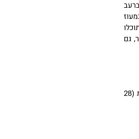
ברעב
עוז
וכלו
, גם
חציל בלאדי קלוי על להבה עם עגבניות, שום וטחינה פיקנטית (28