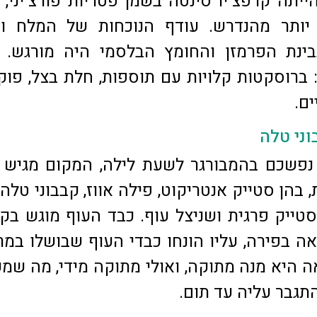
יתה קרפצ'יו סינטה בשמן פטריות פורצ'יני, 
יותר מהנדרש. עודף הנוכחות של המלח וח
בינת הפרמזן והחומץ הבלסמי היה מורגש. 
ברוסקטות קלויות עם תוספות, חלת בצל, פוקצ
ים.
וני טלה
פשכם בהמבורגר לשעת לילה, המקום מגיש מ
, בהן סטייק אנטריקוט, פילה אווז, קבבוני טלה,
 סטייק פרגית ושניצל עוף. כבד העוף מוגש בק
ה בפירה, עליו הונחו כבדי העוף שבושלו במר
אה היא מנה מתוקה, ואולי מתוקה מידי, מה שמ
התגבר עליה עד תום.