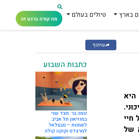
ם בארץ
טיולים בעולם
מה קורה ברגע זה
שיתוף
כתבות השבוע
היא
וני.
נומה בר: מצד שני
חיי
במוזיאון תל אביב
לאמנות – מבצלאל
ה של
למרצדס וקוקה קולה