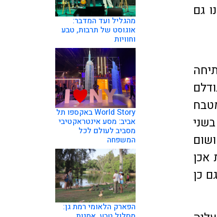
ו גם
מהגליל ועד המדבר:
אוגוסט של תרבות, טבע
וחוויות
יחה
ודלם
טבח
World Story באקספו תל
בשני
אביב: מסע אינטראקטיבי
מסביב לעולם לכל
ושום
המשפחה
 אכן
ם כן
הפארק הלאומי רמת גן:
מסלול טבע, אמנות