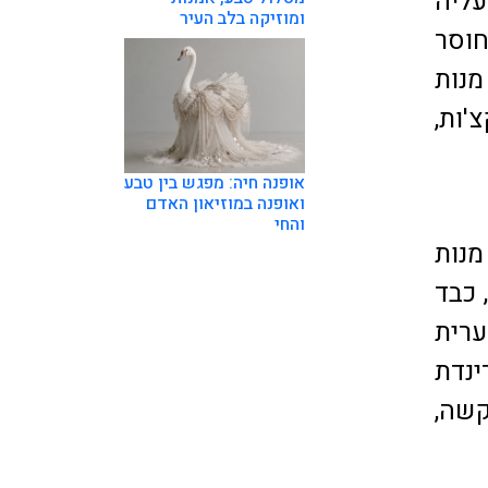
עליה
ומוזיקה בלב העיר
וסר
מנות
'ות,
אופנה חיה: מפגש בין טבע
ואופנה במוזיאון האדם
והחי
נות
 כבד
ערית
ינדת
קשה,