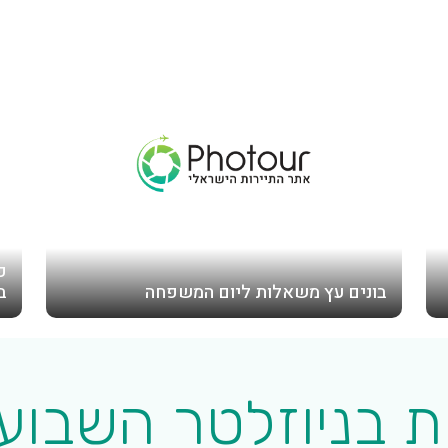
פ
בונים עץ משאלות ליום המשפחה
ב
 בניוזלטר השבוע