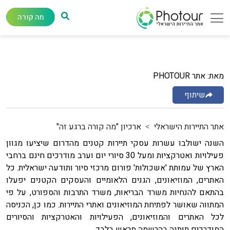
מה קורה
מאת: אתר PHOTOUR
שיתוף
אתר התיירות הישראלי
ארכיון "מה קורה ברגע זה"
השנה ישולבו עשרות עסקי תיירות קטנים מהדרום שיציעו מגוון
פעילויות ואטרקציות ומעל 30 סיורי יום וערב מודרכים חינם ברחבי
הארץ של עמותת 'אשכולות' פורום מרכזי סיור ותודעה ישראלית. כל
האתרים, המוזיאונים, הגנים הלאומיים והעסקים הקטנים יפעלו
בהתאם להנחיות משרד הבריאות, משרד התרבות והספורט, על פי
המתווה שאושר לפתיחת המוזיאונים ואתרי התיירות. כמו כן, הכניסה
לכל האתרים והמוזיאונים, הפעילויות והאטרקציות והסיורים
המודרכים תותנה בהרשמה מראש בלבד.