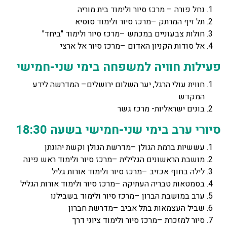
נחל פורה – מרכז סיור ולימוד בית מוריה
תל זיף המרתק –מרכז סיור ולימוד סוסיא
חולות צבעוניים במכתש –מרכז סיור ולימוד "ביחד"
אל סודות הקניון האדום –מרכז סיור אל ארצי
פעילות חוויה למשפחה בימי שני-חמישי
חווית עולי הרגל, יער השלום ירושלים– המדרשה לידע
המקדש
בונים ישראליות- מרכז גשר
סיורי ערב בימי שני-חמישי בשעה 18:30
עששיות ברמת הגולן –מדרשת הגולן וקשת יהונתן
מושבת הראשונים הגלילית –מרכז סיור ולימוד ראש פינה
לילה בחוף אכזיב –מרכז סיור ולימוד אורות גליל
בסמטאות טבריה העתיקה –מרכז סיור ולימוד אורות הגליל
ערב במושבת הברון –מרכז סיור ולימוד בשבילנו
שביל העצמאות בתל אביב –מדרשת חברון
סיור למזכרת –מרכז סיור ולימוד ציוני דרך