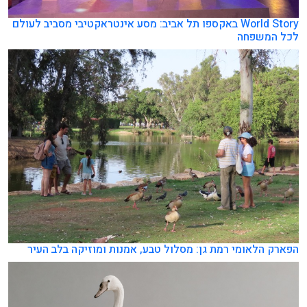
World Story באקספו תל אביב: מסע אינטראקטיבי מסביב לעולם
לכל המשפחה
הפארק הלאומי רמת גן: מסלול טבע, אמנות ומוזיקה בלב העיר