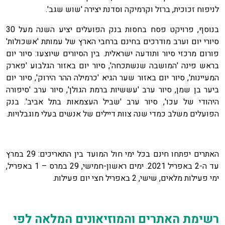
לניפוח זכוכית, ברזל וקרמיקה וסדנת יצירה 'שוש שגב'.
בנוסף, פרויקט פסח בחסות בנק הפועלים יציע השנה מעל 30
סיורי יום וערב מודרכים בחינם ברחבי הארץ של עמותת 'אשכולות'
פורום מרכזי סיור ותודעה ישראלית. בין הסיורים שיוצעו: סיור יום
בראש פינה 'המושבה שנשתכחה', סיור יום באזור הגלבוע 'פארק
המעיינות', סיור יום באזור שער הגיא 'כרמילה ההר הירוק', סיור יום
ביער בן שמן, סיור ערב 'עששיות ברמת הגולן', סיור ערב 'סיפורה
היהודי של עכו', סיור ערב 'שביל העצמאות בתל אביב'. בנק
הפועלים משלב כמדי שנה צוות דיילים של אנשים בעלי מוגבלויות.
האתרים יפתחו חינם בכל ימי חול המועד בין התאריכים: 29 במרץ
עד ה-2 באפריל 2021. ימים ראשון-חמישי, 29 במרס – 1 באפריל,
ימי פעילות מלאים, שישי, 2 באפריל חצי יום פעילות.
רשימת האתרים והמוזיאונים המלאה לפי