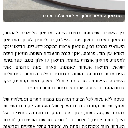
מוזיאון העיצוב חולון צילום: אלעד שריג
בין האתרים שייפתחו בחינם השנה: מוזיאון תל-אביב לאמנות,
מוזיאון העיצוב חולון, יער האיילים, יד לשריון לטרון, המוזיאון
הישראלי במרכז רבין, מוזיאון ארצות המקרא ירושלים, מוזיאון ינקו
דאדא עין הוד, פרובוט, אקו כנרת המעבדה השטה, מוזיאון חיפה
לאמנות, מוזיאון אוצרות בחומה, מוזיאון ג'ו אלון בנגב, כפר ביתא
ישראל, מוזיאון אשדוד לאמנות, פארק נאות קדומים, אתר
הפרדסנות ברחובות. השנה הצטרפו טיילת החומות בירושלים
העתיקה, הפלנתניה מרכז מדע וחלל, פארק נאות קדומים, אקו
כנרת המעבדה השטה, אתר הפרדסנות רחובות ונוספים.
כניסה ללא עלות לכל הציבור תהיה גם במגוון אתרים ופעילויות של
עסקי תיירות קטנים בדרום הארץ של העמותה לקידום התיירות
במרחב שקמה בשור, כגון: מרכז מבקרים חוחובה בחצרים, 'אל
היען' חוות יענים, 'בארות נגב' מרכז מורשת התיישבות, 'חמדת
השדות' חווה אקולוגית ופינת חי, 'באופן' טיולי אופניים וסדנאות