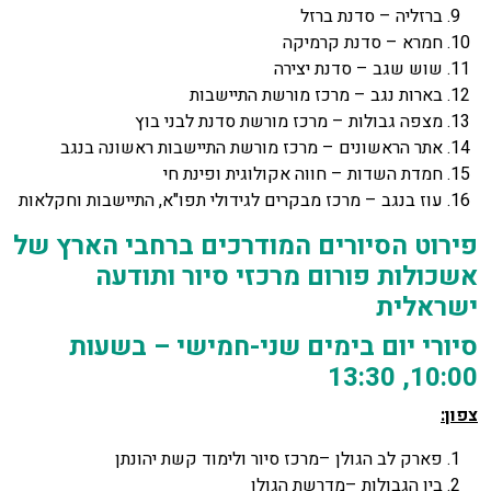
ברזליה – סדנת ברזל
חמרא – סדנת קרמיקה
שוש שגב – סדנת יצירה
בארות נגב – מרכז מורשת התיישבות
מצפה גבולות – מרכז מורשת סדנת לבני בוץ
אתר הראשונים – מרכז מורשת התיישבות ראשונה בנגב
חמדת השדות – חווה אקולוגית ופינת חי
עוז בנגב – מרכז מבקרים לגידולי תפו"א, התיישבות וחקלאות
פירוט הסיורים המודרכים ברחבי הארץ של
אשכולות פורום מרכזי סיור ותודעה
ישראלית
סיורי יום בימים שני-חמישי – בשעות
10:00, 13:30
צפון:
פארק לב הגולן –מרכז סיור ולימוד קשת יהונתן
בין הגבולות –מדרשת הגולן