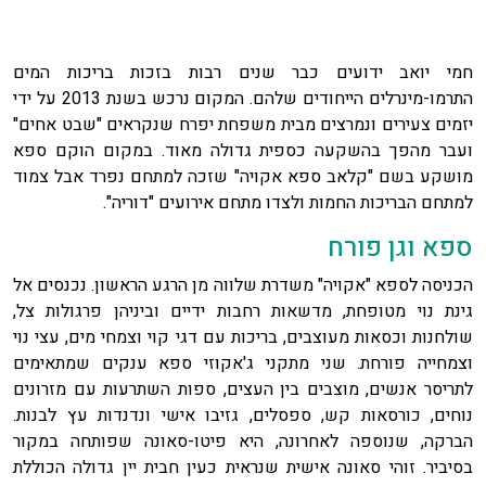
חמי יואב ידועים כבר שנים רבות בזכות בריכות המים
התרמו-מינרלים הייחודים שלהם. המקום נרכש בשנת 2013 על ידי
יזמים צעירים ונמרצים מבית משפחת יפרח שנקראים "שבט אחים"
ועבר מהפך בהשקעה כספית גדולה מאוד. במקום הוקם ספא
מושקע בשם "קלאב ספא אקויה" שזכה למתחם נפרד אבל צמוד
למתחם הבריכות החמות ולצדו מתחם אירועים "דוריה".
ספא וגן פורח
הכניסה לספא "אקויה" משדרת שלווה מן הרגע הראשון. נכנסים אל
גינת נוי מטופחת, מדשאות רחבות ידיים וביניהן פרגולות צל,
שולחנות וכסאות מעוצבים, בריכות עם דגי קוי וצמחי מים, עצי נוי
וצמחייה פורחת. שני מתקני ג'אקוזי ספא ענקים שמתאימים
לתריסר אנשים, מוצבים בין העצים, ספות השתרעות עם מזרונים
נוחים, כורסאות קש, ספסלים, גזיבו אישי ונדנדות עץ לבנות.
הברקה, שנוספה לאחרונה, היא פיטו-סאונה שפותחה במקור
בסיביר. זוהי סאונה אישית שנראית כעין חבית יין גדולה הכוללת