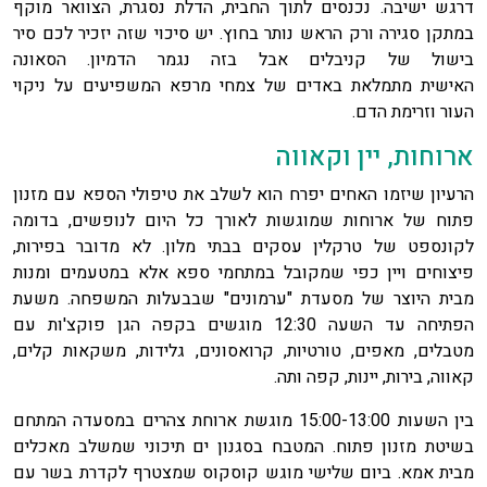
דרגש ישיבה. נכנסים לתוך החבית, הדלת נסגרת, הצוואר מוקף
במתקן סגירה ורק הראש נותר בחוץ. יש סיכוי שזה יזכיר לכם סיר
בישול של קניבלים אבל בזה נגמר הדמיון. הסאונה
האישית מתמלאת באדים של צמחי מרפא המשפיעים על ניקוי
העור וזרימת הדם.
ארוחות, יין וקאווה
הרעיון שיזמו האחים יפרח הוא לשלב את טיפולי הספא עם מזנון
פתוח של ארוחות שמוגשות לאורך כל היום לנופשים, בדומה
לקונספט של טרקלין עסקים בבתי מלון. לא מדובר בפירות,
פיצוחים ויין כפי שמקובל במתחמי ספא אלא במטעמים ומנות
מבית היוצר של מסעדת "ערמונים" שבבעלות המשפחה. משעת
הפתיחה עד השעה 12:30 מוגשים בקפה הגן פוקצ'ות עם
מטבלים, מאפים, טורטיות, קרואסונים, גלידות, משקאות קלים,
קאווה, בירות, יינות, קפה ותה.
בין השעות 15:00-13:00 מוגשת ארוחת צהרים במסעדה המתחם
בשיטת מזנון פתוח. המטבח בסגנון ים תיכוני שמשלב מאכלים
מבית אמא. ביום שלישי מוגש קוסקוס שמצטרף לקדרת בשר עם