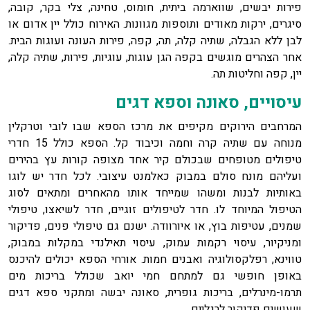
פירות יבשים, שווארמה ביתית, חומוס, טחינה, צלי בקר, קובה,
סיגרים, ירקות מאודים ותוספות מגוונות. האירוח כולל יין אדום או
לבן ללא הגבלה, שתיה קלה, תה, קפה, פירות העונה ועוגות הבית.
אחר הצהרים מוגשים בקפה הגן עוגות, עוגיות, פירות, שתיה קלה,
יין, קפה וחליטות תה.
עיסויים, סאונה וספא דגים
המרחבים הירוקים מקיפים את מרכז הספא שבו לובי וטרקלין
מנוחה עם שתיה קרה וחמה וכיבוד קל. הספא כולל 15 חדרי
טיפולים מטופחים שבכולם קיר אחד מצופה קורות עץ בהירים
ועליהם מונח סולם במבוק כאלמנט עיצובי. לכל חדר יש לוגו
באותיות לבנות ומשהו שמייחד אותו מהאחרים ומתאים לסוג
הטיפול המיוחד לו. חדר לטיפולים זוגיים, חדר לשיאצו, טיפולי
שמנים, עטיפות בוץ, או איורוודה. ישנם גם טיפולי פנים, פדיקור
ומניקיור, עיסוי רקמות עמוק, עיסוי תאילנדי במקלות במבוק,
טווינא, רפלקסולוגיה ואבנים חמות. אורחי הספא יכולים להיכנס
באופן חופשי גם למתחם חמי יואב שכולל בריכות מים
תרמו-מינרלים, בריכות גופרית, סאונה יבשה ומתקני ספא דגים
שעושים פדיקור לרגליים.