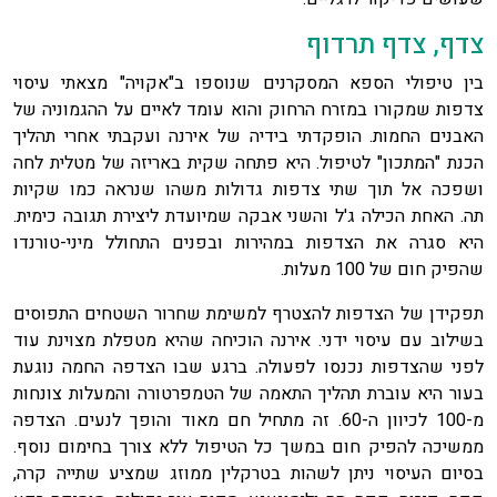
צדף, צדף תרדוף
בין טיפולי הספא המסקרנים שנוספו ב"אקויה" מצאתי עיסוי
צדפות שמקורו במזרח הרחוק והוא עומד לאיים על ההגמוניה של
האבנים החמות. הופקדתי בידיה של אירנה ועקבתי אחרי תהליך
הכנת "המתכון" לטיפול. היא פתחה שקית באריזה של מטלית לחה
ושפכה אל תוך שתי צדפות גדולות משהו שנראה כמו שקיות
תה. האחת הכילה ג'ל והשני אבקה שמיועדת ליצירת תגובה כימית.
היא סגרה את הצדפות במהירות ובפנים התחולל מיני-טורנדו
שהפיק חום של 100 מעלות.
תפקידן של הצדפות להצטרף למשימת שחרור השטחים התפוסים
בשילוב עם עיסוי ידני. אירנה הוכיחה שהיא מטפלת מצוינת עוד
לפני שהצדפות נכנסו לפעולה. ברגע שבו הצדפה החמה נוגעת
בעור היא עוברת תהליך התאמה של הטמפרטורה והמעלות צונחות
מ-100 לכיוון ה-60. זה מתחיל חם מאוד והופך לנעים. הצדפה
ממשיכה להפיק חום במשך כל הטיפול ללא צורך בחימום נוסף.
בסיום העיסוי ניתן לשהות בטרקלין ממוזג שמציע שתייה קרה,