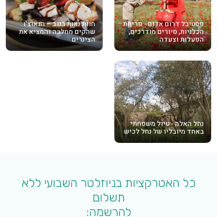
פסטיבל דרום אדום - פריחת
חוות נאות בנגב – הגאוצ'ו
הכלניות, סיורים מודרכים,
שהקים מחלבה והמציא את
הפעלות וצעדה
הצינרים
נחל האלה - טיול משפחתי
באחד מיובליו של נחל לכיש
כל האטרקציות בניוזלטר השבועי ללא
תשלום
להרשמה: