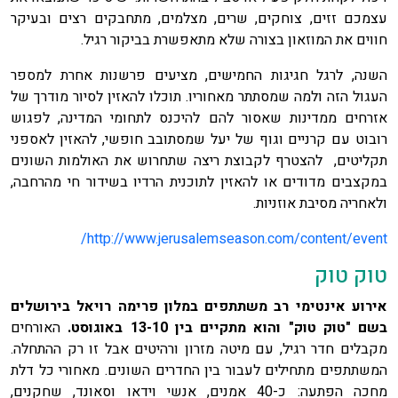
עצמכם זזים, צוחקים, שרים, מצלמים, מתחבקים רצים ובעיקר
חווים את המוזאון בצורה שלא מתאפשרת בביקור רגיל.
השנה, לרגל חגיגות החמישים, מציעים פרשנות אחרת למספר
העגול הזה ולמה שמסתתר מאחוריו. תוכלו להאזין לסיור מודרך של
אזרחים ממדינות שאסור להם להיכנס לתחומי המדינה, לפגוש
רובוט עם קרניים וגוף של יעל שמסתובב חופשי, להאזין לאספני
תקליטים, להצטרף לקבוצת ריצה שתחרוש את האולמות השונים
במקצבים מדודים או להאזין לתוכנית הרדיו בשידור חי מהרחבה,
ולאחריה מסיבת אוזניות.
http://www.jerusalemseason.com/content/event/
טוק טוק
אירוע אינטימי רב משתתפים במלון פרימה רויאל בירושלים
בשם "טוק טוק" והוא מתקיים בין 13-10 באוגוסט.
האורחים
מקבלים חדר רגיל, עם מיטה מזרון ורהיטים אבל זו רק ההתחלה.
המשתתפים מתחילים לעבור בין החדרים השונים. מאחורי כל דלת
מחכה הפתעה: כ-40 אמנים, אנשי וידאו וסאונד, שחקנים,