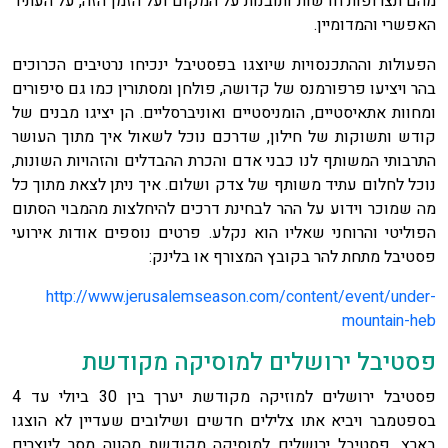
מהם תצרופות חדשות ותובנות על המקום ועל הזמן הזה, על העתיד
האפשרי והמדומיין.
הפעולות וההתכנסויות שיוצגו בפסטיבל ינכיחו נרטיבים הכרוכים
בהר ויציעו פרפורמנס של קדושה, פולחן ומסתורין כמו גם סיפורים
ומחוות אתאיסטיים, הומניסטיים ואוניברסליים. הן יציגו מבנים של
קודש ותשוקות של חילון, שדרכם נוכל לשאול איך מתוך העושר
התרבותי המשותף לנו כבני אדם והכרת ההבדלים והזהויות השונות,
נוכל לחלום עתיד משותף של צדק ושלום. איך ניתן לצאת מתוך כל
מה שמוכר וידוע על ההר לבחינת דרכים להיחלצות מהמבוי הסתום
הפוליטי והרוחני שאליו הוא נקלע. פרטים נוספים אודות אירועי
פסטיבל מתחת להר בקובץ המצורף או בלינק:
http://www.jerusalemseason.com/content/event/under-
mountain-heb
פסטיבל ירושלים למוסיקה מקודשת
פסטיבל ירושלים למוזיקה מקודשת יערך בין 30 ביולי עד 4
בספטמבר ויביא אתו צלילים חדשים ושילובים שעדיין לא הוצגו
בארץ. פסטיבל ירושלים למוסיקה מקודשת מהווה מסר ליוצרים