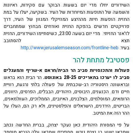
השידורים יחלו מדי יום בשעות הבוקר עם סקירות, ראיונות
והשמעה של התופעות המיוחדות של העיר. בשקיעה, יעלו על במת
החזית הופעות חיות מההיצע המוזיקלי המגוון של העיר, דרך
פרויקטים חדשים בהפקת החזית ואורחים מבחוץ שמתחברים
לז'אנר החזיתי. מדי יום בשעה 23:00, כשיסתיימו השידורים, החזית
תצא להסתובב
בעיר.
http://www.jerusalemseason.com/frontline-heb
פסטיבל מתחת להר
פעולות והתכנסויות סביב הר הבית/חראם א-שריף והמעגלים
סביב לו יערכו בתאריכים 28-25 באוגוסט.
הר הבית הוא בראש
ובראשונה היסטוריה רב-שכבתית של פעולה בלתי נרגעת, רוויית
חיים ודם. הכנענים, היבוסים, היהודים, הבבלים, הפרסים, היוונים,
הרומאים, המוסלמים, הצלבנים, האיובים, הממלוכים, העות'מאנים,
הבריטים, הירדנים, הישראלים והפלסטינים, ולא רק הם, העלו על
ההר הזה את המיטב.
על פי המסורת היהודית כאן נעקד יצחק, בברית החדשה נכתב
שמכאן ישוע בן נצרת גורש, מספרים שמכאן עלה הנביא מוחמד