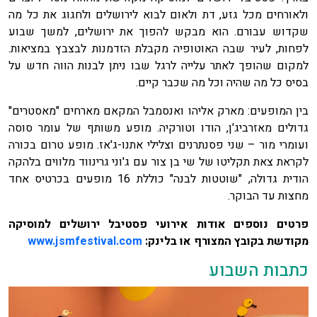
ולאורחים מכל גזע, דת ולאום לבוא לירושלים ולחגוג את כל מה
שקדוש עבורם. הוא מבקש להפוך את ירושלים, למשך שבוע
לפחות, לעיר שבה האוטופיה מקבלת הזדמנות לבצבץ במציאות.
למקום שהופך לאתר עלייה לרגל שבו ניתן לבנות הווה חדש על
בסיס כל מה שהיה וכל מה שכבר קיים.
בין המופעים: מארק אליהו ואנסמבל המקאם מארחים "מאסטרים"
גדולים מאזרביג'ן, הודו וטורקיה. מופע משותף של עומר סוסה
ועומרי מור – שני פסנתרנים וצלילי אתנו-ג'אז. מופע טרום בכורה
לקראת צאת תקליטו של שי בן צור עם ג'וני גרינווד מלווים בלהקה
הודית גדולה, "שוטטות לבנה" כוללת 16 מופעים בכרטיס אחד
מחצות עד הבוקר.
פרטים נוספים אודות אירועי פסטיבל ירושלים למוסיקה
מקודשת בקובץ המצורף או בלינק:
www.jsmfestival.com
כתבות השבוע