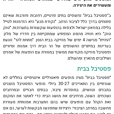
ומעשירים את היצירה.
ב”פסטיבל בבית" נחשפים בתים פרטיים, רחובות וחורבות שאינם
פתוחים בדרך כלל לציבור הרחב. "נקודת מגע" היא הזדמנות לטייל
בלילה במוזאון ישראל ולצפות בהופעות שקשורות בתערוכות. "טוק
טוק" היא חוויה מהסוג המפתיע שמתקיימת בין חדריו של מלון.
"החזית" מגישה 4 ימים של מוזיקה בבית הנסן. "מתחת להר" נוגעת
בעדינות במיתרים החשופים של הר הבית דרך אמנות וסיורים
ופסטיבל מוזיקה מקודשת ממשיך במסורת עם הופעות של אמנים
ושילובים מהארץ ומהעולם.
פסטיבל בבית
"פסטיבל בבית" מציג מופעים תיאטרליים אינטימיים בחללים לא
שגרתיים בין התאריכים 30-27 ביולי. מופעי הפסטיבל מוצגים
במבנים נטושים, במוסדות ציבור, בבתים חבויים ובמרחבים
נשכחים. השנה, מרחיבים את מושג הבית כדי לאתגר את המקום
ואת הקהל עם מופעים שיש בהם התערבות אמנותית מעוררת
מחשבה במרחב הציבורי. היצירות שתפגשו מבקשות לערער, גם אם