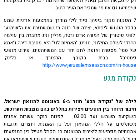
רק לרגע, את המובן מאליו ולאפשר שיחא מת - בדק בית במקומות
שיפתיעו גם את מי שמכיר את העיר היטב.
7 הפקות מקור ביניהן: סיור לילי מודרך באמצעות אוזניות שמע
בכפר הנטוש ליפתא, יצירה של רננה רז שמשחזרת את ה"שימוע"
לפני פיטורין של המורה אדם ורטה, מרלין וניג מחברת בין עולמה
החרדי לעולם החילוני, סווינג "האחיות לוז" היא מסיבת דירה ו"אמא
של סמי" מספרת ואופה לחם יחד עם המשתתפים. פירוט מופעי
פסטיבל בבית בקובץ המצורף או בלינק:
http://www.jerusalemseason.com/in-house
נקודת מגע
לילה של "נקודת מגע" חוזר ב-6 באוגוסט למוזאון ישראל.
חיבור מיוחד בין מופעים ויצירות בחללים בהם מוצגות תערוכות.
משקיעת השמש ועד 03:00 לפנות בוקר עשרות אמנים
משתלטים על חללי המוזאון ועל גן האמנות ויוצרים תגובות
אמנותיות מפתיעות ליצירות המוצגות בו. הקהל מטייל בין המופעים
ויכול לקחת חלק פעיל או סביל בהתרחשויות. יש סיכוי שתמצאו את