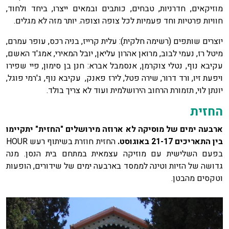
מוזיקאים, חדרניות, טבחים, כותבים ובמאים ייצרו, ביחד ולחוד,
חוויות פרטיות וחד פעמיות לכל צופה וצופה. יותר מזה לא מגלים.
יוצרים שותפים (רשימה חלקית): עלית קרייז, בניה רכס, עופר עמרם,
מיטל רז, נעמי לבוב, מרואן אהרון עליאן, יובל המאירי, אמג'ד האשם,
עקיבא נוף, נטלי צוקרמן, אנסמבל אברא: חנן בן סימון, פיי שפירו
ויפעת זיו, ורד דרור, שירה פטל, לירז פאנק, עקיבא נוף, ג'רמי פוגל,
יונתן לוי, תזמורת הרחוב הירושלמית ועוד לא צריך בולד.
החזית
ארבעה
ימים
של
מוסיקה
לא
ארוזה
מירושלים "החזית" יתקיימו
בין התאריכים 21-17 באוגוסט.
החזית חוזרת בשיתוף רעש HOUR
בפעם השלישית עם מוזיקה עצמאית במתחם בית הנסן. מנה
גדושה של הזיות וטינה לממסד בארבעה ימים של שידורים, הופעות
וטקסים מהבטן.