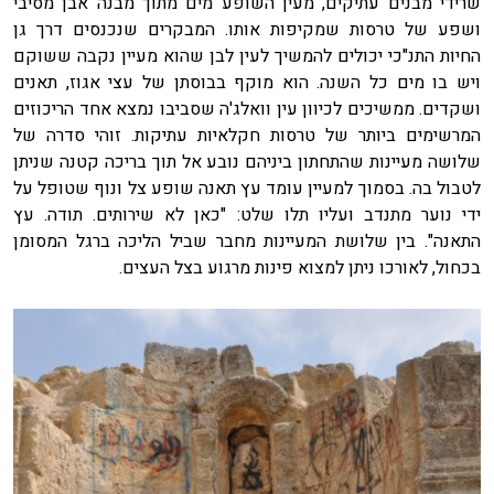
שרידי מבנים עתיקים, מעין השופע מים מתוך מבנה אבן מסיבי
ושפע של טרסות שמקיפות אותו. המבקרים שנכנסים דרך גן
החיות התנ"כי יכולים להמשיך לעין לבן שהוא מעיין נקבה ששוקם
ויש בו מים כל השנה. הוא מוקף בבוסתן של עצי אגוז, תאנים
ושקדים. ממשיכים לכיוון עין וואלג'ה שסביבו נמצא אחד הריכוזים
המרשימים ביותר של טרסות חקלאיות עתיקות. זוהי סדרה של
שלושה מעיינות שהתחתון ביניהם נובע אל תוך בריכה קטנה שניתן
לטבול בה. בסמוך למעיין עומד עץ תאנה שופע צל ונוף שטופל על
ידי נוער מתנדב ועליו תלו שלט: "כאן לא שירותים. תודה. עץ
התאנה". בין שלושת המעיינות מחבר שביל הליכה ברגל המסומן
בכחול, לאורכו ניתן למצוא פינות מרגוע בצל העצים.