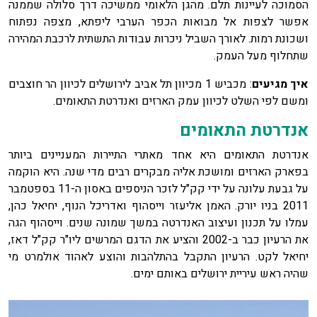
הסמוכה לעיינות תלם. מהגן הלאומי ממשיכה דרך סלולה שממנה
אפשר לצפות אל מבואות הכפר הערבי ליפתא, מצפה נפתוח
ושכונת רמות. לאורך השביל ניכרות עבודות התשתית לרכבת המהירה
שתחלוף מעל העמק.
איך מגיעים
: מכביש 1 מכיוון תל אביב לירושלים לכיוון הר חוצבים
ומשם לפי השלט לכיוון עמק הארזים ואנדרטת התאומים.
אנדרטת התאומים
אנדרטת התאומים היא אחד מאתרי התיירות המעניינים ביותר
בפארק הארזים ומושכת אליה מבקרים רבים מדי שנה. היא הוקמה
על גבעת עלונה על ידי קק"ל לזכר הניספים באסון ה-11 בספטמבר
2011 בניו יורק. האמן אליעזר וייסהוף ואדריכל הנוף, יחיאל כהן,
עמלו על תכנון ועיצוב האנדרטה במשך שמונה שנים. וייסהוף הגה
את הרעיון כבר ב-2002 והציע את הדגם המרשים ליו"ר קק"ל דאז,
יחיאל לקט. הרעיון התקבל בהתלהבות והוצע לאהוד אולמרט מי
שהיה ראש עיריית ירושלים באותם ימים.