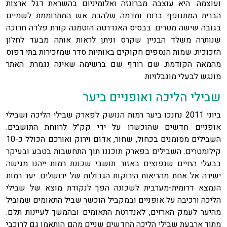
ועוצמה. היא עוצבה מברונזה ואלומיניום בהשראת דגל ארצות
הברית המתנופף ברוח ומדמה שלהבת אש המתרוממת לשמיים
בגובה שישה מטרים. בבסיס האנדרטה הוטמנה קורת פלדה חרוכה
שנותרה משלד הבניין שקרס וניתן לראות אותה מבעד לחלון
הזכוכית. שמות הנספים חקוקים באותיות סדר שמזכירות בתי דפוס
מהמאה הקודמת. שם רודף שם ברשימה שאינה נגמרת. האתר
מונגש לבעלי מוגבלויות.
שבילי הליכה ואופניים ביער
ביוני 2011 נחנכו ביער רמות הנושק לפארק שבילי הליכה ושבילי
אופניים חדשים שהוכשרו על ידי קק"ל לרווחת התושבים.
השבילים מסומנים בכחול, שחור, אדום וירוק ואורכם הכולל כ-10
קילומטרים. השבילים בפארק תוכננו תוך התחשבות בטבע ובעיקר
בבעלי החיים שנפוצים באזור. תושבי שכונת רמות ייהנו מגישה
ישירה אל אחת מהריאות הירוקות הגדולות של ירושלים. יער רמות
הנמצא דרומית-מערבית לשכונה הפך לנקודת מוצא של שבילי
הליכה ורכיבה על אופניים ובמקביל הוכשר שביל התאומים שמוביל
מהיער לעמק הארזים, לאנדרטת התאומים ובהמשך לעיינות תלם.
מתוך ארבעת שבילי הליכה החדשים שניים מהם הותאמו גם לרוכבי