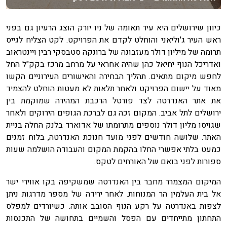
כיוון שירושלים היא עיר תאומה של ניו יורק הוצג הרעיון גם בפני
ראש העיר ג'וליאני והוחלט לקדם את הפרויקט. לקט הצליח לגייס
תרומה של מיליון דולר מעזבונה של ברונקה סטבסקי רבין ויינטראוב
ואדריכל הנוף יחיאל כהן שהיה אחראי על מרחב מרכז בקק"ל החל
לחפש מיקום מתאים. תהליך הבחירה והאישורים העירוניים הקשו
מאוד על יישום הפרויקט ולאחר תלאות לא מעטות הוחלט להצמיד
את אתר האנדרטה לצד פורטל הרכבת המהירה שמוקמת בין
ירושלים לתל אביב. המקום זכה גם לברכת הגופים הירוקים ולאחר
שגויסו מליון דולר נוספים מתרומתו של אדוארד בלנק החלה בניית
האתר. שלושה חודשים לפני מועד חנוכת האנדרטה, בלוח זמנים
כמעט בלתי אפשרי החלו בהקמת המקום והעבודה הושלמה שעות
ספורות לפני בואם של האורחים לטקס.
המיקום המצמרר מחבר בין האנדרטה שמשקיפה בקו אווירי ישר
אל בית העלמין הר המנוחות. לאחר ירידה של מספר מדרגות ניתן
לצפות באנדרטה על רקע הנוף הסובב אותה. כשיורדים למפלס
התחתון מתייחדים עם הפסל והשמיים בתחושה של התכנסות