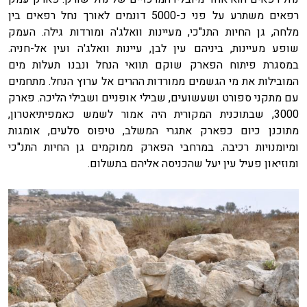
רפאים משתרע על פני כ-5000 דונמים לאורך נחל רפאים בין
מלחה, גן החיות התנ"כי, מעיינות וואלג'ה ומורדות גילה. העמק
שופע מעיינות, ביניהם עין לבן, עיינות וואלג'ה ועין אל-חניה.
במסגרת פיתוח הפארק שוקם תוואי הנחל ונבנו תעלות מים
המובילות את מי הגשמים ממורדות ההרים אל ערוץ הנחל. מתחמים
עם מתקני ספורט ושעשועים, שבילי אופניים ושבילי הליכה. פארק
3000, שבתוכנית המקורית היה אמור לשמש כאמפיתיאטרון,
מתוכנן כיום כפארק אתגרי המשלב, טיפוס סלעים, אומגות
ומיומנויות רכיבה. במרחבי הפארק ממוקמים גן החיות התנ"כי
ומוזיאון פעיל עין יעל שהכניסה אליהם בתשלום.