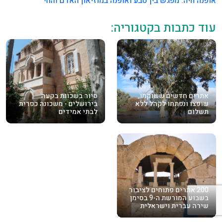
אופנה חיה: מפגש בין טבע ואופנה במוזיאון האדם והחי
עוד כתבות בקטגוריה:
אתרים חדשים ששוקמו,
סיור בשכונת בקעה
שופצו ונפתחו לקהל ללא
בירושלים - משכונה כפרית
תשלום
לבתי אמידים
200 אתרים פתוחים לציבור
בשבוע המורשת ה-9 בסימן
שירה עברית וישראלית