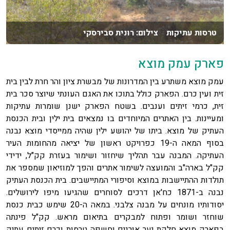
טרסות עתיקות צילום: רונית סבירסקי
פארק עמק מוצא
עמק מוצא משתרע בין המדרונות של מבשרת ציון והר חרת לבין בית
זית ועין כרם. הפארק כולל בתוכו את האגם העונתי שיוצר סכר בית
זית, כרמי זיתים וענבים. בשטח הפארק ישנן שומרות עתיקות
ומעיינות. בין האתרים המיוחדים בו נמצאים בית ילין ובית הכנסת
העתיק של מוצא. ביתו של יהושע ילין שהיה ממייסדי מוצא נבנה
בסוף המאה ה-19 כפרויקט ראשון של יציאה מהחומות העיר
העתיקה. המבנה עבר תהליך שיחזור ושימור בעזרת קק"ל, ידידי
קק"ל בארה"ב והמועצה לשימור אתרים והפך למוזיאון שמספר את
תולדות ההתיישבות במוצא וסיפורי המתיישבים. בית הכנסת העתיק
נבנה ב-1871 כח'אן דרכים לסוחרים שהגיעו מיפו לירושלים.
יסודותיו מונחים על מבנה צלבני. במאה ה-20 שימש כבית כנסת
שוחזר ושומר ופתוח למבקרים בתיאום מראש. קק"ל פינתה
בפארק מוצא חלקת יער אורנים וחשפה טרסות וכרם זיתים עתיק