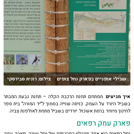
שבילי אופניים בפארק נחל צופים צילום: רונית סבירסקי
איך מגיעים
: ממתחם תחנת הרכבת הקלה – תחנת גבעת המבתר
בשביל היורד על העמק. כניסה שנייה בסמוך ל"יד המורה" בית ספר
לחינוך מיוחד ברמת אשכול. יורדים בשביל מתחת לאולפנת צביה.
פארק עמק רפאים
נחל רפאים הוא אחד מיובליו המרכזיים של נחל שורק. פארק עמק