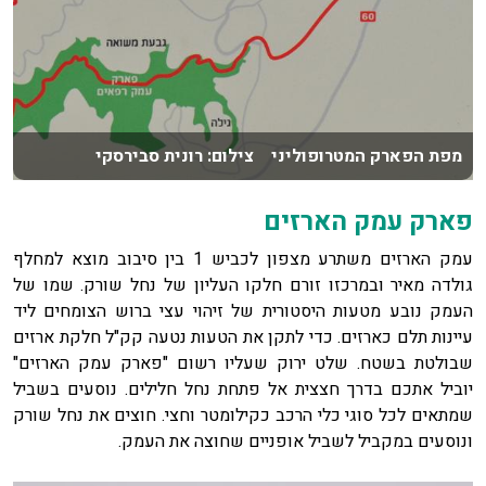
מפת הפארק המטרופוליני צילום: רונית סבירסקי
פארק עמק הארזים
עמק הארזים משתרע מצפון לכביש 1 בין סיבוב מוצא למחלף
גולדה מאיר ובמרכזו זורם חלקו העליון של נחל שורק. שמו של
העמק נובע מטעות היסטורית של זיהוי עצי ברוש הצומחים ליד
עיינות תלם כארזים. כדי לתקן את הטעות נטעה קק"ל חלקת ארזים
שבולטת בשטח. שלט ירוק שעליו רשום "פארק עמק הארזים"
יוביל אתכם בדרך חצצית אל פתחת נחל חלילים. נוסעים בשביל
שמתאים לכל סוגי כלי הרכב כקילומטר וחצי. חוצים את נחל שורק
ונוסעים במקביל לשביל אופניים שחוצה את העמק.