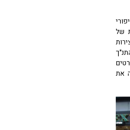
ורי
ת של
רות
תנ"ך
רטים
ה את