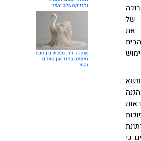
ומוזיקה בלב העיר
רוכה
 של
 את
בית
ימוש
אופנה חיה: מפגש בין טבע
ואופנה במוזיאון האדם
והחי
ושא
הגנה
ראות
וכות
תונת
ם כי