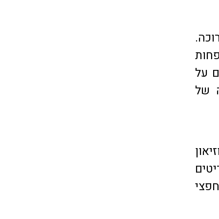
רוכה.
פחות
ם על
 של
יאון
יטים
חפצי