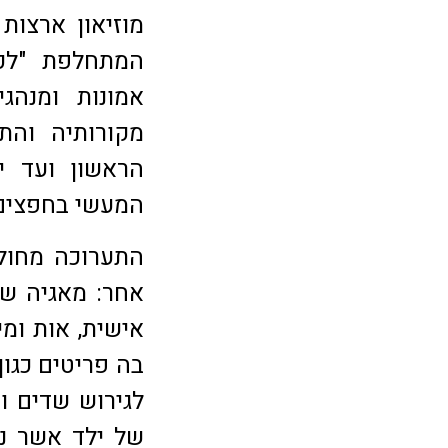
מוזיאון ארצות
המתחלפת "לכ
אמונות ומנהג
מקורותיה והת
הראשון ועד י
המעשי בחפצים מ
התערוכה מחול
אחר: מאגיה שחו
אישית, אות ומי
בה פריטים כגון
לגירוש שדים ו
של ילד אשר נ