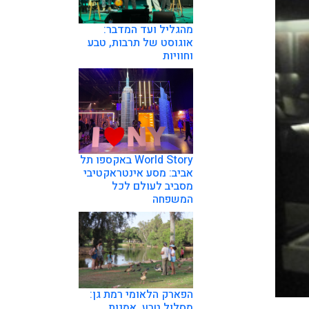
מהגליל ועד המדבר:
אוגוסט של תרבות, טבע
וחוויות
World Story באקספו תל
אביב: מסע אינטראקטיבי
מסביב לעולם לכל
המשפחה
הפארק הלאומי רמת גן:
מסלול טבע, אמנות