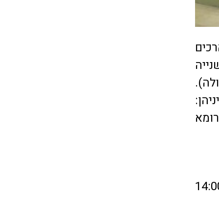
כים
ייה
לה).
יהן:
רומא
 21:30-9:30, יום ו' 14:00-9:30