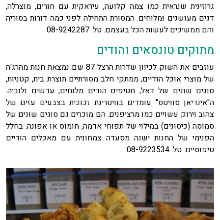
גרוזינית שנראית כמו צמה קלועה, עיראקית עם חורים, מוצרלה,
דגים מעושנים ומלוחים. המסורת התחילה לפני כמה דורות בסוריה
והם ממשיכים לעשות הכל בעצמם. טל. 08-9242287
מתוקים טונסאים והודים
עוזבים את השוק לכיוון שדרות הרצל 87 שם נמצאת חנות מהרג'ה
של מוצרי אוכל הודיים, ממתקי חלב מסורתיים תוצרת בית, קטניות,
סוגים שונים של דאל, חטיפים הודים מלוחים, עדשים ולוביה.
ה"אינדיאן סוויטס" עומדים בוויטרינת זכוכית בצבעים עזים של
צהוב וירוק עשויים כמו מרציפנים. הם מוכרים גם סוגים שונים של
סמוסה (כיסונים) במילוי של תפוחי אדמה, חומוס או אפונה. בחלל
הפנימי של החנות ישנה מסעדה צמחונית עם מאכלים הודיים
טיפוסיים. טל. 08-9223534