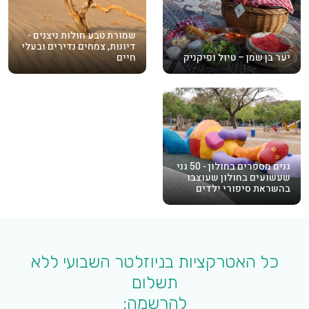
שמורת טבע חולות ניצנים -
דיונות, צמחים נדירים ובעלי
יער בן שמן – טיול ופיקניק
חיים
גנים מספרים בחולון - 50 גני
שעשועים בחולון שעוצבו
בהשראת סיפורי ילדים
כל האטרקציות בניוזלטר השבועי ללא
תשלום
להרשמה: