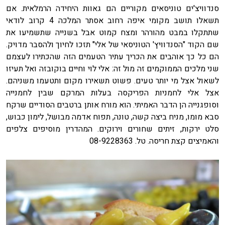
סנדוויצ'ים טוניסאים מקוריים הם גאוות היחידה הרמלאית. אם
תשאלו תושב מקומי איפה רחוב אסתר המלכה 4 קרוב לודאי
שתתקלו במבט מהורהר ומצח קמוט אבל בשנייה שתשמיעו את
שם הקוד "הסנדוויץ' הטוניסאי של אלי" תזכו לחיוך ולהסבר מדויק.
הם כל כך אוהבים את הכריך עתיר הטעמים הזה שהכתירו לעצמם
שני מלכים הממוקמים זה מול זה: אלי לוי וחיים בוקובזה ואל תעיזו
לשאול אצל מי יותר טעים. פשוט תשאירו מקום ותטעמו משניהם.
אצל אלי לחמניות הפריקסה בעלות המרקם שבין לחמנייה
וסופגנייה הן הדבר האמיתי. הוא מורח אותן ברטבים הסודיים שרקח
סבא מומו, מניח ביצה קשה, טונה, תפוח אדמה מבושל, לימון כבוש,
סלט ירקות, זיתים שחורים וירוקים. המהדרין מוסיפים צלפים
והאמיצים קצת חריסה. טל. 08-9228363