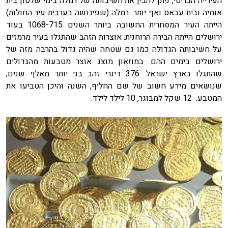
העירייה הבריטי, ניתן להבין את חשיבותה של רמלה בימי שלטון בית
אומיה ובית עבאס ואף יותר. רמלה (שפירושה בערבית עיר החולות)
הייתה העיר המסחרית החשובה ביותר השנים 1068-715 בעוד
ירושלים הייתה הבירה הרוחנית. אוצרות הזהב שהתגלו בעיר מרמזים
על חשיבותה הגדולה כמו גם שטחה שהיה גדול בהרבה מזה של
ירושלים בימים ההם. במוזאון מוצג אוצר מטבעות מהגדולים
שהתגלו בארץ ישראל. 376 דינרי זהב בני יותר מאלף שנים,
שנושאים מידע חשוב של שם החליף, השנה והיכן הטביעו את
המטבע. 12 שקל למבוגר, 10 לילד לילד.