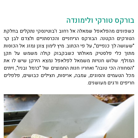
בורקס טורקי ולימונדה
כשפונים מהפלאפל שמאלה אל רחוב ז'בוטינסקי נתקלים בחלקת
הטורקים הקטנה. הבורקס הריחניים והכרסתניים ולצדם לבן קר
"שעושה לך כנפיים", על פי הכתוב. מיץ לימון צונן נמזג אל הכוסות
מתוך כלי פלסטיק מאולתר כשבקבוק קולה משמש על תקן
המזלף. שלוש חנויות משמאל לפלאפל נמצא הירקן שיש לו את
"הסחורה הכי טובה" ואחריו חנות החמוצים של "כרמל ובניו", זיתים
מכל הטעמים והסוגים, עמבה, אריסות, חצילים כבושים, פלפלים
חריפים ודגים מעושנים.