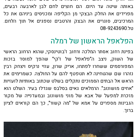
באותה שיטה עד היום. הם חוצים לחם לבן לארבעה רבעים,
מפרידים את החלק הבצקי מן הקליפה ומכניסים ביניהם את כל
המרכיבים, סוגרים את הבצק והרטבים נספגים אל תוך הלחם.
טל.08-9243690
הפלאפל הראשון של רמלה
בפינת רחוב אסתר המלכה ורחוב ז'בוטינסקי, שהוא הרחוב הראשי
של השוק, ניצב ה"פלאפל של ז'קי" שהפך למוסד בזכות
המפורסמים ששחרו לפתחו, אריק שרון, עוזי נרקיס ויצחק רבין
נזהרו שם שהטחינה לא תטפטף להם על החולצה. כשמרימים את
הראש אל הבתים הסמוכים נתקלים בשלט שכתוב באותיות לועזיות
"אחים מושונוב". הרמלאים גאים בסלבס שגדלו בעיר. השלט הוא
מזכרת למפעל של אבא של מוני מושונוב ובמעדנייה של מקור
הגבינות מספרים על אמא של "מה קשור", כך הם קוראים לציון
ברוך.