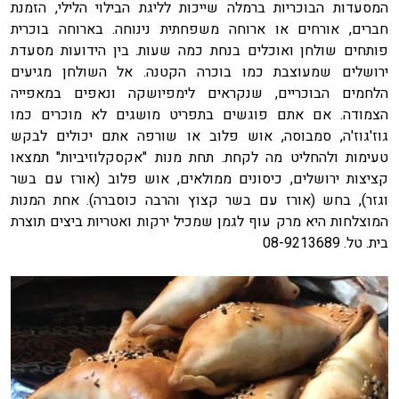
המסעדות הבוכריות ברמלה שייכות לליגת הבילוי הלילי, הזמנת
חברים, אורחים או ארוחה משפחתית נינוחה. בארוחה בוכרית
פותחים שולחן ואוכלים בנחת כמה שעות. בין הידועות מסעדת
ירושלים שמעוצבת כמו בוכרה הקטנה. אל השולחן מגיעים
הלחמים הבוכריים, שנקראים לימפיושקה ונאפים במאפייה
הצמודה. אם אתם פוגשים בתפריט מושגים לא מוכרים כמו
גוז'גוז'ה, סמבוסה, אוש פלוב או שורפה אתם יכולים לבקש
טעימות ולהחליט מה לקחת. תחת מנות "אקסקלוזיביות" תמצאו
קציצות ירושלים, כיסונים ממולאים, אוש פלוב (אורז עם בשר
וגזר), בחש (אורז עם בשר קצוץ והרבה כוסברה). אחת המנות
המוצלחות היא מרק עוף לגמן שמכיל ירקות ואטריות ביצים תוצרת
בית. טל. 08-9213689