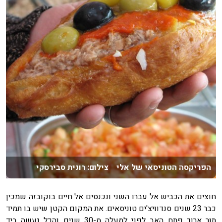
הפריקסה הטוניסאי של אלי צילום: רונית סבירסקי
חוצים את הכביש אל עברו השני ונכנסים אל חיים בוקובזה שמכין
כבר 23 שנים סנדוויצ'ים טוניסאים. את המקום הקטן שיש בו תמיד
תור ארוך פתח האב לפני למעלה מ-30 שנים והכל נעשה ביד