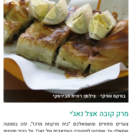
בורקס טורקי צילום: רונית סבירסקי
מרק קובה אצל נאג'י
צעדים ספורים ומשמאלכם "בית מרקחת מרכז", פנו בסמטה
שמאלה עד שתגיעו למסעדה העיראקית של נאג'י. על הקיר תמונות