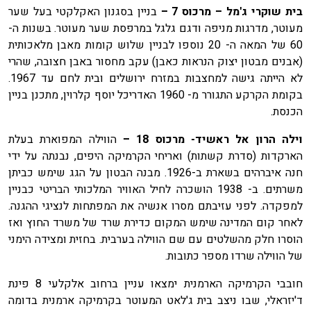
בית שוקרי ג'מל – מרכוס 7 –
בניין בסגנון האקלקטי בעל שער
מעוטר, מדרגות מניפה ודגם גלגל במרפסת שער מעוטר. בשנות ה-
60 של המאה ה- 20 נוספו לבניין שלוש קומות מאבן מלאכותית
(אבנים מבטון יצוק הנראות כאבן) עקב מחסור באבן חצובה, שהרי
לא הייתה גישה למחצבות במזרח ירושלים ובית לחם עד 1967.
בקומת הקרקע התגורר מ- 1960 האדריכל יוסף קלרוין, מתכנן בניין
הכנסת.
וילה הרון אל ראשיד- מרכוס 18 –
הווילה המפוארת בעלת
הארקדות (סדרת קשתות) ואריחי הקרמיקה היפים, נבנתה על ידי
חנה איברהים בשארת ב-1926. מבנה הבטון על הגג שימש כביתן
משרתים. ב- 1938 הושכרה לחיל האוויר המלכותי הבריטי כבניין
למפקדה. לפני עזיבתם מסרו אנשיה את המפתחות לנציגי ההגנה.
לאחר קום המדינה שימש המקום כדירת שרד של משרד החוץ ואז
הוסרו חלק מהשלטים עם שם הווילה בערבית. בחזית ומצידה הימני
של הווילה שרדו מספר כתובות.
חובבי הקרמיקה הארמנית ימצאו עניין ברחוב אלקלעי 8 פינת
ד'יזראלי, שבו ניצב בית ג'לאט המעוטר בקרמיקה ארמנית בדומה