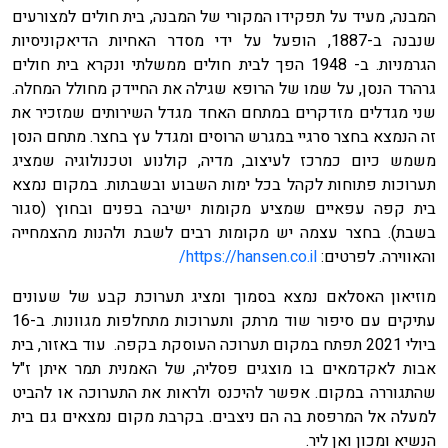
המבנה, מעיד על תפקידו המקורי של המבנה, בית חולים למצורעים
שנבנה ב-1887, הופעל על ידי מסדר האחיות הדיאקוניסיות
הגרמניות. ב- 1948 הפך לבית חולים ממשלתי ונקרא בית חולים
גרהרד הנסן, על שמו של הרופא שגילה את החיידק מחולל המחלה.
שני מגדלים מזדקרים במתחם האחד מגדל השירותים שמזכיר את
זה הנמצא בחצר סרגיי במגרש הרוסים ומגדל עץ בחצר. מתחם הנסן
משמש כיום כמרכז לעיצוב, מדיה, קולנוע וטכנולוגיה שמציג
תערוכות פתוחות לקהל בכל ימות השבוע ובשבתות. במקום נמצא
בית קפה עפאיים שמציע מקומות ישיבה בפנים ובחוץ (סגור
בשבת). בחצר עצמה יש מקומות רבים לשבת ולהנות מהצמחייה
והאווירה. לפרטים:
https://hansen.co.il/
מוזיאון האסלאם נמצא בסמוך ומציג תערוכת קבע של שעונים
עתיקים עם סיפור שוד מרתק ותערוכות מתחלפות מגוונות. ב-16
ביולי 2021 תפתח במקום תערוכה העוסקת בקפה. עוד באזור, בית
אבות לאקדמאים בו מוצגים פסליה, של האמנית תמר איתן ז"ל
שהתגוררה במקום. אפשר להיכנס ולראות את התערוכה או להביט
למעלה אל המרפסת בה הם ניצבים. בקרבת מקום נמצאים גם בית
הנשיא ומכון ואן ליר.