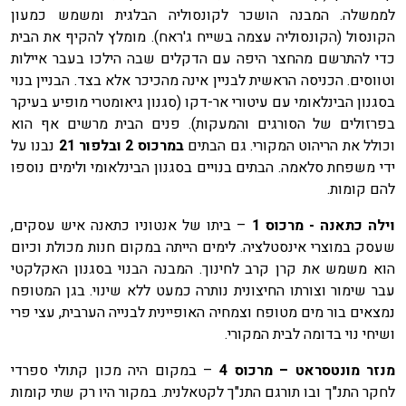
לממשלה. המבנה הושכר לקונסוליה הבלגית ומשמש כמעון
הקונסול (הקונסוליה עצמה בשייח ג'ראח). מומלץ להקיף את הבית
כדי להתרשם מהחצר היפה עם הדקלים שבה הילכו בעבר איילות
וטווסים. הכניסה הראשית לבניין אינה מהכיכר אלא בצד. הבניין בנוי
בסגנון הבינלאומי עם עיטורי אר-דקו (סגנון גיאומטרי מופיע בעיקר
בפרזולים של הסורגים והמעקות). פנים הבית מרשים אף הוא
וכולל את הריהוט המקורי. גם הבתים
במרכוס 2 ובלפור 21
נבנו על
ידי משפחת סלאמה. הבתים בנויים בסגנון הבינלאומי ולימים נוספו
להם קומות.
וילה כתאנה - מרכוס 1
– ביתו של אנטוניו כתאנה איש עסקים,
שעסק במוצרי אינסטלציה. לימים הייתה במקום חנות מכולת וכיום
הוא משמש את קרן קרב לחינוך. המבנה הבנוי בסגנון האקלקטי
עבר שימור וצורתו החיצונית נותרה כמעט ללא שינוי. בגן המטופח
נמצאים בור מים מטופח וצמחיה האופיינית לבנייה הערבית, עצי פרי
ושיחי נוי בדומה לבית המקורי.
מנזר מונטסראט – מרכוס
4
– במקום היה מכון קתולי ספרדי
לחקר התנ"ך ובו תורגם התנ"ך לקטאלנית. במקור היו רק שתי קומות