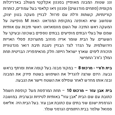
וגג שטוח. המבנה מאופיין בסגנון אקלקטי משולב באדריכלות
מקומית (פתחים מודגשים) וסגנון ניאו קלאסי בעל עמודים, כותרות
קורינתיות, קשתות ודלת עם פרזול. לבניין מעקה בטון יצוק,
שנחשב שיא האופנה בתקופת המנדאט. האות M מופיעה על
המעקה ראש התיבה של השם מונסאראט. ראשי תיבות עם אותיות
שמם של בעלי הבתים מופיעים בבתים נוספים בשכונה ובעיקר על
השערים. על הבית שומר אריה מוזהב מתערוכת פסלי האריות
הירושלמית. על הגדר לצד הבניין ניצבת תיבת דואר מנדטורית
תזכורת לימים שארץ ישראל הייתה חלק מהאימפריה הבריטית תחת
המלך ג'ורג' החמישי.
בית ח'ורי - מרכוס 8
– במקור מבנה בעל קומה אחת ומרתף בראש
גבעה. היזם שרצה להגדיל את השימוש בשטח פירק את המבנה
ובנה אותו מחדש לאחר שפילס את השטח ויישר את הגבעה.
בית אבן עזר – מרכוס 10
– תחת המרפסת מעל קופסת חשמל
כתובת עם שם הבית "אבן עזר" באותיות לטיניות ובערבית. במושבה
הגרמנית ישנם שני בתים עם כתובת אבן עזר. בעל הבית היה אליאס
סמואל שלמד בבית היתומים הגרמני שנלר.