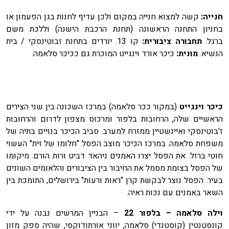
חנייה:
קשה למצוא חנייה במקום ולכן עדיף לחנות בגן הפעמון או
בחניון התחנה הראשונה (תחנת הרכבת הישנה) וללכת משם
ברגל.
תחבורה ציבורית:
קו 13. יורדים בתחנת זבוטינסקי / בית
הנשיא.
מונית:
כיכר אורד וינגייט המוכרת גם ככיכר סלאמה.
כיכר וינגייט
(במקור ככר סלאמה) במרכז השכונה בין שני הצירים
הראשיים שלה, הרחובות בלפור ומרכוס מצפון לדרום והרחובות
ז'בוטינסקי ואיינשטיין ממזרח למערב. סביב הכיכר בנויים בתיה של
משפחת סלאמה. במרכז הכיכר מוצב
הפסל "חלומו של זית" העשוי
חוטי ברזל. את הפסל יצרו האמנים ניהאד דביט ורות הורם. מיקומו
של הפסל בצומת מסמל את החיבור בין הציבורים והלאומים השונים
בעיר. הפסל נוצר לבקשת קרן "ראות ורעות" בירושלים, התומכת בין
השאר באמנים עם נכות ראיה.
וילה סלאמה – בלפור 22
– הבניין המרשים נבנה על ידי
קונסטנטין (קוסטנדי) סלאמה, יווני אורתודוקסי, שהיה ספק מזון