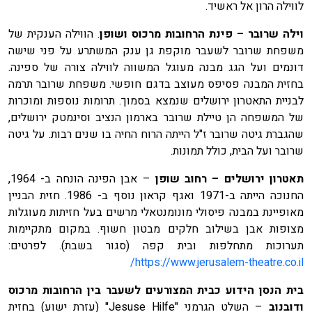
לווילה הרון אל ראשיד.
וילה שרובר – פינת הרחובות מרכוס ושופן
. הווילה הענקית של
משפחת שרובר לשעבר מוקפת גן ענק המשתרע על פני שישה
דונמים ועל הגג מבנה מעוגל המשווה לווילה צורה של ספינה.
בחזית המבנה פסיפס מעוצב בדגם חופשי. משפחת שרובר תרמה
לבניית התאטרון ירושלים שנמצא בסמוך. תרומות נוספות ומוכרות
של המשפחה הן טיילת שרובר בארמון הנציב וסינמטק ירושלים,
שהגברת גיטה שרובר ז"ל הייתה הרוח החיה בו שנים רבות. על גיטה
שרובר ועל הבית, כולל תמונות.
תאטרון ירושלים – רחוב שופן
– אבן הפינה הונחה ב- 1964,
החנוכה הייתה ב-1971 ואגף קראון נוסף ב- 1986. חזית הבניין
מאופיינת במבנה פיסולי מונומנטאלי מרשים בעל חזיתות מעוגלות
מצופות אבן בשילוב חלקים מבטון חשוף. במקום מתקיימות
תערוכות מתחלפות ובית קפה (סגור בשבת). לפרטים:
https://www.jerusalem-theatre.co.il/
בית הנסן הידוע כבית המצורעים לשעבר בין הרחובות מרכוס
ודובנוב
– השלט הגרמני "Jesuse Hilfe" (עזרת ישוע) בחזית