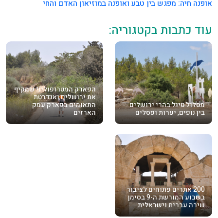
אופנה חיה: מפגש בין טבע ואופנה במוזיאון האדם והחי
עוד כתבות בקטגוריה:
הפארק המטרופוליני שמקיף
את ירושלים ואנדרטת
מסלול טיול בהרי ירושלים
התאומים בפארק עמק
בין נופים, יערות ופסלים
הארזים
200 אתרים פתוחים לציבור
בשבוע המורשת ה-9 בסימן
שירה עברית וישראלית