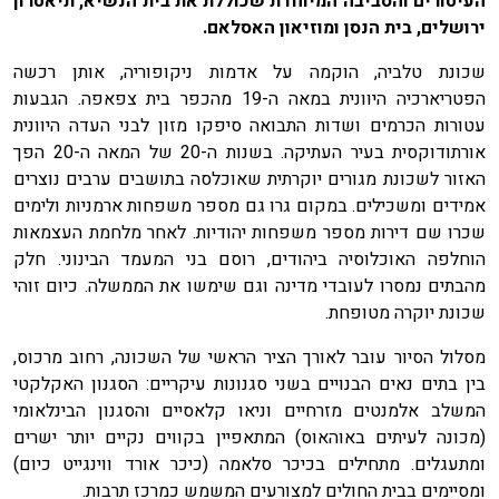
העיטורים והסביבה המיוחדת שכוללת את בית הנשיא, תיאטרון
ירושלים, בית הנסן ומוזיאון האסלאם.
שכונת טלביה, הוקמה על אדמות ניקופוריה, אותן רכשה
הפטריארכיה היוונית במאה ה-19 מהכפר בית צפאפה. הגבעות
עטורות הכרמים ושדות התבואה סיפקו מזון לבני העדה היוונית
אורתודוקסית בעיר העתיקה. בשנות ה-20 של המאה ה-20 הפך
האזור לשכונת מגורים יוקרתית שאוכלסה בתושבים ערבים נוצרים
אמידים ומשכילים. במקום גרו גם מספר משפחות ארמניות ולימים
שכרו שם דירות מספר משפחות יהודיות. לאחר מלחמת העצמאות
הוחלפה האוכלוסיה ביהודים, רוסם בני המעמד הבינוני. חלק
מהבתים נמסרו לעובדי מדינה וגם שימשו את הממשלה. כיום זוהי
שכונת יוקרה מטופחת.
מסלול הסיור עובר לאורך הציר הראשי של השכונה, רחוב מרכוס,
בין בתים נאים הבנויים בשני סגנונות עיקריים: הסגנון האקלקטי
המשלב אלמנטים מזרחיים וניאו קלאסיים והסגנון הבינלאומי
(מכונה לעיתים באוהאוס) המתאפיין בקווים נקיים יותר ישרים
ומתעגלים. מתחילים בכיכר סלאמה (כיכר אורד ווינגייט כיום)
ומסיימים בבית החולים למצורעים המשמש כמרכז תרבות.