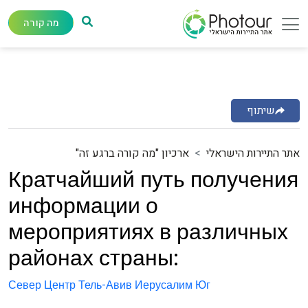
מה קורה
שיתוף
אתר התיירות הישראלי
ארכיון "מה קורה ברגע זה"
Кратчайший путь получения
информации о
мероприятиях в различных
районах страны:
Север
Центр
Тель-Авив
Иерусалим
Юг