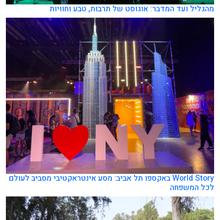
מהגליל ועד המדבר: אוגוסט של תרבות, טבע וחוויות
World Story באקספו תל אביב: מסע אינטראקטיבי מסביב לעולם
לכל המשפחה