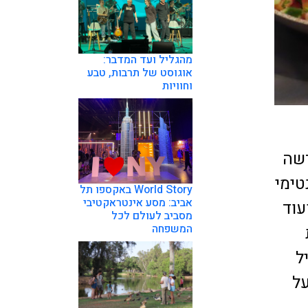
מהגליל ועד המדבר:
אוגוסט של תרבות, טבע
וחוויות
דשה
טימי
World Story באקספו תל
אביב: מסע אינטראקטיבי
עוד
מסביב לעולם לכל
המשפחה
ל
על