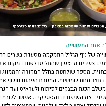
, מטבלים ופיתות שנאפות בטאבון צילום: רונית סבירסקי
ב אזור התעשייה
ייה של נוף הגליל התמקמה מסעדת בשרים ח
מים צעירים מהצפון שהחליטו לפתוח מקום אינ
חזית. מספר שולחנות בחלל המקורה והממוזג ו
 בחצר תחת שמשיות. המטבח הפתוח חושף את
משלב הכנת הבצקים לפיתות ולעראיס ועד הגרי
כינים את השיפודים והסטייקים. אפשר לשבת 
 והגריל ואפשר לצד שולחנות שמתאימים לזוג,