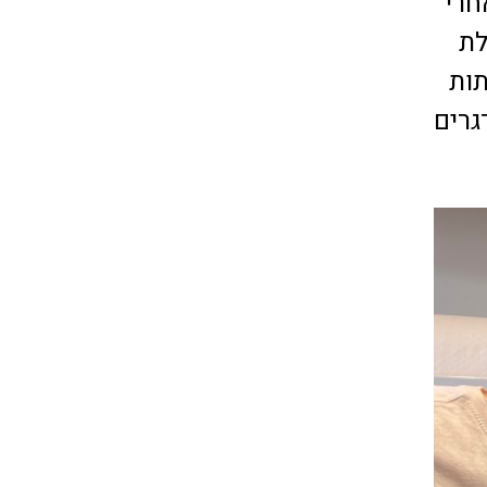
חרי
לת
תות
גרים