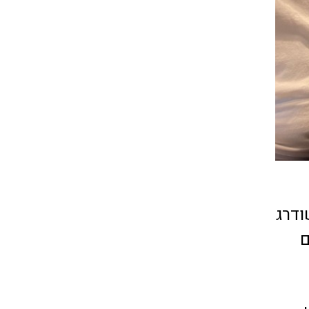
ודרג
ם