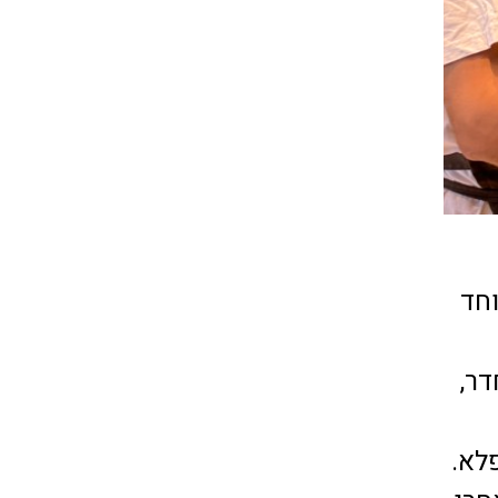
חד
ר,
לא.