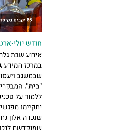
85 יקבים בקיסריה צילום: רונית סבירסקי
חודש יולי-ארט
אירוע שבת גלרי
במרכז המידע
A
שבמשגב ויעסוק
"בית".
המבקרים 
ללמוד על טכניק
יתקיימו מפגשים
שנכדה אלון נח
שמוקדשת לנכד.