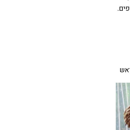
ים.
ראש