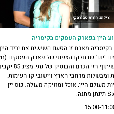
צילום: רונית סבירסקי
קיסריה מארח זו הפעם השישית את יריד היין
ם 'יונו' שבחלקו הצפוני של פארק העסקים (ח
18). האירוע, בשיתוף רזי הכרם והבוטיק של נתי, מצי
ת ומבשלות מרחבי הארץ ויישובי קו העימות,
ת מעולם היין, אוכל ומוזיקה מעולה. כוס יין