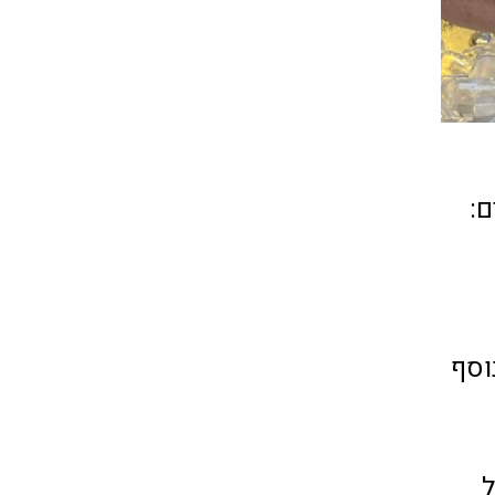
ם:
וסף
ל