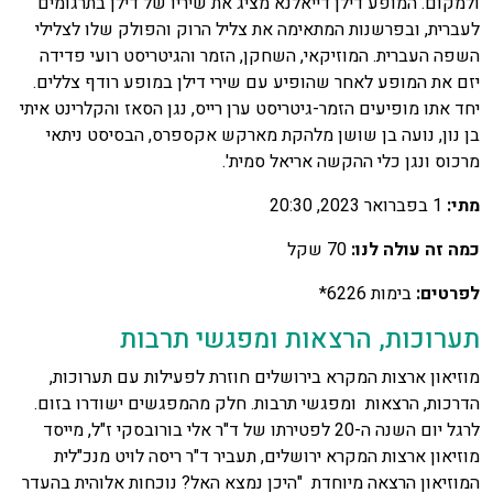
ולמקום. המופע דילן דייאלנא מציג את שיריו של דילן בתרגומים
לעברית, ובפרשנות המתאימה את צליל הרוק והפולק שלו לצלילי
השפה העברית. המוזיקאי, השחקן, הזמר והגיטריסט רועי פדידה
יזם את המופע לאחר שהופיע עם שירי דילן במופע רודף צללים.
יחד אתו מופיעים הזמר-גיטריסט ערן רייס, נגן הסאז והקלרינט איתי
בן נון, נועה בן שושן מלהקת מארקש אקספרס, הבסיסט ניתאי
מרכוס ונגן כלי ההקשה אריאל סמית'.
מתי:
1 בפברואר 2023, 20:30
כמה זה עולה לנו:
70 שקל
לפרטים:
בימות 6226*
תערוכות, הרצאות ומפגשי תרבות
מוזיאון ארצות המקרא בירושלים חוזרת לפעילות עם תערוכות,
הדרכות, הרצאות ומפגשי תרבות. חלק מהמפגשים ישודרו בזום.
לרגל יום השנה ה-20 לפטירתו של ד"ר אלי בורובסקי ז"ל, מייסד
מוזיאון ארצות המקרא ירושלים, תעביר ד"ר ריסה לויט מנכ"לית
המוזיאון הרצאה מיוחדת "היכן נמצא האל? נוכחות אלוהית בהעדר