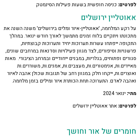
לפרטים:
כניסה חופשית בשעות פעילות הסינמטק
אאוטליין ירושלים
על רקע המלחמה, 'אאוטליין-איור ומלים בירושלים' משנה השנה את
מתכונתו ויתקיים בלוח זמנים מתמשך לאורך חודש ינואר. במהלך
התקופה ייפתחו עשרות תערוכות יחיד ותערוכות קבוצתיות,
פרשנויות וסיפורים, לצד מגוון פעילויות וסדנאות במרחבים שונים,
סגורים ופתוחים, בגלריות, במבנים ייחודיים ובמרחב הציבורי. מאות
מאיירים.ות, אנימטורים.ות, מעצבים.ות, אמנים.ות, משוררים.ות
ואוצרים.ות, ייקחו חלק במגוון רחב של תגובות שכולן אהבה לאיור
ואהבה לאדם. התערוכה תחת הכותרת איור ומילים בזמן מלחמה.
מתי:
ינואר 2024
לפרטים:
אתר אאוטליין ירושלים
חומרים של אור וחושך