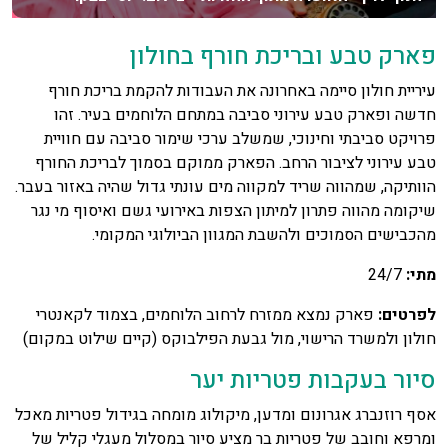
פארק טבע ובריכת חורף בחולון
עיריית חולון סיימה באחרונה את העבודות להקמת בריכת חורף
חדשה ופארק טבע עירוני סביבה במתחם הלוחמים בעיר. זהו
פרויקט סביבתי וחינוכי, שמשלב ערכי שימור סביבה עם חוויית
טבע עירוני לציבור הרחב. הפארק ממוקם בסמוך לבריכת החורף
הוותיקה, שמהווה שריד למקווה מים עונתי גדול שהיה באזור בעבר.
שיקומה מהווה פתרון למיתון הצפות באירועי גשם ואיסוף מי נגר
מהכבישים הסמוכים ולהשבת המגוון הביולוגי המקומי.
מתי:
24/7
לפרטים:
פארק נמצא ממזרח לרחוב הלוחמים, בצמוד לקאנטרי
חולון ולמשרד הרישוי, מול גבעת הפילבוקס (קיים שילוט במקום)
סיור בעקבות פטריות יער
אסף רוזנברג אגרונום ומדען, מיקולוג מומחה בגידול פטריות מאכל
ומרפא וחובב של פטריות בר מציע סיור במסלול מעגלי קליל של