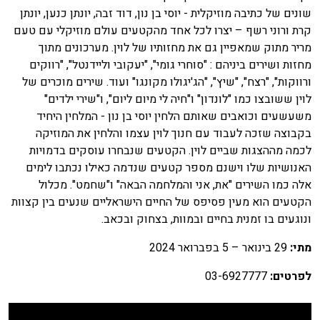
שונים של כתיבה מוזיקלית - יוסי בן נון, דוד זבה, יונתן כנען, יונתן
קרת ורוני רשף – יצרו לכל אחד מהקטעים עולם מוזיקלי עם טעם
מריר מתוק שמאפיין גם את מחזותיו של לוין. מערכונים מתוך
מחזות ושירים ביניהם : "סוחרי גומי", "יעקובי וליידנטל", "רווקים
ורווקות", "רצח", "שיץ", "הג'יגולו מקונגו" ועוד. שירים מוכרים של
לוין ששובצו כמו "לונדון" ו"חיה לי מיום ליום", ו"שירי ילדים"
משעשעים וכואבים שאותם הלחין יוסי בן נון - המלחין היחיד
בקבוצה שזכה לעבוד עם חנוך לוין עצמו והלחין את המוזיקה
לכמה מההצגות שביים לוין. הקטעים שנבחרו עוסקים בדמויות
האנושיות שלו וישנם מספר קטעים שנדמה כאילו נכתבו לימים
אלה כמו השירים "את, אני והמלחמה הבאה" ו"שחמט". מכלול
הקטעים הוא מעין פסיפס של החיים הישראליים שנעים בין קצוות
ונוגעים בו זמנית בחיים ובמוות, בצחוק ובכאב.
מתי:
29 בינואר – 5 בפברואר 2024
לפרטים:
03-6927777