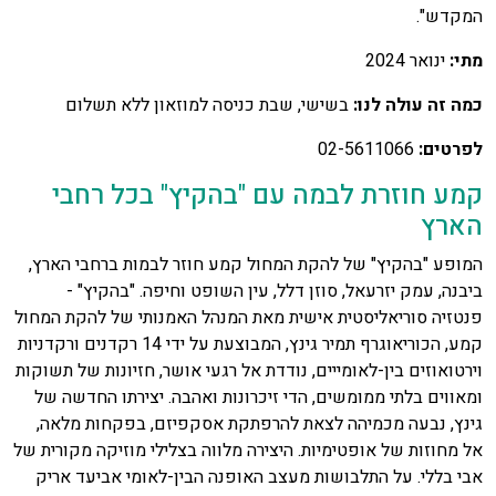
המקדש".
מתי:
ינואר 2024
כמה זה עולה לנו:
בשישי, שבת כניסה למוזאון ללא תשלום
לפרטים:
02-5611066
קמע חוזרת לבמה עם "בהקיץ" בכל רחבי
הארץ
המופע "בהקיץ" של להקת המחול קמע חוזר לבמות ברחבי הארץ,
ביבנה, עמק יזרעאל, סוזן דלל, עין השופט וחיפה. "בהקיץ" -
פנטזיה סוריאליסטית אישית מאת המנהל האמנותי של להקת המחול
קמע, הכוריאוגרף תמיר גינץ, המבוצעת על ידי 14 רקדנים ורקדניות
וירטואוזים בין-לאומייים, נודדת אל רגעי אושר, חזיונות של תשוקות
ומאווים בלתי ממומשים, הדי זיכרונות ואהבה. יצירתו החדשה של
גינץ, נבעה מכמיהה לצאת להרפתקת אסקפיזם, בפקחות מלאה,
אל מחוזות של אופטימיות. היצירה מלווה בצלילי מוזיקה מקורית של
אבי בללי. על התלבושות מעצב האופנה הבין-לאומי אביעד אריק