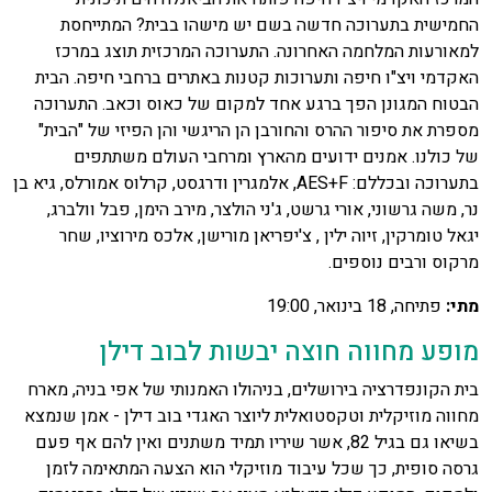
החמישית בתערוכה חדשה בשם יש מישהו בבית? המתייחסת
למאורעות המלחמה האחרונה. התערוכה המרכזית תוצג במרכז
האקדמי ויצ"ו חיפה ותערוכות קטנות באתרים ברחבי חיפה. הבית
הבטוח המגונן הפך ברגע אחד למקום של כאוס וכאב. התערוכה
מספרת את סיפור ההרס והחורבן הן הריגשי והן הפיזי של "הבית"
של כולנו. אמנים ידועים מהארץ ומרחבי העולם משתתפים
בתערוכה ובכללם: AES+F, אלמגרין ודרגסט, קרלוס אמורלס, גיא בן
נר, משה גרשוני, אורי גרשט, ג'ני הולצר, מירב הימן, פבל וולברג,
יגאל טומרקין, זיוה ילין , צ'יפריאן מורישן, אלכס מירוציו, שחר
מרקוס ורבים נוספים.
מתי:
פתיחה, 18 בינואר, 19:00
מופע מחווה חוצה יבשות לבוב דילן
בית הקונפדרציה בירושלים, בניהולו האמנותי של אפי בניה, מארח
מחווה מוזיקלית וטקסטואלית ליוצר האגדי בוב דילן - אמן שנמצא
בשיאו גם בגיל 82, אשר שיריו תמיד משתנים ואין להם אף פעם
גרסה סופית, כך שכל עיבוד מוזיקלי הוא הצעה המתאימה לזמן