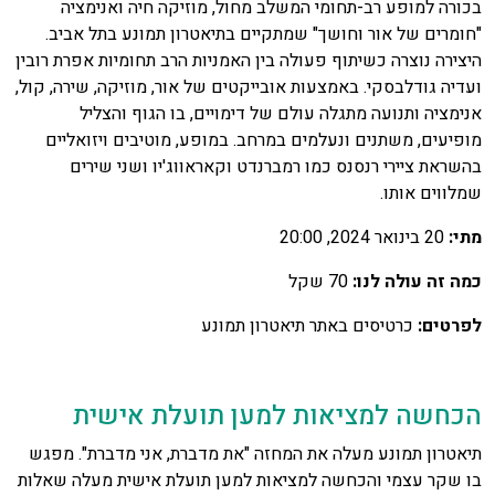
בכורה למופע רב-תחומי המשלב מחול, מוזיקה חיה ואנימציה
"חומרים של אור וחושך" שמתקיים בתיאטרון תמונע בתל אביב.
היצירה נוצרה כשיתוף פעולה בין האמניות הרב תחומיות אפרת רובין
ועדיה גודלבסקי. באמצעות אובייקטים של אור, מוזיקה, שירה, קול,
אנימציה ותנועה מתגלה עולם של דימויים, בו הגוף והצליל
מופיעים, משתנים ונעלמים במרחב. במופע, מוטיבים ויזואליים
בהשראת ציירי רנסנס כמו רמברנדט וקאראווג'יו ושני שירים
שמלווים אותו.
מתי:
20 בינואר 2024, 20:00
כמה זה עולה לנו:
70 שקל
לפרטים:
כרטיסים באתר תיאטרון תמונע
הכחשה למציאות למען תועלת אישית
תיאטרון תמונע מעלה את המחזה "את מדברת, אני מדברת". מפגש
בו שקר עצמי והכחשה למציאות למען תועלת אישית מעלה שאלות