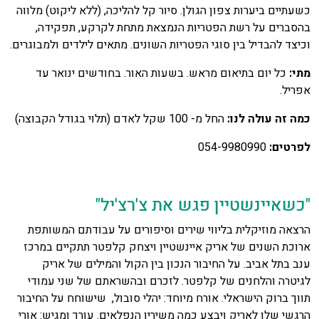
כשעתיים ביערות צפון הגולן. סיור קל להליכה, (ללא ליקוט) מלווה
בהסברים על רשת הפטריות הנמצאת מתחת לקרקע, תפקידה,
וכיצד להבדיל בין סוגי הפטריות השונים. מתאים לילדים ולמבוגרים.
מתי:
כל יום בתיאום מראש. בשעות האור. בחודשים ינואר עד
אפריל.
כמה זה עולה לנו:
החל מ- 100 שקל לאדם (תלוי בגודל הקבוצה)
לפרטים:
054-9980990
"כשאיינשטיין פגש את צ'רצ'יל"
הרצאה מוזיקלית בליווי שירים וסיפורים על עבודתם המשותפת
ארוכת השנים של אריק איינשטיין ויצחק קלפטר תתקיים במרכז
ענב בתל אביב. על החיבור הנכון בין הקול והמילים של אריק
לגיטרה והלחנים של קלפטר. לזכרם ובהשראתם של שני עמודי
תווך ברוק הישראלי. אורח מיוחד: יהלי סובול, שישוחח על החיבור
הרגשי שלו לאריק ויבצע כמה משיריו הנפלאים. עורך ומגיש: אורי