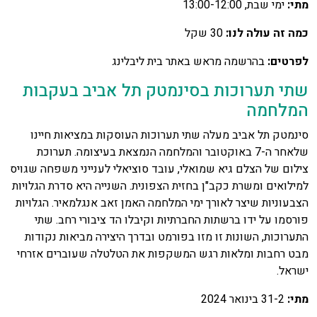
מתי:
ימי שבת, 13:00-12:00
כמה זה עולה לנו:
30 שקל
לפרטים:
בהרשמה מראש באתר בית ליבלינג
שתי תערוכות בסינמטק תל אביב בעקבות
המלחמה
סינמטק תל אביב מעלה שתי תערוכות העוסקות במציאות חיינו
שלאחר ה-7 באוקטובר והמלחמה הנמצאת בעיצומה. תערוכת
צילום של הצלם גיא שמואלי, עובד סוציאלי לענייני משפחה שגויס
למילואים ומשרת כקב"ן בחזית הצפונית. השנייה היא סדרת הגלויות
הצבעוניות שיצר לאורך ימי המלחמה האמן זאב אנגלמאיר. הגלויות
פורסמו על ידו ברשתות החברתיות וקיבלו הד ציבורי רחב. שתי
התערוכות, השונות זו מזו בפורמט ובדרך היצירה מביאות נקודות
מבט רחבות ומלאות רגש המשקפות את הטלטלה שעוברים אזרחי
ישראל.
מתי:
31-2 בינואר 2024