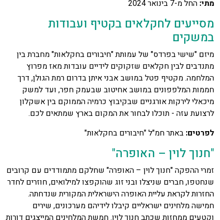
מתי:
החל מ-7 בינואר 2024
מסייעים לחקלאים בקטיף ועבודות
במשקים
מיזם "שישי בפרדס" של עמותת "חיבורים בחקלאות" מחברת בין
מתנדבים לבין חקלאים שזקוקים לידיים עובדות מאז מפרוץ
המלחמה. מקטיף פטל במושב אבני איתן בדרום רמת הגולן, דרך
חממות המלפפונים במושב אחיטוב שבעמק חפר, ועד למשק
מיכאלי לירקות אורגניים שבקיבוץ כרמיה הממוקם בין אשקלון
לרצועת עזה - תוכלו לבחור את המקום בארץ שמתאים לכם.
לפרטים:
באתר חמ"ל "חיבורים בחקלאות"
"חנוך לוין – האופרה"
זמרי ההפקה "חנוך לוין – האופרה" שחלקם מתמודדים עם קרובים
שנחטפו, חברים שניצלו ובני זוג שהוקפצו למילואים, חוזרים לחדר
החזרות לקראת עליית האופרה הישראלית המקורית שנדחתה.
חמישה מלחינים ישראליים קיבלו לידיהם מערכונים, שירים
וקטעים ממחזות שכתב חנוך לוין. חמשת המלחינים המייצגים דורות