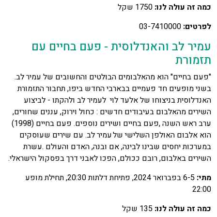
כמה זה עולה לנו:
1750 שקל
לפרטים:
03-7410000
עמיר לב והאנדלוסית - פעם בחיים עם
תזמורת
"פעם בחיים" הוא מהאלבומים הבולטים והחשובים של עמיר לב.
בשני מופעים חד פעמיים בבארבי החדש ביפו, תחבור התזמורת
האנדלוסית בניצוחו של אלעד לוי לעמיר לב ולהקתו - לביצוע
השירים מהאלבום בעיבודים חדשים : כחול וירוק, עננים שחורים,
ערב ראש השנה ,פעם בחיים ושירים נוספים. פעם בחיים (1998)
הוא אלבום האולפן השלישי של עמיר לב. עם שירים שעוסקים
במערכות יחסים שבינו לבינה, אם ובנה, האדם והעולם .עשרת
השירים באלבום, רובם ככולם, הפכו לאבני דרך בפסקול הישראלי.
מתי:
6-5 בפברואר 2024, פתיחת דלתות 20:30, תחילת מופע
22:00
כמה זה עולה לנו:
135 שקל