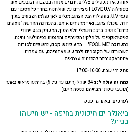
אורות, איך מכפילים צללים, יוצרים מנורה בבקבוק וצובעים אש.
בפעילות I LOVE U.V מציירים על שולחנות בחדר פלורסנטי עם
פנסי U.V. בפעילות הגל הצהוב מגלים לאן נעלמו הצבעים בתוך
חדר, שכולו צהוב, ואיך מחזירים אותם. בתערוכה החדשה "נוסעים
בזרם" צופים ברכב חשמלי תלוי הפוך, המעניק מבט ייחודי
ואינטראקטיבי על חלקיו הפנימיים והתנסות בסימולטור נהיגה.
בתערוכה "FOOL ME" – מדע פוגש קסם, נחשפים לסודות
השמורים של הקוסמים ולמדע שמאחוריהם, עם עמדות
אינטראקטיביות להתנסות עצמאית.
מתי:
ימי שבת, 17:00-10:00
כמה זה עולה לנו:
84 שקל (חינם עד גיל 5) בהזמנה מראש באתר
(תושבי שפונו מבתיהם כניסה חינם)
לפרטים:
באתר מדעטק
ביאנלה ים תיכונית בחיפה - יש מישהו
בבית?
המרכז האקדמי ויצ"ו חיפה פותח את הביאנלה הים תיכונית