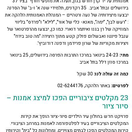
אמנותית על יד קרן חורש בגון, תעלה את מופעי חורף "בציר 37"
בירושלים ובתל אביב. 35 רקדנים, תלמידי שנה א' ו-ב' של הסדנה
יבצעו מיצירותיה של נעה ורטהיים – המנהלת האמנותית הלהקה את
: "רעש לבן", "ימה", מאנא- כלי של אור", "לילא" ו"פרדס" בליווי
המוזיקה של רן בגנו ואיתמר דוארי. כמו כן, יבצעו מהרפרטואר של
ענבל פינטו ואבשלום פולק קטע מתוך היצירה "מה טוב בירח"
ויצירות מקוריות של שרון פרידמן ודפנה דודוביץ'.
מתי:
24-23 בינואר במרכז התרבות הפרסה בירושלים, 25 בינואר
במרכז סוזן דלל בתל אביב
כמה זה עולה לנו:
30 שקל
לפרטים:
באתר הלהקה, 02-6244176
23 מקלטים ציבוריים הפכו למיצג אמנות –
סיור ציור
פרויקט חדש בחולון עיר הילדים סיור-ציור הופך את קירות
המקלטים הציבוריים בעיר לפלטפורמה לאמנות במרחב הציבורי.
קירות המקלטים הפכו לבתים מצוירים, ומחלונות כל "בית" וקירותיו