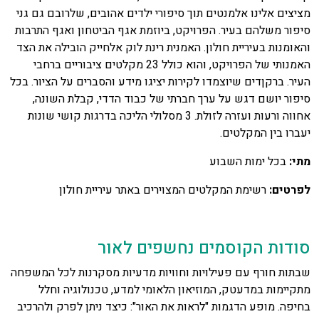
מציצים אלינו אלמנטים תוך סיפורי ילדים אהובים, שלרובם גם גני
סיפור משלהם בעיר. הפרויקט, ביוזמת אגף הביטחון ואגף התרבות
והאומנות בעיריית חולון. האמנית רינת לוק אלחייק הובילה את הצד
האמנותי של הפרויקט, והוא כולל 23 מקלטים ציבוריים ברחבי
העיר. ברקןדים שיוצמדו לקירות יציגו מידע והסברים על הציור. בכל
סיפור יושם דגש על ערך חברתי של כבוד הדדי, קבלת השונה,
אחווה ורעות ועזרה לזולת. 3 מסלולי הליכה בדרגות קושי שונות
יעברו בין המקלטים.
מתי:
בכל ימות השבוע
לפרטים:
רשימת המקלטים המצוירים באתר עיריית חולון
סודות הקוסמים נחשפים לאור
שבתות חורף עם פעילויות וחוויות מדעיות מסקרנות לכל המשפחה
מתקיימות במדעטק, המוזיאון הלאומי למדע, טכנולוגיה וחלל
בחיפה. מופע הדגמות "לראות את האור": כיצד ניתן לפרק ולהרכיב