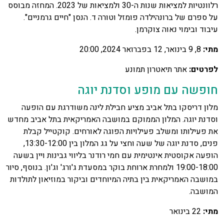
רלוונטיות למציאות שנות ה-30 ולמציאות של 2023. המחזה מבוסס
על ספרם של ברונהילדה פומזל וטורה ד. הנסן "חיים גרמניים".
עיבוד ובימוי נאוה צוקרמן.
מתי:
8, 9 בינואר, 12 בפברואר 2024, 20:00
לפרטים:
אתר תיאטרון תמונע
חופשה עם מופע וסדנת יוגה
מלון דריסקו בתל אביב מציע חבילת לינה משודרגת עם הופעה
וסדנת יוגה. המלון הממוקם במושבה האמריקאית בתל אביב מחדש
את פעילותו ומשלב פעילויות הפוגה לאורחים. קוקטייל קבלת
פנים, סדנת יוגה של שעה וחצי על גג המלון בין 13:30-12:00,
הופעה אקוסטית אינטימית עם חמי רודנר בליווי גבינות ויין בשעה
19:00-18:00 ולמחרת ארוחת בוקר במסעדת ג'ורג' וג'ון. בנוסף, סיור
במושבה האמריקאית בין בתיה המיוחדים וביקור במוזיאון לתולדות
המושבה.
מתי:
22 בינואר