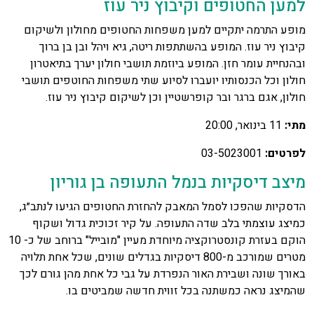
למען החטופים וקיבוץ ניר עוז
מופע התרמה יתקיים למען משפחות החטופים מחולון ולשיקום
קיבוץ ניר עוז. המופע בהשתתפות ריטה, גיא ויהל ובן בן ברוך
ובהנחיית עומר חזן. המופע ביוזמת תושבי חולון יערך בתיאטרון
חולון וכל הכנסותיו יועברו לסיוע שתי משפחות החוטפים תושבי
חולון, אגם ברגר ובר קופרשטיין וכן לשיקום קיבוץ ניר עוז.
מתי:
11 בינואר, 20:00
לפרטים:
03-5023001
מיצב דיסקיות בנמל התעופה בן גוריון
הדסקיות שהפכו לסמל המאבק להחזרת החטופים הגיעו לנתב״ג,
כמיצג עוצמתי בלב שדה התעופה. על קיר זכוכית גדול ושקוף
הוקם בעזרת קונסטרוקציה מיוחדת מעיין "מובייל" ברוחב של כ- 10
מטרים שמורכב מ-800 דיסקיות בגדלים שונים, שכל אחת תלויה
באורך שונה ושבירת האור הנפרדת על גבי כל אחת מהן גורם לכך
שהמיצג נראה כמשתנה בכל זווית חדשה שמביטים בו.