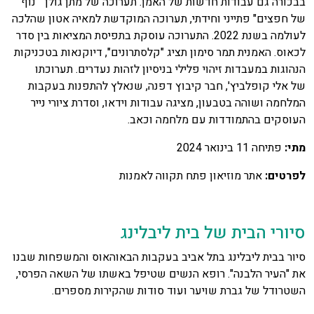
בבכורה גם עבודות חדשות של האמן. תערוכה של מתן גולן "נוף
של חפצים" פתייני וחידתי, תערוכה המוקדשת למאיה אטון שהלכה
לעולמה בשנת 2022. התערוכה עוסקת בתפיסת המציאות בין סדר
לכאוס. האמנית תמר סימון תציג "קלסתרונים", דיוקנאות בטכניקות
הנהוגות במעבדות זיהוי פלילי בניסיון לזהות נעדרים. תערוכתו
של אלי קופלביץ', חבר קיבוץ דפנה, שנאלץ להתפנות בעקבות
המלחמה ושוהה בטבעון, מציגה עבודות וידאו, וסדרת ציורי נייר
העוסקים בהתמודדות עם מלחמה וכאב.
מתי:
פתיחה 11 בינואר 2024
לפרטים:
אתר מוזיאון פתח תקווה לאמנות
סיורי הבית של בית ליבלינג
סיור בבית ליבלינג בתל אביב בעקבות הבאוהאוס והמשפחות שבנו
את "העיר הלבנה". רופא הנשים שטיפל באשתו של השאה הפרסי,
השטרודל של גברת שויער ועוד סודות שהקירות מספרים.