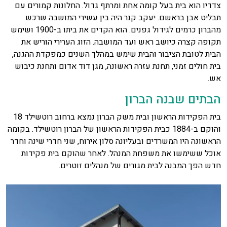
צדדיו הוא בית בעל קומה אחת ומרתף גדול. החלונות קמורים עם
תבליט אבן בראשם. יעקב קנר היה בין עשירי המושבה שרכש
מהברון כרמים לגידול גפנים. הוא הקדים את ביתו ב-1900 ושימש
תקופה קצרה כיושב ראש ועד המושבה. הזוג הערירי הוריש את
הבית לטובת הציבור והבית שימש במהלך השנים כמפקדת ההגנה,
בית חולים זמני, תחנת עזרה ראשונה, מגן דוד אדום ותחנת כיבוש
אש.
הבתים שבנה הברון
בית הפקידות הראשון ובית משק הברון נמצא ברחוב רוטשילד 18
והוקם ב-1884 כבית הפקידות הראשון של הברון רוטשילד. בקומה
הראשונה היו המשרדים ובעליונה סלון אירוח, שני חדרי שינה וחדר
אוכל ששימשו את משפחת המנהל. לאחר שהוקם בית פקידות
חדש הפך המבנה לבית מגורים של מנהלים זוטרים.