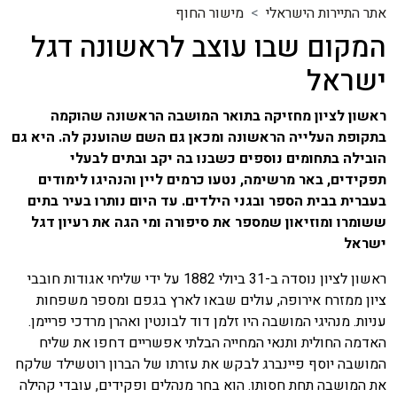
אתר התיירות הישראלי
מישור החוף
המקום שבו עוצב לראשונה דגל
ישראל
ראשון לציון מחזיקה בתואר המושבה הראשונה שהוקמה
בתקופת העלייה הראשונה ומכאן גם השם שהוענק לה. היא גם
הובילה בתחומים נוספים כשבנו בה יקב ובתים לבעלי
תפקידים, באר מרשימה, נטעו כרמים ליין והנהיגו לימודים
בעברית בבית הספר ובגני הילדים. עד היום נותרו בעיר בתים
ששומרו ומוזיאון שמספר את סיפורה ומי הגה את רעיון דגל
ישראל
ראשון לציון נוסדה ב-31 ביולי 1882 על ידי שליחי אגודות חובבי
ציון ממזרח אירופה, עולים שבאו לארץ בגפם ומספר משפחות
עניות. מנהיגי המושבה היו זלמן דוד לבונטין ואהרן מרדכי פריימן.
האדמה החולית ותנאי המחייה הבלתי אפשריים דחפו את שליח
המושבה יוסף פיינברג לבקש את עזרתו של הברון רוטשילד שלקח
את המושבה תחת חסותו. הוא בחר מנהלים ופקידים, עובדי קהילה