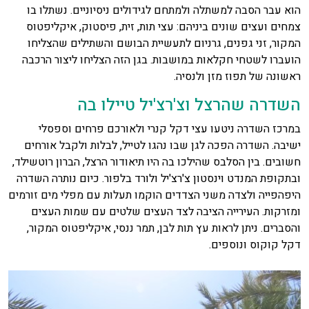
הוא עבר הסבה למשתלה ולמתחם לגידולים ניסיוניים. נשתלו בו
צמחים ועצים שונים ביניהם: עצי תות, זית, פיסטוק, איקליפטוס
המקור, זני גפנים, גרניום לתעשיית הבושם והשתילים שהצליחו
הועברו לשטחי חקלאות במושבות. בגן הזה הצליחו ליצור הרכבה
ראשונה של תפוז מזן ולנסיה.
השדרה שהרצל וצ'רצ'יל טיילו בה
במרכז השדרה ניטעו עצי דקל קנרי ולאורכם פרחים וספסלי
ישיבה. השדרה הפכה לגן שבו נהגו לטייל, לבלות ולקבל אורחים
חשובים. בין הסלבס שהילכו בה היו תיאודור הרצל, הברון רוטשילד,
ובתקופת המנדט וינסטון צ'רצ'יל ולורד בלפור. כיום נותרה השדרה
היפהפייה ולצדה משני הצדדים הוקמו תעלות עם מפלי מים זורמים
ומזרקות. העירייה הציבה לצד העצים שלטים עם שמות העצים
והסברים. ניתן לראות עץ תות לבן, תמר ננסי, איקליפטוס המקור,
דקל קוקוס ונוספים.