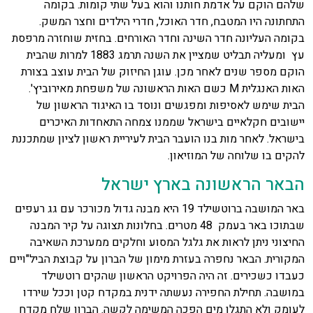
שלהם הוקם על אדמת חותנו והוא בעל שתי קומות. בקומה
התחתונה היו המטבח, חדר האוכל, חדרי הילדים וחצר המשק.
בקומה העליונה חדר השינה וחדר האורחים. בחזית שוחזרה מרפסת
עץ ומעליה תבליט שמציין את השנה תרמג 1883 למרות שהבית
הוקם מספר שנים לאחר מכן. עוגן החיזוק של הבית עוצב בצורת
האות האנגלית M כשם האות הראשונה של משפחת מאירוביץ'.
הבית שימש לאסיפות ומפגשים ונוסד בו האיגוד הראשון של
יישובים חקלאיים בישראל שממנו צמחה התאחדות האיכרים
בישראל. לאחר מות בנו הועבר הבית לעיריית ראשון לציון שמתכננת
להקים בו שלוחה של המוזיאון.
הבאר הראשונה בארץ ישראל
באר המושבה ברוטשילד 19 היא מבנה גדול מכורכר עם גג רעפים
שבתוכו באר בעמק 48 מטרים. בחלונות תצוגה על קיר המבנה
החיצוני ניתן לראות את גלגל המסוע וחלקים ממערכת השאיבה
המקורית. הבאר נחפרה בעזרת מימון של הברון על קבוצת הביל"ויים
כעבדו כשכירים. זה היה הפרויקט הראשון שהקים רוטשילד
במושבה. תחילת החפירה נעשתה ידנית במקדח קטן וככל שירדו
לעומק ולא התגלו מים הפכה המשימה לקשה. הברון שלח מקדח