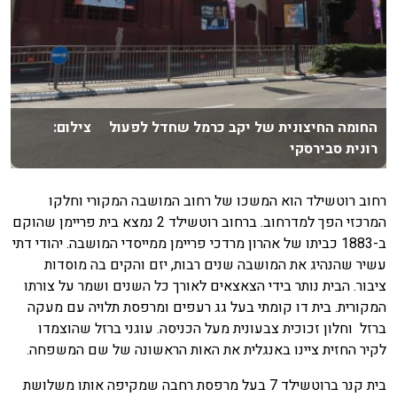
החומה החיצונית של יקב כרמל שחדל לפעול צילום:
רונית סבירסקי
רחוב רוטשילד הוא המשכו של רחוב המושבה המקורי וחלקו
המרכזי הפך למדרחוב. ברחוב רוטשילד 2 נמצא בית פריימן שהוקם
ב-1883 כביתו של אהרון מרדכי פריימן ממייסדי המושבה. יהודי דתי
עשיר שהנהיג את המושבה שנים רבות, יזם והקים בה מוסדות
ציבור. הבית נותר בידי הצאצאים לאורך כל השנים ושמר על צורתו
המקורית. בית דו קומתי בעל גג רעפים ומרפסת תלויה עם מעקה
ברזל וחלון זכוכית צבעונית מעל הכניסה. עוגני ברזל שהוצמדו
לקיר החזית ציינו באנגלית את האות הראשונה של שם המשפחה.
בית קנר ברוטשילד 7 בעל מרפסת רחבה שמקיפה אותו משלושת