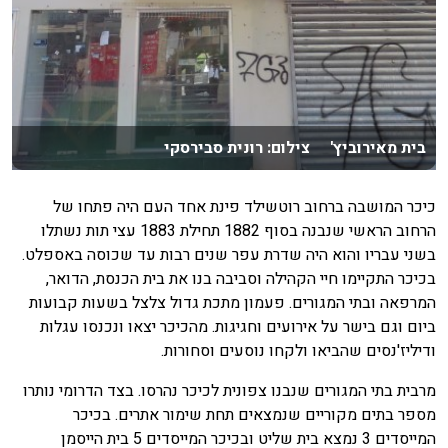
בית מאירוביץ' צילום: רונית סבירסקי
כיכר המושבה ברחוב רוטשילד פינת אחד העם היה פתחו של
הרחוב הראשי שנבנה בסוף 1882 תחילת 1883 עצי תות נשתלו
בשני עבריו והוא היה שדרת עפר שנים רבות עד שכוסה באספלט.
בכיכר התקיימו חיי הקהילה וסביבה בנו את בית הכנסת, הדואר,
המרפאה ובתי המגורים. פעמון מתכת גדול צלצל בשעות קבועות
ביום וגם בישר על אירועים וחגיגות. מהכיכר יצאו ונכנסו עגלות
ודיליז'נסים שהביאו ולקחו נוסעים וסחורות.
מרבית בתי המגורים שנבנו צפונית לכיכר נהרסו. בצד הדרומי נותרו
מספר בתים מקוריים שנמצאים תחת שימור אתרים. בכיכר
המייסדים 3 נמצא בית שליט ובכיכר המייסדים 5 בית הייסמן