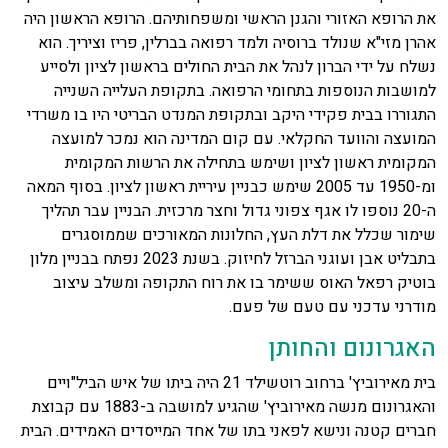
את הרופא האזורי והגנן הראשי ומשפחותיהם. הרופא הראשון היה
אהרן מזי"א שנולד ברוסיה ולמד רפואה בברלין, פריז וציריך. הוא
נשלח על ידי הברון לנהל את הבית החולים בראשון לציון ולסייע
למושבות הנוספות בתחומי הרפואה. בתקופת העלייה השנייה
התגוררו בבית פקידי היקב ובתקופת המנדט הבריטי היו בו משרדי
המועצה והוועד החקלאי. עם קום המדינה הוא נמכר למועצה
המקומית ראשון לציון ושימש בתחילה את הרשות המקומית
ומ-1950 עד 2005 שימש כבניין עיריית ראשון לציון. בסוף המאה
ה-20 נוספו לו אגף צפוני גדול וחצר מרכזית. הבניין עבר תהליך
שימור שכלל את דלת העץ, החלונות המאורכים שממוסגרים
בתבליט אבן ועוגני הברזל לחיזוק. בשנת 2023 נפתח בבניין מלון
בוטיק רפאל האוס ששימר בו את רוח התקופה ומשלב עיצוב
מודרני עדכני עם טעם של פעם.
האגרונום והחותן
בית מאירוביץ' ברחוב רוטשילד 21 היה ביתו של איש הביל"ויים
והאגרונום מנשה מאירוביץ' שהגיע למושבה ב-1883 עם קבוצת
חברים קטנה ונישא לפאני בתו של אחד המייסדים האמידים. הבית