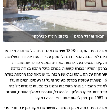
הבאר ומגדל המים צילום: רונית סבירסקי
מגדל המים הוקם ב-1898 שימש כמאגר מים שלישי והוא ניצב עד
היום לצד מבנה הבאר. המגדל תוכנן על ידי האדריכל ורון בשלושה
חלקים. הבסיס בעל ארבעה עמודים מאבני כורכר שמתחברות
בחלקו העליון בצורת קשתות. במרכז מיכל מתכת בצורת בריכה
שמונחת על הקשתות ובראשו מבנה עץ שנראה כמו מרפסת בעלת
16 קשתות עטופה בקרניז מעוטר ומעל גג רעפים. המים הועלו
למגדל מהבאר בעזרת משאבות וממנו באמצעות צינורות אל בתי
הפקידות. חלקו העליון של המגדל, שנהרס במהלך השנים, שוחזר
ב-1987 וכך ניתן לראות אותו כפי שהיה במקור.
מגדל המים צופה אל גן המושבה שישמש במקור כגן ירק ועצי פרי.