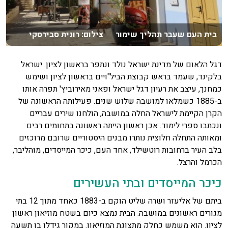
בית העם שעבר תהליך שימור צילום: רונית סבירסקי
דגל הלאום של מדינת ישראל נולד ונתפר בראשון לציון. ישראל
בלקינד, שעמד בראש קבוצת הביל"ויים בראשון לציון ושימש
כמחנך, עיצב את רעיון דגל ישראל ופאני מאירוביץ' תפרה אותו
ב-1885 כשמלאו למושבה שלוש שנים. פעילותה הראשונה של
הקרן הקיימת לישראל החלה במושבה, הולחנו שירים עבריים
ונכתבו ספרי לימוד. אכן ראשון הייתה ראשונה בתחומים רבים
ומאותה התחלה חלוצית נותרו מבנים היסטוריים שרובם מרוכזים
בלב העיר ברחובות רוטשילד, אחד העם, כיכר המייסדים, מוהליבר,
הכרמל והרצל.
כיכר המייסדים ובתי העשירים
ביתם של אליעזר ושרה שליט הוקם ב-1883 כאחד מתוך 12 בתי
מגורים ראשונים במושבה. הבית נמצא כיום בשטח מוזיאון ראשון
לציון. הוא משמש כחלק מתצוגת המוזיאון. במקור גידלו בו תשעה