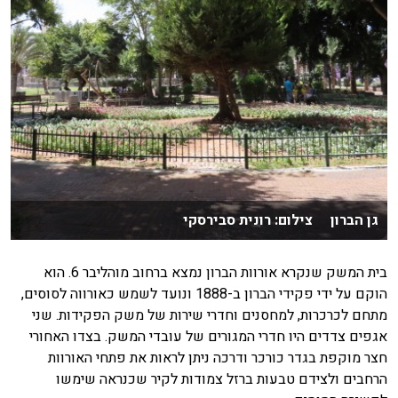
גן הברון צילום: רונית סבירסקי
בית המשק שנקרא אורוות הברון נמצא ברחוב מוהליבר 6. הוא
הוקם על ידי פקידי הברון ב-1888 ונועד לשמש כאורווה לסוסים,
מתחם לכרכרות, למחסנים וחדרי שירות של משק הפקידות. שני
אגפים צדדים היו חדרי המגורים של עובדי המשק. בצדו האחורי
חצר מוקפת בגדר כורכר ודרכה ניתן לראות את פתחי האורוות
הרחבים ולצידם טבעות ברזל צמודות לקיר שכנראה שימשו