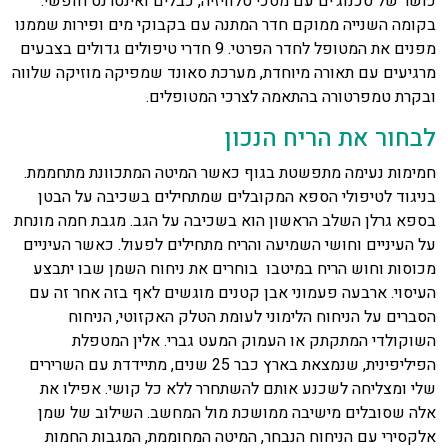
כושר של טכנוג'ים עם מסכי טלוויזיה, כבלים ואינטרנט חופשי.
בקומה השנייה ממוקם חדר המתנה עם בקבוקי מים ופירות שממנו
מפנים את המטופל לחדר הפרטי. 9 חדרי טיפולים גדולים בצבעים
מרגיעים עם תאורה מיוחדת, מערכת סאונד שמפיקה מוזיקה שלווה
ובקרת טמפרטורה בהתאמה לצרכי המטופלים.
לבחור את הריח הנכון
חמימות נעימה מתפשטת בגוף כאשר המיטה המתכוונת מתחממת.
בניגוד לטיפולי הספא המקובלים שמתחילים בשכיבה על הבטן
בספא גרלן השלב הראשון הוא בשכיבה על הגב. מגבת חמה מונחת
על העיניים וחושי השמיעה והריח מתחילים לפעול. כאשר העיניים
מכוסות וחוש הריח במיטבו בוחרים את ניחוח השמן שבו יתבצע
העיסוי. ארבעה פעמוני אבן קטנים מוגשים לאף בזה אחר זה עם
הסברים על הניחוח הלימוני לעומת הטלק האקזוטי, הניחוח
השוקולדי המתקתק או העמוק המעט גברי. אלין המטפלת
הפיליפינית, שנמצאת בארץ כבר 25 שנים, מתיידדת עם השרירים
שלי ומצליחה לשכנע אותם להשתחרר ללא כל קושי. אפילו את
אלה שסובלים מישיבה ממושכת מול המחשב. השילוב של שמן
אלקסירי עם הניחוח הנבחר, המיטה המחוממת, המגבות החמות