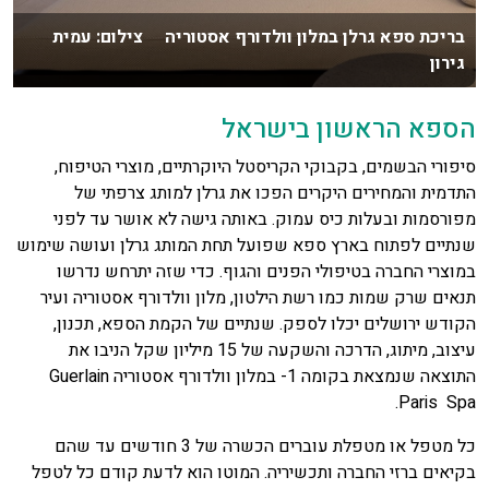
בריכת ספא גרלן במלון וולדורף אסטוריה צילום: עמית
גירון
הספא הראשון בישראל
סיפורי הבשמים, בקבוקי הקריסטל היוקרתיים, מוצרי הטיפוח,
התדמית והמחירים היקרים הפכו את גרלן למותג צרפתי של
מפורסמות ובעלות כיס עמוק. באותה גישה לא אושר עד לפני
שנתיים לפתוח בארץ ספא שפועל תחת המותג גרלן ועושה שימוש
במוצרי החברה בטיפולי הפנים והגוף. כדי שזה יתרחש נדרשו
תנאים שרק שמות כמו רשת הילטון, מלון וולדורף אסטוריה ועיר
הקודש ירושלים יכלו לספק. שנתיים של הקמת הספא, תכנון,
עיצוב, מיתוג, הדרכה והשקעה של 15 מיליון שקל הניבו את
התוצאה שנמצאת בקומה 1- במלון וולדורף אסטוריה Guerlain
Paris Spa.
כל מטפל או מטפלת עוברים הכשרה של 3 חודשים עד שהם
בקיאים ברזי החברה ותכשיריה. המוטו הוא לדעת קודם כל לטפל