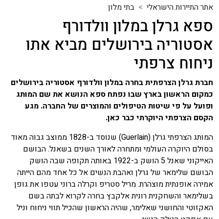
אתר התיירות הישראלי
בתי מלון
ספא גרלן במלון וולדורף
אסטוריה בירושלים מביא אתו
ניחוח צרפתי
חברת גרלן הצרפתית בחרה במלון וולדורף אסטוריה בירושלים
כמקום הראשון בארץ שבו נפתח ספא הנושא את שם המותג
ופועל על פי שיטות הטיפולים והמוצרים של החברה. מגע
הקסם הצרפתי היוקרתי כבר כאן.
המותג הצרפתי גרלן (Guerlain) שנוסד ב-1828 ממוצב גבוה מאוד
בסולם היוקרה העולמי ומתחרה לאורך השנים בשאנל. הבושם
האייקוני שאנל 5 הושק ב-1922 באותה תקופה שבה הושק
הבושם שלימאר של גרלן ואהבת הנשים אל כל אחד מהם הייתה
אמירה אופנתית מוצהרת. מריל סטריפ וקרלה ברוני עטפו את גופן
בשלימאר והשחקנית רונית אלקבץ בחרה לקרוא לבתה בשם
האקזוטי והחושני שאלימר, שהיה הראשון שהכיל תווי ניחוח וניל