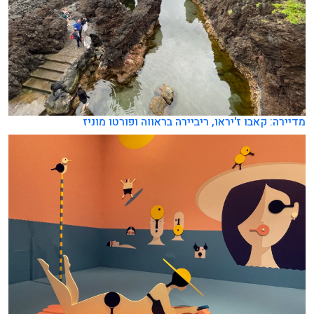
מדיירה: קאבו ז'יראו, ריביירה בראווה ופורטו מוניז