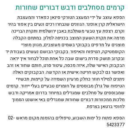
קרמים מסחלבים ודבש דבורים שחורות
הספא עוצב על ידי המעצב הטורקי סינאן כפאדר והמעצבת
הישראלית קרן אופנר. הגוונים שנבחרו רכים ונעים בין אפור בהיר
וקרם. רצפת עץ טבעי משתלבת באבן ירושלמית ותקרת הבריכה
מדמה את תקרת השעון המוצב בכניסה למלון. במתחם הקבלה
מוצגים על מדפים בקבוקי בשמים מעוצבים, מגוון מוצרי
הקוסמטיקה, הטיפוח והאיפור. בקבוקי הבושם נעשים בעבודת יד
ובקרוב תושק סדרת בישום שבה כל אחת תוכל לבחור איך יראה
הבקבוק האישי שלה, איזה מכסה, עיטור סרט, חותם שחור או זהב
ואפשר גם לבקש חריטה אישית או הקדשה. הבקבוקים האלה
ניתנים למילוי חוזר כחלק מרעיון השמירה על קיימות. תכשירי
הטיפוח של גרלן מבוססים על חומרים טבעיים בעלי ייחוד. קרמים
שמבוססים על סחלבים שמגדלים במיוחד בדרום אמריקה ודבש
מלכות ממכוורות דבורים שחורות שמגדלים באי אושנט הסמוך
לחופי ברטאן בצרפת.
הספא פתוח כל ימות השבוע, טיפולים בהזמנת מקום מראש 02-
5423377