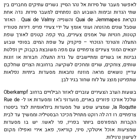
לאפשר מעבר של סירות אל נהר הסיין. גשרים עתיקים מחברים בין
שתי הגדות ובימות השבוע הם נפתחים למעבר סירות. גדה אחת
נקראת Quai de Jemmapes והשנייה Quai de Valmy . האזור
שסבל שנים מהזנחה ועוני אומץ על ידי צעירי פריס. דירות סטודיו
קטנות, חנויות של אמנים צעירים, בתי קפה קטנים לאורך שפת
התעלה והטרנד הנוכחי – פיקניק על שפת המים. בסופי שבוע
יוצאים המוני צעירים צרפתיים עם מפה משובצת בקבוק יין ופלטת
גבינות או בשרים ומתיישבים על גדת התעלה. חבורות או זוגות
שותים, צוחקים, שרים ומחכים לשקיעה. ברחובות הצרים שחלקם
עדיין נושאים מראה מוזנח נחבאות מסעדות ביתיות נפלאות
שתפריטן מוצג על לוח שחור בגיר לבן.
בשעות הערב הצעירים עוברים לאזור הבילויים ברחוב Oberkampf
שלכל אורכו פזורים בארים, מועדוני ג'אז ומסעדות או ל- Rue de
la Roqutte, שמציע שפע של מסעדות בינלאומיות לצד ביסטרו
צרפתיים. רו דה לה רוקט מתחיל מכיכר הבסטיליה וממשיך עד לבית
הקברות המפורסם ביותר בפריז, פר לאשז. יש בו מסעדות
שמציעות אוכל איטלקי, סיני, קוריאני, פאב אירי ואפילו מקום
לעישון נרגילות.