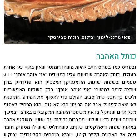
פאי מרנג-לימון צילום: רונית סבירסקי
כותל האהבה
ובפריס כמו בפריס חייב להיות משהו רומנטי שאין באף עיר אחרת
בעולם. כותל האהבה שרשום עליו המשפט "אני אוהב אותך" 311
פעמים בשפות שונות. הרומנטיקן המצטיין הוא פרידריק ברון
שרצה לומר למישהי "אני אוהב אותך" בכל השפות האפשריות
ולשם כך תכנן טיול סביב העולם כדי לאסוף את המידע. התוכנית
לא יצאה לפועל אבל את הרעיון הוא לא זנח. הוא התחיל לאסוף
מכל אדם שנתקל בו את משפטי האהבה המקובלים בארצו ובמשך
שמונה שנים גדש שלוש מחברות גדולות עם 1000 משפטי אהבה
במאות שפות ודיאלקטים שונים. כשהחליט שיש לו מספיק חומר
פנה אל האמנית קלייר קיטו, שהיא מומחית בקליגרפיה וביקש