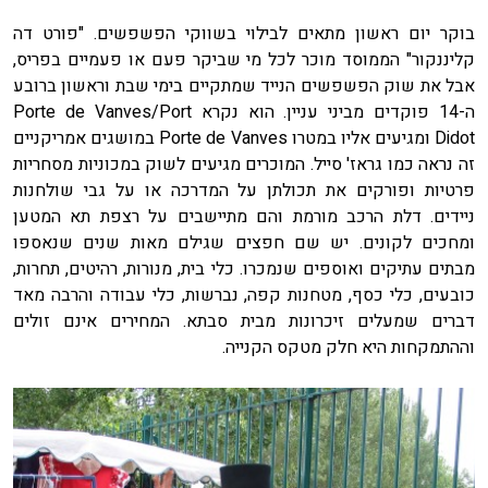
בוקר יום ראשון מתאים לבילוי בשווקי הפשפשים. "פורט דה
קליננקור" הממוסד מוכר לכל מי שביקר פעם או פעמיים בפריס,
אבל את שוק הפשפשים הנייד שמתקיים בימי שבת וראשון ברובע
ה-14 פוקדים מביני עניין. הוא נקרא Porte de Vanves/Port
Didot ומגיעים אליו במטרו Porte de Vanves במושגים אמריקניים
זה נראה כמו גראז' סייל. המוכרים מגיעים לשוק במכוניות מסחריות
פרטיות ופורקים את תכולתן על המדרכה או על גבי שולחנות
ניידים. דלת הרכב מורמת והם מתיישבים על רצפת תא המטען
ומחכים לקונים. יש שם חפצים שגילם מאות שנים שנאספו
מבתים עתיקים ואוספים שנמכרו. כלי בית, מנורות, רהיטים, תחרות,
כובעים, כלי כסף, מטחנות קפה, נברשות, כלי עבודה והרבה מאד
דברים שמעלים זיכרונות מבית סבתא. המחירים אינם זולים
וההתמקחות היא חלק מטקס הקנייה.