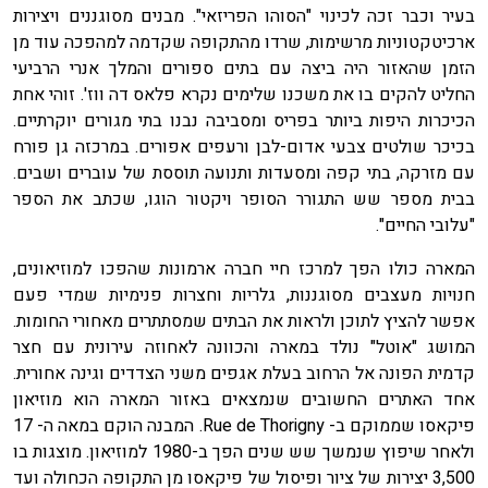
בעיר וכבר זכה לכינוי "הסוהו הפריזאי". מבנים מסוגננים ויצירות
ארכיטקטוניות מרשימות, שרדו מהתקופה שקדמה למהפכה עוד מן
הזמן שהאזור היה ביצה עם בתים ספורים והמלך אנרי הרביעי
החליט להקים בו את משכנו שלימים נקרא פלאס דה ווז'. זוהי אחת
הכיכרות היפות ביותר בפריס ומסביבה נבנו בתי מגורים יוקרתיים.
בכיכר שולטים צבעי אדום-לבן ורעפים אפורים. במרכזה גן פורח
עם מזרקה, בתי קפה ומסעדות ותנועה תוססת של עוברים ושבים.
בבית מספר שש התגורר הסופר ויקטור הוגו, שכתב את הספר
"עלובי החיים".
המארה כולו הפך למרכז חיי חברה ארמונות שהפכו למוזיאונים,
חנויות מעצבים מסוגננות, גלריות וחצרות פנימיות שמדי פעם
אפשר להציץ לתוכן ולראות את הבתים שמסתתרים מאחורי החומות.
המושג "אוטל" נולד במארה והכוונה לאחוזה עירונית עם חצר
קדמית הפונה אל הרחוב בעלת אגפים משני הצדדים וגינה אחורית.
אחד האתרים החשובים שנמצאים באזור המארה הוא מוזיאון
פיקאסו שממוקם ב- Rue de Thorigny. המבנה הוקם במאה ה- 17
ולאחר שיפוץ שנמשך שש שנים הפך ב-1980 למוזיאון. מוצגות בו
3,500 יצירות של ציור ופיסול של פיקאסו מן התקופה הכחולה ועד