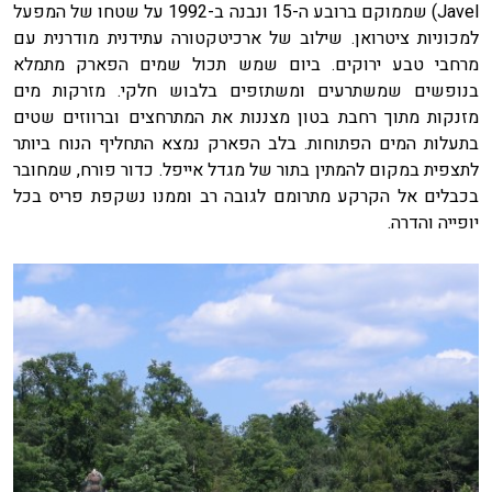
Javel) שממוקם ברובע ה-15 ונבנה ב-1992 על שטחו של המפעל
למכוניות ציטרואן. שילוב של ארכיטקטורה עתידנית מודרנית עם
מרחבי טבע ירוקים. ביום שמש תכול שמים הפארק מתמלא
בנופשים שמשתרעים ומשתזפים בלבוש חלקי. מזרקות מים
מזנקות מתוך רחבת בטון מצננות את המתרחצים וברווזים שטים
בתעלות המים הפתוחות. בלב הפארק נמצא התחליף הנוח ביותר
לתצפית במקום להמתין בתור של מגדל אייפל. כדור פורח, שמחובר
בכבלים אל הקרקע מתרומם לגובה רב וממנו נשקפת פריס בכל
יופייה והדרה.