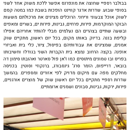
בבולבר רספיי שחוצה את מונפרנס אפשר ללכת משוק אחד לשני
בסופי שבוע. שדרות אדגר קווינט הופכות בשבת כמו במטה קסם
לשוק אוכל צבעוני וריחני. הרוכלים מציגים את מרכולתם משעות
הבוקר המוקדמות, פירות, פרחים, גבינות, פירות ים, בשרים ומאפים
ובשעה שתיים בצהרים הם נעלמים מבלי להותיר אחריהם אפילו
קליפת בננה. בדיוק באותו מקום, בכל יום ראשון, מתקיים שוק
אמנים, שמציגים את עבודותיהם בפיסול, ציור, כלי בית ואביזרי
אופנה. בקצה הרחוב נמצא בית הקברות השני בגודלו וחשיבותו
בפריס ובו טמונים מיתוסים כמו ז'אן פול סארטר ואהובתו סימון דה
בובאר, דרייפוס, הזמר סרג' גינסבורג, ברנקוזי וסוטין. בכניסה
מחלקים מפה עם מיקום מדויק לפי אזורים ומספרים. בהמשך
שדרות רספיי מתקיים בכל יום ראשון שוק של מוצרים אורגניים,
פירות, ירקות, גבינות, סבונים ושמנים ארומתיים.