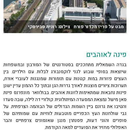
מבט על פריז מכדור פורח צילום: רונית סבירסקי
פינה לאוהבים
בגדה השמאלית מתחככים בסטודנטים של הסורבון ובמשפחות
שיוצאות בסופי שבוע לגני לוקסנבורג לבלות עם הילדים. בין
העצים פזורות במות קטנות עם תזמורות שמנגנות לעוברי אורח,
תערוכות ציורים מוצגות לאורך גדרות הגן ובתוך כל ההמון עדין ישנן
פינות נחבאות שמתאימות לזוגות אוהבים. בבולוואר מונפרנס פינת
סאן מישל נמצאת המסעדה המיתולוגית קולזרי דה לילה, שבה סעדו
והטיבו את גרונם ביין השמות הגדולים של הבוהמה הצרפתית. על
גבי שולחנות העץ הכפריים מוטבעות לוחיות עם שמותיהם של
סופרים והוגי דעות, פסנתרן מנגן שאנסונים צרפתיים והבר
האפלולי מחזיר את הסועדים למאה הקודמת.