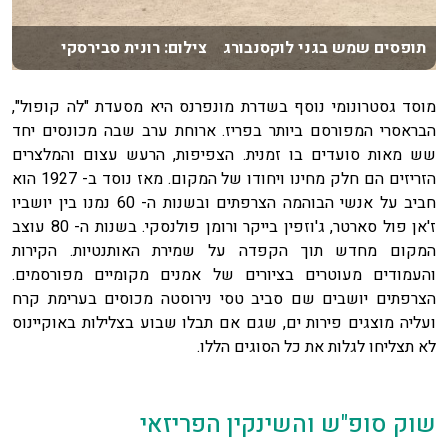
תופסים שמש בגני לוקסנבורג צילום: רונית סבירסקי
מוסד גסטרונומי נוסף בשדרת מונפרנס היא מסעדת "לה קופול",
הבראסרי המפורסם ביותר בפריז. ארוחת ערב שבה מכונסים יחד
שש מאות סועדים בו זמנית. הצפיפות, הרעש עצום והמלצרים
הזריזים הם חלק מחינו ויחודו של המקום. מאז נוסד ב- 1927 הוא
חביב על אנשי הבוהמה הצרפתים ובשנות ה- 60 נמנו בין יושביו
ז'אן פול סארטר, ג'וזפין בייקר ורומן פולנסקי. בשנות ה- 80 עוצב
המקום מחדש תוך הקפדה על שמירת האותנטיות. הקירות
והעמודים מעוטרים בציורים של אמנים מקומיים מפורסמים.
הצרפתים יושבים שם סביב טסי נירוסטה מכוסים בערימת קרח
ועליה מוצגים פירות ים, שגם אם תבלו שבוע בצלילות באוקיינוס
לא תצליחו לגלות את כל הסוגים הללו.
שוק סופ"ש והשינקין הפריזאי