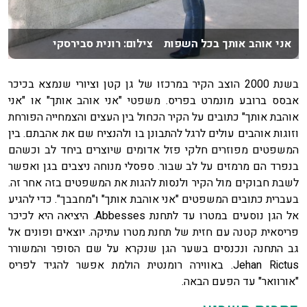
אני אוהב אותך בכל השפות צילום: רונית סבירסקי
בשנת 2000 הוצב הקיר במרכזו של גן קטן וציורי שנמצא בכיכר
אבסס ברובע מונמרט בפריס. משפטי "אני אוהב אותך" או "אני
אוהבת אותך" כתובים על הקיר הכחול בין העצים והצמחייה הפורחת
וזוגות אוהבים עולים לרגל להתבונן בו ולהנציח שם את אהבתם. בין
המשפטים מפוזרים חלקי פזל אדומים שיוצרים ביחד לב וכשהם
בנפרד הם מרמזים על לב שבור. ספסלי מנוחה ניצבים בגן ואפשר
לשבת חבוקים מול הקיר ולנסות להגות את המשפטים בזה אחר זה.
בעברית כתובים המשפטים "אני אוהבת אותך" ו"מחבבך". כדי להגיע
אל הגן נוסעים במטרו עד לתחנת Abbesses. היציאה היא לכיכר
פריסאית קטנה עם חזית של תחנת מטרו עתיקה. יוצאים ופונים אל
גב התחנה ונכנסים בשער הגן שנקרא על שם הסופר והמשורר
Jehan Rictus. באווירה רומנטית הולמת אפשר להגיד לפריס
"אורוואר" עד הפעם הבאה.