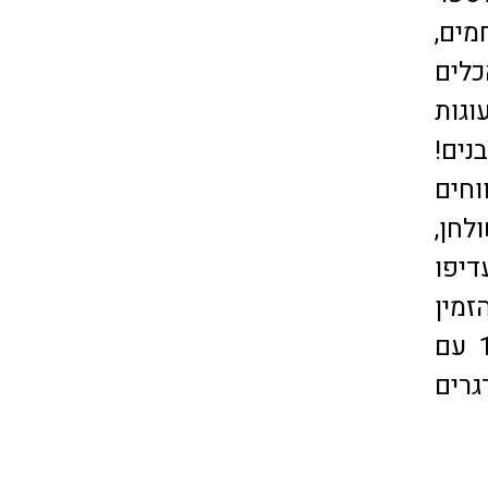
מים,
כלים
וגות
נים!
וחים
לחן,
דיפו
זמין
דרינק או קפה ועוגה. ה"קופי בר" פתוח בין 11:00 ל-18:00 עם
רים