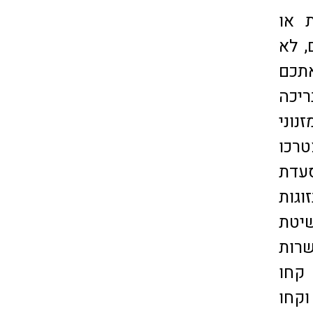
ות או
ילדים, לא
אתכם
ריכה
נוני
רכו
 מסעדת
וגות
שיטת
שרות
 קחו
וקחו