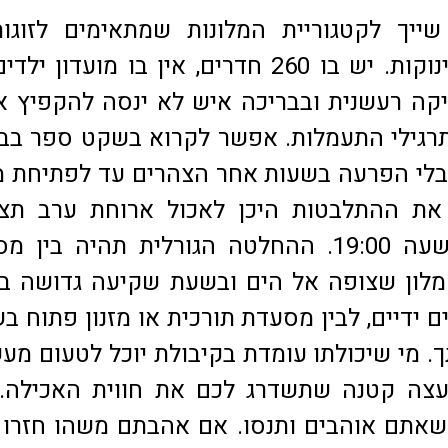
לון MELAS שייך לקטגוריית המלונות שמתאימים לזוג
לצעירים עם תינוקות. יש בו 260 חדרים, אין בו מועדון 
קה רעשנית ובבריכה איש לא ינסה להקפיץ 
תרגילי התעמלות. אפשר לקרוא בשקט ספר בב
בלי הפרעה בשעות אחר הצהרים עד לפתיחת מז
את ההתלבטות היכן לאכול ארוחת ערב תצט
לפתור לפני השעה 19:00. ההחלטה הגורלית תהיה בין
מלון שצופה אל הים ובשעת שקיעה גדושה בז
 ידיים, לבין מסעדת תורכית או מזנון פתוח ב
ך. מי שיכולתו עומדת בקיבולת יוכל לטעום מע
 עצה קטנה שתשדרג לכם את חווית האכילה.
אתם אוהבים ותנסו. אם אהבתם משהו חזרו 