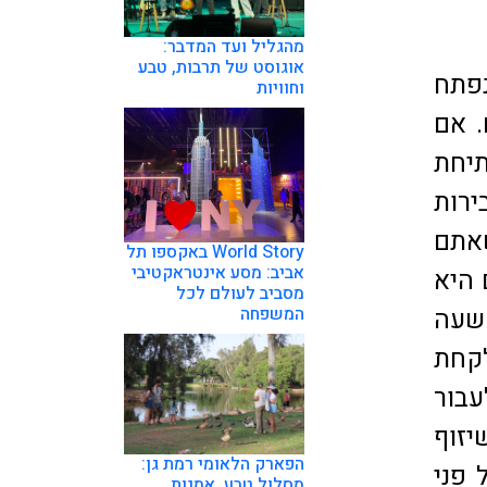
מהגליל ועד המדבר:
אוגוסט של תרבות, טבע
ל ידינו היה MELAS LARA HOTEL שנפתח
וחוויות
. אם
תיחת
רות
שאתם
World Story באקספו תל
אביב: מסע אינטראקטיבי
 היא
מסביב לעולם לכל
השעה
המשפחה
לקחת
עבור
יזוף
הפארק הלאומי רמת גן:
פני
מסלול טבע, אמנות