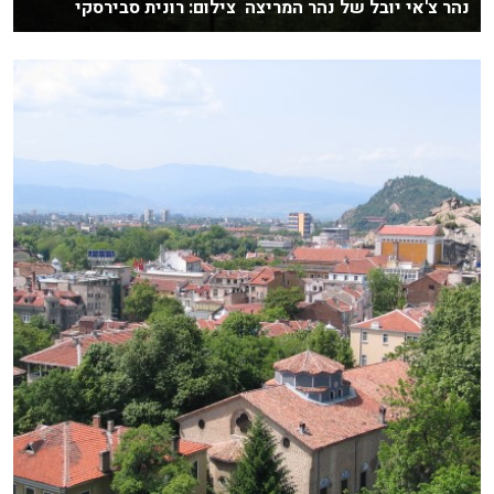
נהר צ'אי יובל של נהר המריצה צילום: רונית סבירסקי