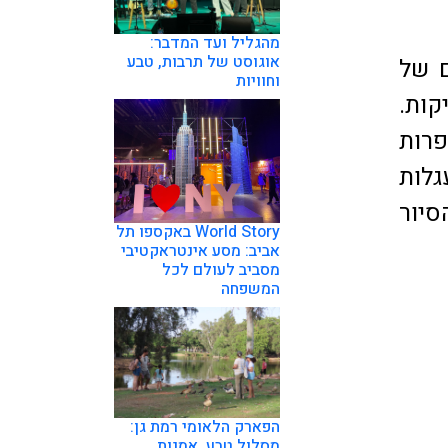
מהגליל ועד המדבר:
אוגוסט של תרבות, טבע
ם של
וחוויות
קות.
פרות
גלות
סיור
World Story באקספו תל
אביב: מסע אינטראקטיבי
מסביב לעולם לכל
המשפחה
הפארק הלאומי רמת גן:
מסלול טבע, אמנות