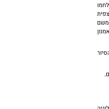
לחמו
צפית
משם
מנון
עלה. משך הסיור
גיה