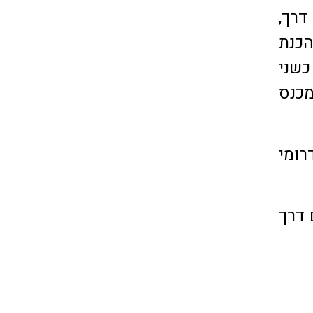
דרך,
הכנת
כשני
מכנס
 בשער הדרומי
 דרך