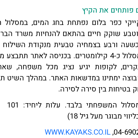
ם פותחים את הקיץ
יקי כפר בלום נפתחת בחג המים, במסלול ה
וטבע שוקק חיים בהתאם להנחיות משרד הברי
שעה ורבע בצמחיה טבעית מנקודת השילוח ב
הילל, אורך המסלול כ-4 קילומטרים. בכניסה לאתר תתבצע
רים, לקופות יגיע נציג מכל משפחה, שאר 
וצה ימתינו במדשאות האתר. במהלך השיט ת
 בטיחות בין סירה לסירה.
שיט במסלול המש
WWW.KAYAKS.CO.IL