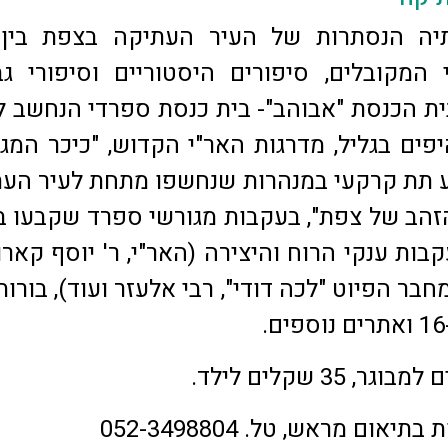
יה הנסתרות של העיר העתיקה בצפת בין 
 המקובלים, סיפורים היסטוריים וסיפורי גב
בית הכנסת "אבוהב"- בית כנסת ספרדי הנחשב 
ים בגליל, מדרגות האר"י הקדוש, "כיכר המגינ
 תת קרקעי במנהרות שנחשפו מתחת לעיר הע
זהב של צפת", בעקבות מגורשי ספרד שקבעו 
ות ענקי הרוח והיצירה (האר"י, ר' יוסף קארו,
ר הפיוט "לכה דודי", רבי אלעזר ועוד), בורות
תיאום מראש, טל. 052-3498804