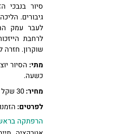
סיור בנבכי ה
גיבורים. הליכה
לעבר עמק הח
לרחבת הייזכו
שוקרון. חזרה ל
מתי:
כשעה.
מחיר:
30 שקל לאדם מגיל 5 ומעלה. מומלץ להצטייד בלבוש חם.
לפרטים:
הזמנות ב
הרפתקה בראש 
אטרקציה תייר