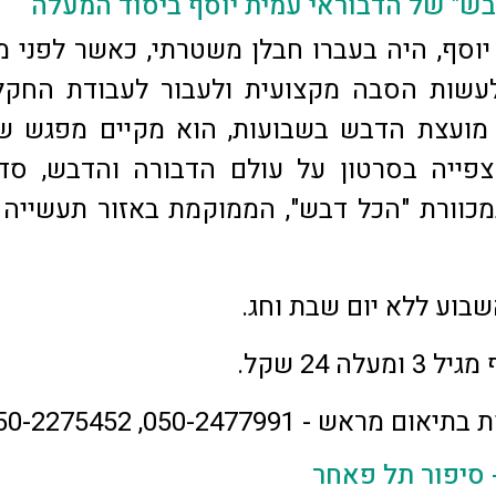
בש" של הדבוראי עמית יוסף ביסוד המעלה
יוסף, היה בעברו חבלן משטרתי, כאשר לפני 
לעשות הסבה מקצועית ולעבור לעבודת החקל
 מועצת הדבש בשבועות, הוא מקיים מפגש ש
צפייה בסרטון על עולם הדבורה והדבש, סד
במכוורת "הכל דבש", הממוקמת באזור תעשייה 
שבוע ללא יום שבת וחג.
עלה 24 שקל.
ום מראש - 050-2477991, 050-2275452
 סיפור תל פאחר