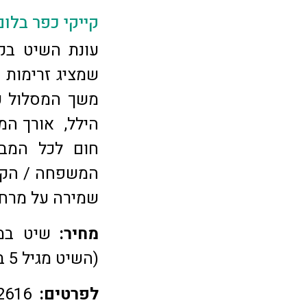
קייקי כפר בלו
עונת השיט בקי
שמציג זרימות 
משך המסלול כ
חום לכל המבק
המשפחה / הקב
שמירה על מרחק
מחיר:
(השיט מגיל 5 בליווי מבוגר מעל גיל 18)
לפרטים:
04-6902616,