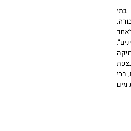
בתי
ורה.
לאחד
ים",
תיקה
בצפת
 רבי
 מים