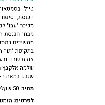
טיול בסמטאות
הכנסת, סיפורי
מכיכר "עבו" ל
מבתי הכנסת היפ
ממשיכים במסע
בתקופת "תור ה
את מושבם ובעקב
שלמה אלקבץ מחב
שנבנו במאה ה-16 ואתרים נוספים.
מחיר:
50 שקלים למבוגר, 35 שקלים לילד.
לפרטים:
הזמנות ב