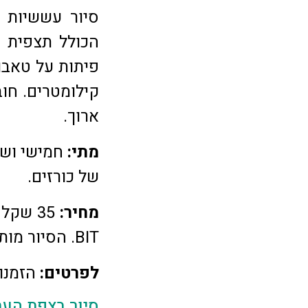
סיור עששיות ק
הכולל תצפית ע
פיתות על טאבון
קילומטרים. חוב
ארוך.
מתי:
של כורזים.
מחיר:
35 שק
BIT. הסיור מותנה בהרשמה מראש.
לפרטים:
הזמנות ב
סיור בצפת הע