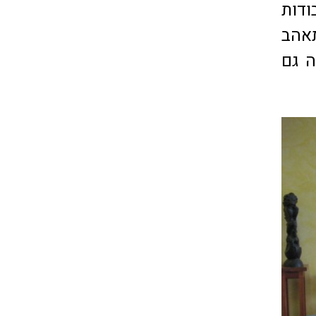
ודות
תאהב
ה גם