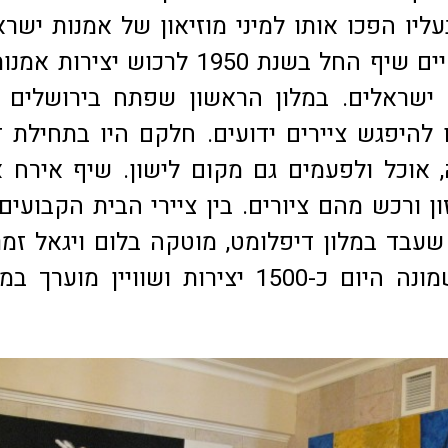
ליו הפכו אותו למיני מוזיאון של אמנות ישרא
מייסד המלון חיים שיף החל בשנת 1950 לרכוש יציר
ם ישראלים. במלון הראשון שפתח בירושלים
ו להיפגש ציירים ידועים. חלקם היו בתחילת 
, אוכל ולפעמים גם מקום לישון. שיף אירח 
ון ורכש מהם ציורים. בין ציירי הבית הקבועים 
שעבד במלון דיפלומט, מוטקה בלום ויגאל זמר
החל האוסף שמונה היום כ-1500 יצירות ושוויין מוערך