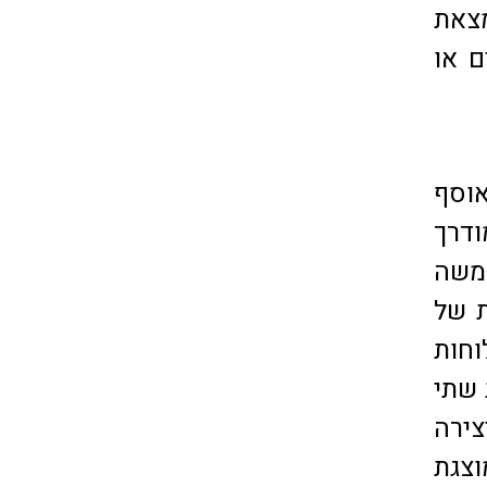
צאת
ם או
אוסף
דרך
 משה
 מחשבת של
וחות
ויות שתי
צירה
וצגת