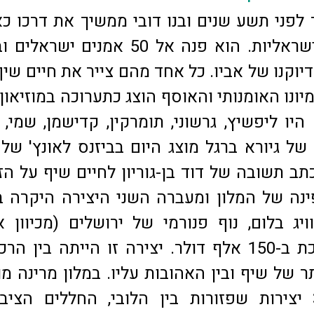
 לפני תשע שנים ובנו דובי ממשיך את דרכו כ
יצירות אמנות ישראליות. הוא פנה אל 50 אמנים יש
יוקנו של אביו. כל אחד מהם צייר את חיים שיף
ונו האומנותי והאוסף הוצג כתערוכה במוזיאון
ם היו ליפשיץ, גרשוני, תומרקין, קדישמן, שמי, 
 של גיורא ברגל מוצג היום בביזנס לאונץ' של 
תב תשובה של דוד בן-גוריון לחיים שיף על הז
נה של המלון ומעברה השני היצירה היקרה ב
יג בלום, נוף פנורמי של ירושלים (מכיוון א
הנציב) שמוערכת ב-150 אלף דולר. יצירה זו הייתה בין ה
 של שיף ובין האהובות עליו. במלון מרינה מו
למעלה מ-300 יצירות שפזורות בין הלובי, החללים הציב