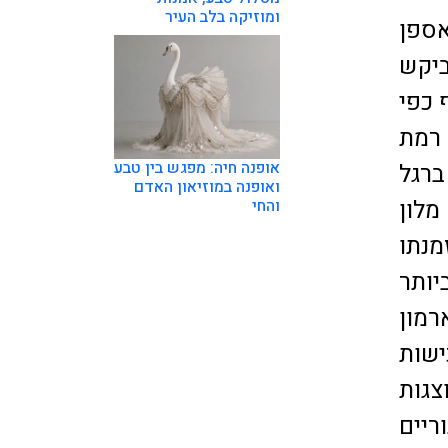
ומוזיקה בלב העיר
אספן
ראלים וביקש
 כפי
 רמת
אופנה חיה: מפגש בין טבע
ברגל
ואופנה במוזיאון האדם
מלון
והחי
מנתו
יותר
רמון
רכישות
צגות
וריים