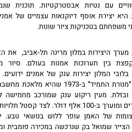
ויים עם נטיות אבסטרקטיות. תוכנית שנמ
היא יצירת אוסף דיוקנאות עצמיים של אמני
י משפחתם בטכניקות ציור שונות.
מערך היצירות במלון מרינה תל-אביב, את ה
צת בין תערוכות אמנות בעולם. סיור מו
לובי המלון יצירות ענק של אמנים ידועים.
קסטל יצר את "מנורת התמיד" ב-1973 שהיא מלאכת
ובזלת. מעין ריקוע ענק שמורכב מחמישה ל
בגודל 2X3 מטרים ומוערך ב-100 אלף דולר. לצד קסטל תל
צומות של האמן עופר ללוש בנושאי טבע. י
הצייר שמואל בק שנרכשה במכירה פומבית ומ