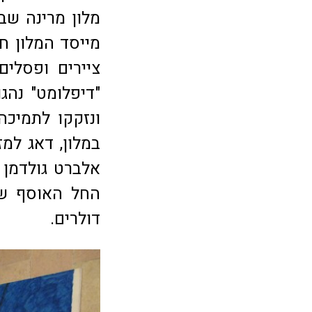
מלון מרינה שבע
ציירים ופסלי
"דיפלומט" נהג
ונזקקו לתמיכה
במלון, דאג למז
אלברט גולדמן 
דולרים.