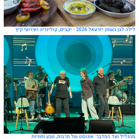
לילה לבן בעמק יזרעאל 2026 - יקבים, קולינריה ואירועי קיץ
מהגליל ועד המדבר: אוגוסט של תרבות, טבע וחוויות