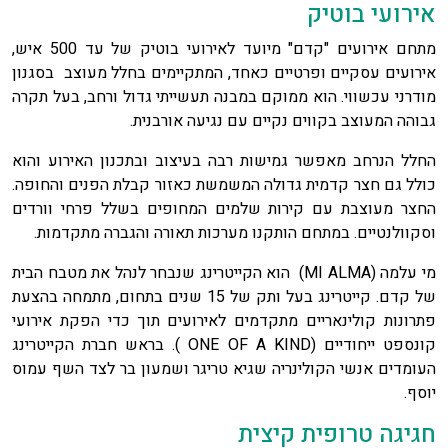
אירועי בוטיק
מתחם אירועים "קדם" מיועד לאירועי בוטיק של עד 500 איש,
אירועים עסקיים ופרטיים כאחד, המתקיימים בחלל מעוצב בסגנון
מודרני עכשווי. הוא ממוקם במבנה תעשייתי גדול ורחב, בעל תקרה
גבוהה המעוצב בקווים נקיים עם נגיעה אורבנית.
החלל הנרחב מאפשר גמישות רבה בעיצוב ובתכנון האירוע והוא
כולל גם חצר קדמית גדולה המשמשת כאזור קבלת הפנים והחופה.
החצר מעוצבת עם קירות שלמים המחופים בשלל פרחי וורדים
וסקוולנטיים. במתחם הותקנו מערכות תאורה והגברה מתקדמות.
מי עלמה (MI ALMA) הוא הקייטרינג שנבחר לנהל את מטבח הבית
של קדם. קייטרינג בעל ותק של 15 שנים בתחום, מתמחה בהצעת
פתרונות קולינאריים מתקדמים לאירועים תוך כדי הפקת אירועי
קונספט ייחודיים (ONE OF A KIND ). בראש חברת הקייטרינג
העומדים אנשי הקולינריה שגיא טריגר ושמעון בר לצד השף עמוס
יוסף.
חגיגה טרופית קיצית