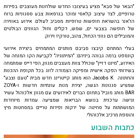
"הבאר של סבא" מציע בעיצובו החדש שולחנות מעוצבים בפירות
טרופיים, לצד עיצוב קלאסי ומוכר בגרסאות צבע ססגוניות ברוח
הז'אנר בהשראת חופשות טרופיות מסביב לעולם. אירוע באווירה
של חופשה בצבעי ים, שמש, דקלים וחול. הגוונים הבולטים
והמובילים הם גווני הכחול, צהוב, טורקיז וירוק.
בעלי המתחם קיבצו סביבם מותגים המתמחים ביצירת אירועי
קונספט ברמה גבוהה ביניהם: "המיתוגיה" לקביעת הקו המנחה של
האירוע, "מינט דזיין" שכולל צוות מעצבים מגוון, הפי דייס שמתמחה
בשירותי הפקה אישית ומפיקה הצמודה לזוג בכל תקופת ההכנות
והחתונה. Jacobs K הוא מותג קייטרינג חדש מבית "טעם וצבע"
שמציע סגנונות הגשה, יצירת מנות עונתיות חדשות ו-ZOYA
BAR מותג מוביל בתחום הברים לאירועים עם מגוון אלכוהול עשיר
וגישה עדכנית בנושא הבריאות שמציעה עמדות מיוחדות
המושתתות על סחיטה של ירקות ופירות טריים במסחטות מיץ
והוספת מרכיב אלכוהולי.
כתבות השבוע