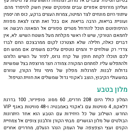
בסיום הטיפול עוברים אל מרחב המנוחה להשתרעות על מיטות עץ
ועליהן מזרונים אפורים עבים ומפנקים שאין חשק להיפרד מהם.
עיתוני היום מונחים לצד המיטה, צמרות העצים ברקע, כוס תה יסמין
ועוגיית בריאות, הרבה בריאות. אם בכל זאת תרצו לצאת מפוזת
ההיפופוטם תוכל להזדחל מטרים ספורים אל הסאונה היבשה או
לחמאם הטורקי, שיש לו ראשי מקלחת מעל משטח השיש. לא, אין
דברים כאלה, חלילה שלא תצטרכו לקום ממרבצכם החם לברז
צדדי. רק שולחים יד והמים נוטפים עליכם משמים. אם ממש חם
לכם תוכלו לקחת חופן של קרח גרוס, לפזר על השיש הלוהט
ולהתפלש עליו. למתחם המקורה צמודה חצר מרוצפת בצל שמשיות
גדולות לבנות. למרגלות מפלון של מימי נחל הקורן, שזורם
במשעולי הקיבוץ, הוצב ג'אקוזי גדול שמשלים את חווית הטיפול.
מלון בטבע
המלון כולל היום 208 חדרים, 60 מסוג סופיריור, 100 בדרגת
דלאקס, 4 סוויטות עם ג'אקוזי באמבטיה ו-48 סוויטות באגף VIP
החדש. השילוב של כל היחידות עם הטבע הוא אחד היתרונות
הבולטים של מלון הגושרים. מבתי הקורן והלבנון צופים אל צמחיית
הקנים ועצי הצפצפה של העמק הנהר הנעלם, מחדרים אחרים