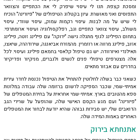
ומסכת קצפת. תנו לי עיסוי שיפרק לי את הכתפיים והצוואר
התפוסים ואני מאושרת. עיון בקטלוג הטיפולים של "פיורינה" הוכיח
לי שיש על מה לבנות. עיסוי רקמות עמוק, עיסוי שוודי, עיסוי
משולב, עיסוי צוואר כתפיים וגב, רפלקסולוגיה ועיסוי ארומתרפי.
בתחום הפילינג לגוף מתגלה גישה "ירוקה" עם פילינג זוטה, פילינג
אזוב, פילינג מרווה או רוזמרין. מהמזרח אביאנגה, שירודהרה, שיאצו,
תאילנדי ואיורוודה. יש גם טיפול קלאסי בחמאם פילינג ועיסוי. לכל
אלה מצטרפים טיפולי פנים לנשים ולגברים, מניקיור ופדיקיור
בחדרים עם אבזור מתאים.
כשאני כבר בשלה לחלוטין להתחיל את הטיפול נכנסת לחדר עירית
אמיתי-שמי, שכבר הספיקה לרשום ברזומה שלה עבודה במלונות
ספא מהטובים בארץ. אמיתי-שמי אחראית על בחירת המטפלים של
"פיורינה" ועם מגע הקסם האישי שלה, שהופעל על שרירי הגב
הדואבים שלי, יש סבירות גבוהה שהיא יודעת לבחור את המטפלים
האחרים באמות המידה שלה.
אתנחתא בירוק