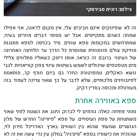
צילום: רונית סבירסקי
זה לא שפינוקים אינם חביבים עלי, אין מקום לדאגה, אני אפילו
שמחה כשהם מתקיימים. אבל יש מספר דברים מוזרים בעיני,
שמתרחשים במקומות ספא שונים. מיד בכניסה לספא מתנגנת
מוזיקת עולם מונוטונית שמנסרת כל הדרך עד הלחיצה האחרונה
של העיסוי. ברובם זה כנראה אותו דיסק כשאליו מתלווים צלילי
מים מטפטפים שיכולים לשמש בשיטות עינוי צפון קוריאניות. לגבי
נושא האקלים, טמפרטורת החדר גם ביום חורף קר, מותאמת
לפינגווינים מלכותיים, שלא לדבר על כך שאני צריכה לעמוד בזה
מעורטלת ומכוסה בסדין דקיק.
ספא באווירה אחרת
נתוני פתיחה כאלה גורמים לי לבדוק היטב את השטח לפני שאני
משתטחת על ספת העיסויים. על ספא "פיורינה" החדש של מלון
הגושרים שמעתי שהוא בין השווים בארץ. האדריכל מירון לוי,
שהוכיח את כישוריו בספא "סינרגיה" במלון עין גדי עשה את זה לא