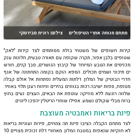
מתחם מנוחה אחרי הטיפולים צילום: רונית סבירסקי
קירות חשופים של משטחי בזלת מסותתים לצד קירות "לאק"
שטופים בלבן אפור, תקרה שקופה עם תאורה טבעית, חלונות ענק
מכניסים את הטבע המיוחד של קיבוץ הגושרים, סבך קנים, חורש
ים תיכוני ושמים תכולים. הספא הוקם בקומה התחתונה של אגף
חדרי הבוטיק של המלון. דלתות המעלית נפתחות אל אולם קבלה
מטופח, ספות ישיבה רכות בגוונים בהירים וניחוח רענן תלוי באוויר.
שלווה רוגעת ללא מוזיקה עוטפת את הבאים, העצים נעים בחוץ
ברוח מבלי שקולם נשמע. אפילו שוחרי הריטלין יהפכו ליוגים.
פינת בריאות ואמבטיה מעוצבת
לצד מתחם הקבלה הציבו פינת תה צמחים, פירות ועוגיות בריאות
לא חוקיות שנאפות במטבח המלון. מאחורי דלת זכוכית מצויים 10