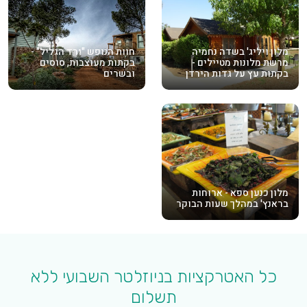
מלון ויליג' בשדה נחמיה
חוות הנופש "ורד הגליל" -
מרשת מלונות מטיילים -
בקתות מעוצבות, סוסים
בקתות עץ על גדות הירדן
ובשרים
מלון כנען ספא - ארוחות
בראנץ' במהלך שעות הבוקר
כל האטרקציות בניוזלטר השבועי ללא
תשלום