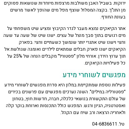
ירוקות. בשביל האבן משולבות מרצפות מיוחדות שנושאות פסוקים
מן התנ"ך. בקצה המסלול שוצף מפל מים שהופך לאשד מרשים
בעונת החורף.
אתר הקיאקים נמצא מעבר לגדר הקיבוץ ומציע שיט משפחתי על
מים רגועים בתוך סבך מוצל של עצים. ישנו שיט של שעה עד שעה
וחצי וישנו שיט אתגרי יותר שנמשך כשעתיים וחצי. בפארק
הקיאקים ישנו פארק חבלים שמתאים לילדים ואומגה שגולשת אל
תוך ערוץ הירדן. אורחי מלון "פסטורל" מקבלים הנחה של 25% על
כל פעילויות הקיאקים.
מפגשים לשוחרי מידע
פעילות נוספת שמתקיימת במלון היא סדרת מפגשים לשוחרי מידע
"פסטורליה במילים". השנה נערכים מפגשים עם פרשנים בכירים
של עולם התקשורת בנושאי כלכלה, חברה, חדשות חוץ, בטחון
ואסטרטגיה, הגיון ורגש. המפגש כולל התכנסות וארוחת בוקר קלה
ולאחריה הרצאה ורב שיח עם הקהל.
טל. 04-6836611