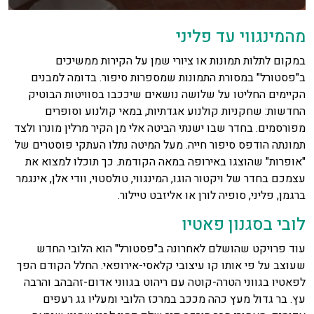
מהמינגווי עד פליני
במקום לתלות תמונות או ציורי שמן על הקירות ממשיכים
ב"פסטורל" במסורת התמונות שמספרות סיפור. בדומה למבנים
הקיימים החליטו על שלושה נושאים שיככבו בסוויטות הבוטיק
החדשות: שחקניות קולנוע אגדתיות, במאי קולנוע וסופרים
מפורסמים. בחדר שבו ישנתי הביטה אלי מן הקיר מרלין מונרו ולצד
תמונתה הודפס סיפור חייה. מעל המיטה נתלו העתקי פוסטרים של
"אופרות" שהוצגו באירופה במאה הקודמת. כך תוכלו למצוא את
עצמכם בחדר של ויקטור הוגו, המינגווי, טולסטוי, וודי אלן, אינגמר
ברגמן, פליני, סופיה לורן או אליזבט טיילור.
לובי בסגנון פאטיו
עוד פרויקט שהושלם לאחרונה ב"פסטורל" הוא הלובי החדש
שעוצב על פי אותו קו עיצובי קלאסי-אירופאי. החלל הקודם הפך
לפאטיו בגווני הטרה-קוטה עם ריהוט בגווני אדום-זהבהב והרבה
עץ. בר גדול מעץ כהה מככב במרכז הלובי ומעליו גג רעפים