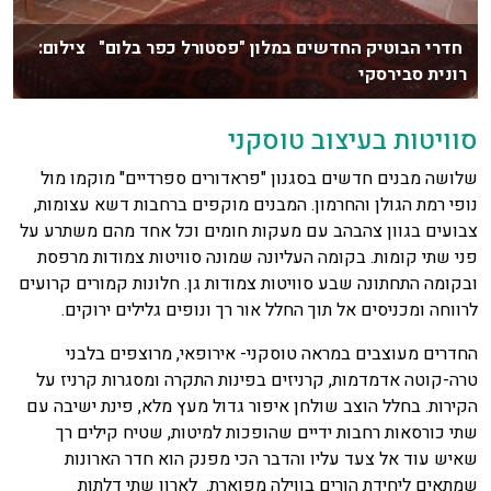
חדרי הבוטיק החדשים במלון "פסטורל כפר בלום" צילום:
רונית סבירסקי
סוויטות בעיצוב טוסקני
שלושה מבנים חדשים בסגנון "פראדורים ספרדיים" מוקמו מול
נופי רמת הגולן והחרמון. המבנים מוקפים ברחבות דשא עצומות,
צבועים בגוון צהבהב עם מעקות חומים וכל אחד מהם משתרע על
פני שתי קומות. בקומה העליונה שמונה סוויטות צמודות מרפסת
ובקומה התחתונה שבע סוויטות צמודות גן. חלונות קמורים קרועים
לרווחה ומכניסים אל תוך החלל אור רך ונופים גלילים ירוקים.
החדרים מעוצבים במראה טוסקני- אירופאי, מרוצפים בלבני
טרה-קוטה אדמדמות, קרניזים בפינות התקרה ומסגרות קרניז על
הקירות. בחלל הוצב שולחן איפור גדול מעץ מלא, פינת ישיבה עם
שתי כורסאות רחבות ידיים שהופכות למיטות, שטיח קילים רך
שאיש עוד אל צעד עליו והדבר הכי מפנק הוא חדר הארונות
שמתאים ליחידת הורים בווילה מפוארת. לארון שתי דלתות