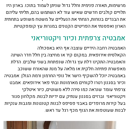
מרשימות, תאורה פנימית וחלל גדול שניתן לעמוד בתוכו. בארון היו
תלויים קולבים חדשים שאיש עוד לא השתמש בהם, תליתי עליהם
את הבגדים בנוחות, הנחתי את הנעליים על משטח משופע בתחתית
הארון ואפסנתי את הפריטים הקטנים במגרות עץ קומפקטיות.
אמבטיה צרפתית וכיור ויקטוריאני
האמבטיה רחבה הידיים עוצבה אף היא באסכולה
הקאלסית-אירופאית. במקום קיר או מחיצה בין חלל חדר השינה
והאמבטיה התקינו דלת עץ גדולה שנפתחת בשני שלבים. הדלת
מאפשרת פתיחה חלקית או מלאה על מנת שהאורח ששוכב
באמבטיה יוכל להשקיף הישר אל נופי החרמון ורמת הגולן. אמבטיה
וכיור בסגנון רטרו לקוחים מארמונות ובתי פאר אירופאים. אמבט
צרפתי עומד שנראה כמו סירה ללא משוטים, כיור איטלקי
ויקטוריאני וברזים בסגנון ענתיק עם ידיות לבנות. מקלחון סגור
בעל קירות מרופדים באבני פסיפס לבנות קטנטנות ומגבות ענקיות
לבנות שעוטפות את הגוף מכף רגל עד ראש.