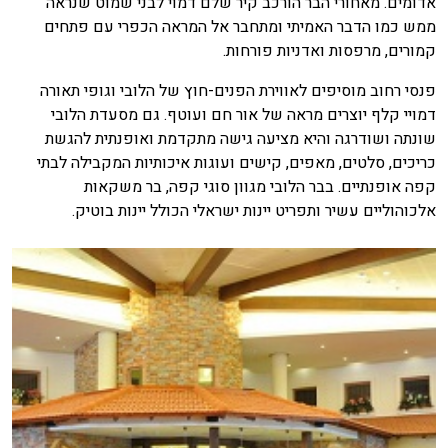
אדומים. מאחורי הבר הורכב קיר שלם דמוי לבני שמוט שנראה
ממש כמו הדבר האמיתי ומתחבר אל המראה הכפרי עם פתחים
קמורים, מרפסות ואדניות פורחות.
פנסי רחוב מוסיפים לאווירת הפנים-חוץ של הלובי וגופי תאורה
דמויי קלף יוצרים מראה של אור חם ועוטף. גם מסעדת הלובי
שונתה ושודרגה והיא מציעה גישה מתקדמת ואופנתית להגשת
כריכים, סלטים, מאפים, קישים ועוגות איכותיות המקבילה לבתי
קפה אופנתיים. בבר הלובי מגוון סוגי קפה, בר משקאות
אלכוהוליים עשיר ותפריט יינות ישראלי הכולל יינות בוטיק.