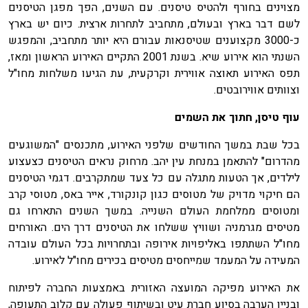
מצוינים בחורף ולהטיס טיסנים. עם השנים, הפך מפגן הטיסנים
לשם דבר בארץ ובעולם, מתחביב לתחרות ארצית. כיום יש בארץ
כ-3000 מקצוענים שטיסנאות עבורם היא יותר מתחביב, והמפגש
השנתי הוא אירוע שיא. בשנת 2001 התקיים האירוע הראשון ומאז,
תפס האירוע תאוצה אווירית וקרקעית, עת הגיעו משלחות מחו"ל
וצוותים אווירובטים.
עוף טיסן, חתוך את השמים
בכל שבת במשך החודשים שלפני האירוע, מתכנסים "המשוגעים
מהדרום" להתאמן במנחת עין יהב. מרחוק נראים הטיסנים כצעצוע
לילדים, אך הטעות מתגלה עם כל צעד שמתקרבים. דגמי הטיסנים
הם חיקוי מדויק של מטוסים כגון קונקורד, אייר באס, מטוסי קרב
ומטוסים ממלחמת העולם השנייה. במשך השנים התארחו גם
מטיסים מגרמניה ושוויץ ששלחו את הטיסנים דרך הים. האורחים
מחו"ל השתתפו באליפויות אירופה ובתחרויות בכל העולם עובדה
המעידה על המעמד שמייחסים מטיסים בכירים מחו"ל לאירוע.
את האירוע מפיקה המועצה האזורית באמצעות החברה לפיתוח
ובניין הערבה בסיוע חברת עיט ו
בשיתוף פעולה עם קלוב התעופה,