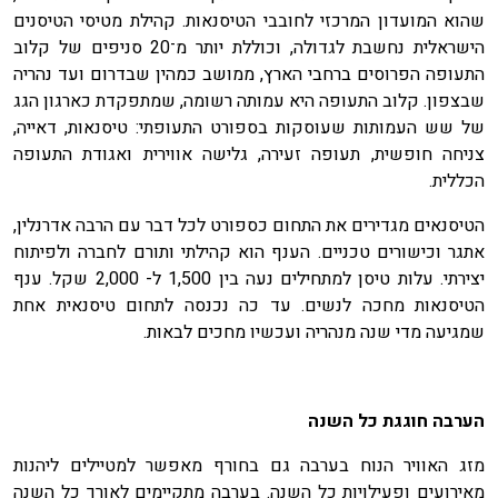
שהוא המועדון המרכזי לחובבי הטיסנאות. קהילת מטיסי הטיסנים
הישראלית נחשבת לגדולה, וכוללת יותר מ־20 סניפים של קלוב
התעופה הפרוסים ברחבי הארץ, ממושב כמהין שבדרום ועד נהריה
שבצפון. קלוב התעופה היא עמותה רשומה, שמתפקדת כארגון הגג
של שש העמותות שעוסקות בספורט התעופתי: טיסנאות, דאייה,
צניחה חופשית, תעופה זעירה, גלישה אווירית ואגודת התעופה
הכללית.
הטיסנאים מגדירים את התחום כספורט לכל דבר עם הרבה אדרנלין,
אתגר וכישורים טכניים. הענף הוא קהילתי ותורם לחברה ולפיתוח
יצירתי.
עלות טיסן למתחילים נעה בין 1,500 ל- 2,000 שקל. ענף
הטיסנאות מחכה לנשים. עד כה נכנסה לתחום טיסנאית אחת
שמגיעה מדי שנה מנהריה ועכשיו מחכים לבאות.
הערבה חוגגת כל השנה
מזג האוויר הנוח בערבה גם בחורף מאפשר למטיילים ליהנות
מאירועים ופעילויות כל השנה. בערבה מתקיימים לאורך כל השנה