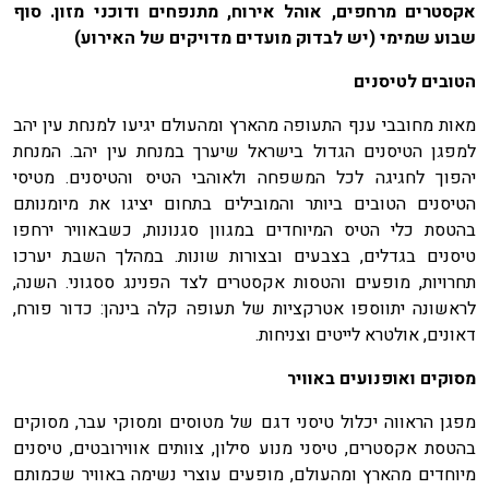
אקסטרים מרחפים, אוהל אירוח, מתנפחים ודוכני מזון. סוף
שבוע שמימי (יש לבדוק מועדים מדויקים של האירוע)
הטובים לטיסנים
מאות מחובבי ענף התעופה מהארץ ומהעולם יגיעו למנחת עין יהב
למפגן הטיסנים הגדול בישראל שיערך במנחת עין יהב. המנחת
יהפוך לחגיגה לכל המשפחה ולאוהבי הטיס והטיסנים. מטיסי
הטיסנים הטובים ביותר והמובילים בתחום יציגו את מיומנותם
בהטסת כלי הטיס המיוחדים במגוון סגנונות, כשבאוויר ירחפו
טיסנים בגדלים, בצבעים ובצורות שונות. במהלך השבת יערכו
תחרויות, מופעים והטסות אקסטרים לצד הפנינג ססגוני. השנה,
לראשונה יתווספו אטרקציות של תעופה קלה בינהן: כדור פורח,
דאונים, אולטרא לייטים וצניחות.
מסוקים ואופנועים באוויר
מפגן הראווה יכלול טיסני דגם של מטוסים ומסוקי עבר, מסוקים
בהטסת אקסטרים, טיסני מנוע סילון, צוותים אווירובטים, טיסנים
מיוחדים מהארץ ומהעולם, מופעים עוצרי נשימה באוויר שכמותם