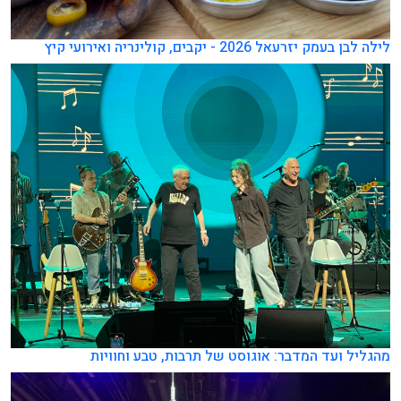
לילה לבן בעמק יזרעאל 2026 - יקבים, קולינריה ואירועי קיץ
מהגליל ועד המדבר: אוגוסט של תרבות, טבע וחוויות