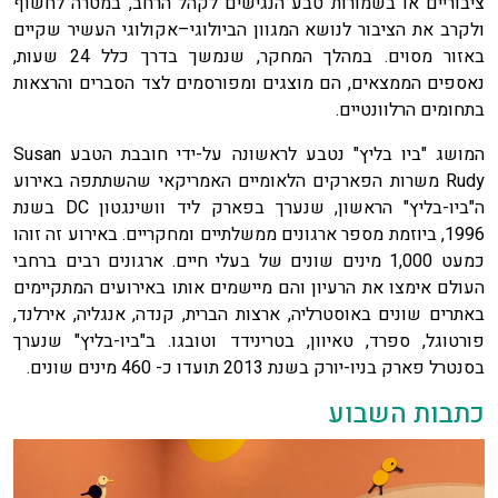
ציבוריים או בשמורות טבע הנגישים לקהל הרחב, במטרה לחשוף
ולקרב את הציבור לנושא המגוון הביולוגי–אקולוגי העשיר שקיים
באזור מסוים. במהלך המחקר, שנמשך בדרך כלל 24 שעות,
נאספים הממצאים, הם מוצגים ומפורסמים לצד הסברים והרצאות
בתחומים הרלוונטיים.
המושג "ביו בליץ" נטבע לראשונה על-ידי חובבת הטבע Susan
Rudy משרות הפארקים הלאומיים האמריקאי שהשתתפה באירוע
ה"ביו-בליץ" הראשון, שנערך בפארק ליד וושינגטון DC בשנת
1996, ביוזמת מספר ארגונים ממשלתיים ומחקריים. באירוע זה זוהו
כמעט 1,000 מינים שונים של בעלי חיים. ארגונים רבים ברחבי
העולם אימצו את הרעיון והם מיישמים אותו באירועים המתקיימים
באתרים שונים באוסטרליה, ארצות הברית, קנדה, אנגליה, אירלנד,
פורטוגל, ספרד, טאיוון, בטרינידד וטובגו. ב"ביו-בליץ" שנערך
בסנטרל פארק בניו-יורק בשנת 2013 תועדו כ- 460 מינים שונים.
כתבות השבוע