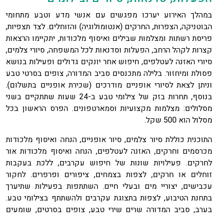
במהלך האירוע יערכו מפגשים עם אנשי מדע וטבע מתחומי
הבוטניקה, הצפרות, החרקים (אנטומולוגיה) והזוחלים. לצד תצפיות,
פריסת רשתות ומצלמות שבילים ואיסוף מלכודות, יתקיימו הרצאות
קצרות לקהל הרחב, הפעלות וסדנאות לכל המשפחה, סיורי צלמים,
סיורי האזנה לעטלפים, חיפוש אחר יונקים גדולים ופעילות בנושא
פסולת ומיחזור. בלילה מתכנסים סביב המדורה, צופים בסרטי טבע
וניתן לצאת לסיורי אופניים מודרכים (שכירת אופניים בתשלום).
בנוסף, תחרות בזק של צילומי טבע ב-24 שעות שתתקיים בשני
מסלולים: מצלמות מקצועיות וסמארטפונים. הפרס הראשון בכל
מסלול הוא 500 שקל.
התוכנית כוללת סיור צלמים, סיור אופניים, הנחה ואיסוף מלכודות
מכרסמים וחרקים, האזנה לעטלפים, הנחה ואיסוף מלכודות אור
לחרקים. פעילויות שונות של חיפוש עקרבים, ללכת בעקבות
זוחלים או חרקים, לצפות בצמחים, ציפורים ופרפרים. לחקור
עכבישים, יצוריי מים ובעלי חיים. השתתפות בפעילות שתיערך
בתחנת הטיבוע, לצפות בתצוגת עקרבים ולהשתתף בצילומי טבע.
בערב, סביב המדורה שרים שירי טבע, צופים בסרטים, שומעים