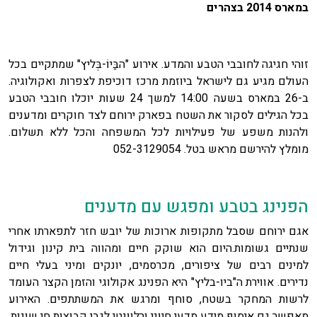
במארס 2014 בצהרים
זוהי חגיגה לחובבי הטבע והמדע. אירוע "הבַּיוֹ-בְּליץ" שמתקיים בכל
העולם מגיע גם לישראל ביוזמת מרכז דוכיפת לצפרות ואקולוגיה.
ב-26 במארס בשעה 14:00 למשך 24 שעות יוכלו חובבי הטבע
בכל הגילים לסקור את השטח בפארק ירוחם לצד חוקרים ומדענים
ולהנות משפע של פעילויות לכל המשפחה והכל ללא תשלום.
מומלץ להירשם מראש בטל. 052-3129054
הפנינג בטבע ומפגש עם מדענים
אגם ירוחם שסבל מתקופות ארוכות של יובש חזר לתפארתו אחרי
שנתיים גשומות.היום הוא שוקק חיים ומהווה בית קינון וגידול
למינים רבים של ציפורים, מכרסמים, יונקים ומיני בעלי חיים
נדירים. אווירת ה"ביו-בליץ" היא הפנינג אקולוגי והזמן הקצר העומד
לרשות המחקר בשטח, סוחף ומרגש את המשתתפים. האירוע
מאפשר גם איסוף מידע מדעי חיוני ורלוונטי לגבי קבוצות חי שונות,