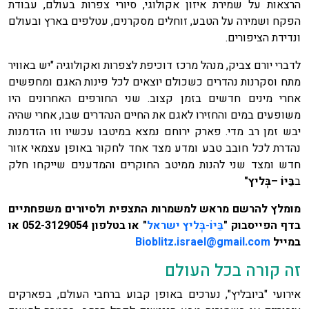
הרצאות על שמירת איזון אקולוגי, סיורי צפרות בעולם, עבודת
הפקח ושמירה על הטבע, זוחלים מסקרנים, עטלפים בארץ ובעולם
ונדידת הציפורים.
לדברי יורם צביק, מנהל מרכז דוכיפת לצפרות ואקולוגיה "יש באוויר
מתח וסקרנות נהדרים כשכולם יוצאים לכל פינות האגם ומחפשים
אחרי מינים חדשים בזמן קצוב. שני החורפים האחרונים היו
משופעים במים והחזירו לאגם את החיים הנהדרים שבו, אחרי שהיה
יבש זמן רב מדי. פארק ירוחם נמצא במיטבו עכשיו וזו הזדמנות
נהדרת לכל חובב טבע ומדע מצד אחד לחקור באופן עצמאי אזור
חדש ומצד שני להנות ממיטב החוקרים והמדענים שייקחו חלק
ב
בַּיוֹ –בְּליץ"
מומלץ להרשם מראש למשמרות התצפית ולסיורים משפחתיים
בדף הפייסבוק "
בַּיוֹ-בְּליץ ישראל
" או בטלפון 052-3129054 או
במייל
Bioblitz.israel@gmail.com
זה קורה בכל העולם
אירועי "ביובליץ", נערכים באופן קבוע ברחבי העולם, בפארקים