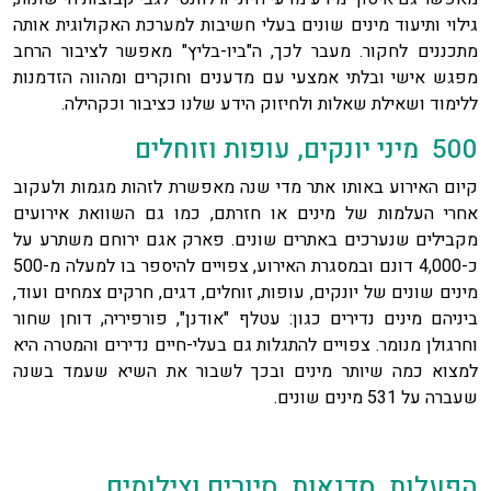
גילוי ותיעוד מינים שונים בעלי חשיבות למערכת האקולוגית אותה
מתכננים לחקור. מעבר לכך, ה"ביו-בליץ" מאפשר לציבור הרחב
מפגש אישי ובלתי אמצעי עם מדענים וחוקרים ומהווה הזדמנות
ללימוד ושאילת שאלות ולחיזוק הידע שלנו כציבור וכקהילה.
500 מיני יונקים, עופות וזוחלים
קיום האירוע באותו אתר מדי שנה מאפשרת לזהות מגמות ולעקוב
אחרי העלמות של מינים או חזרתם, כמו גם השוואת אירועים
מקבילים שנערכים באתרים שונים. פארק אגם ירוחם משתרע על
כ-4,000 דונם ובמסגרת האירוע, צפויים להיספר בו למעלה מ-500
מינים שונים של יונקים, עופות, זוחלים, דגים, חרקים צמחים ועוד,
ביניהם מינים נדירים כגון: עטלף "אודנן", פורפיריה, דוחן שחור
וחרגולן מנומר. צפויים להתגלות גם בעלי-חיים נדירים והמטרה היא
למצוא כמה שיותר מינים ובכך לשבור את השיא שעמד בשנה
שעברה על 531 מינים שונים.
הפעלות, סדנאות, סיורים וצילומים