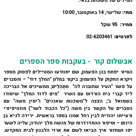
המילים של משפחת בנאי.
מתי:
שלישי, 14 באוקטובר, 10:00
מחיר:
95 שקל
לפרטים:
02-6203461
אבשלום קור
- בעקבות ספר הספרים
הסיור יפתח בגן הפעמון, שם יתוודעו המטיילים לפסוק מספר
ויקרא החקוק על הפעמון; ביקור במלון "המלך דוד" – והסברים
על פשר "העיר שחוברה לה" מתְּהִלִים; ממשיכים אל הבריכה
ליד קברי בית הורדוס עם השיר "מים לדוד המלך" שיסודו
בשמואל ב'; הצצה ל"משכנות שאננים" ו"ימין משה" עם
הסברים על הקשר בין משה ("כל הכבוד לשר") מונטיפיורי
ורעייתו יהודית לבין רחל אמנו בספר בראשית. ירידה לגיא בן
הינום – וסיפור ההתדרדרות של מנשה מלך יהודה; עליה לשער
יפו ושחזור איך הביאו לשם את ארזי הלבנון לבית המקדש.