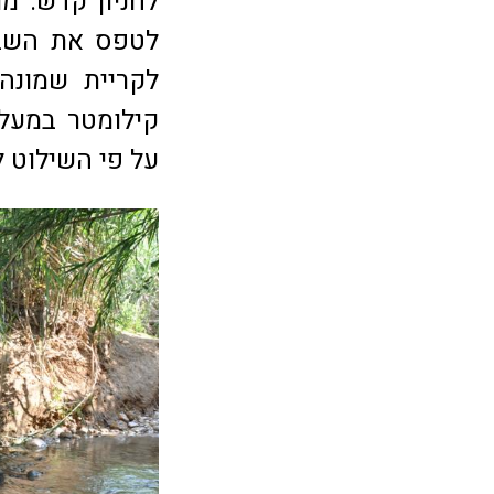
לחניון קדש. מ
קילומטר במעלה
על פי השילוט ל