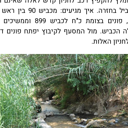
ומלץ להקפיץ רכב לחניון קדש לאלה שאינם ר
לטפס את השביל בחזרה. איך מגיעים: מכבי
לקריית שמונה, פונים בצומת כ"ח לכביש 99
 הכביש. מול המסעף לקיבוץ יפתח פונים ד
חניון האלות.