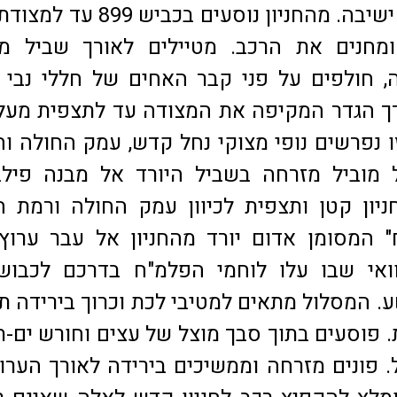
והתקינה פינות ישיבה. מהחניון נוסעים בכביש
ומחנים את הרכב. מטיילים לאורך שביל מר
 חולפים על פני קבר האחים של חללי נבי 
ך הגדר המקיפה את המצודה עד לתצפית מעל
 נפרשים נופי מצוקי נחל קדש, עמק החולה והג
מוביל מזרחה בשביל היורד אל מבנה פילב
ניון קטן ותצפית לכיוון עמק החולה ורמת הג
 המסומן אדום יורד מהחניון אל עבר ערוץ
ואי שבו עלו לוחמי הפלמ"ח בדרכם לכבוש
. המסלול מתאים למטיבי לכת וכרוך בירידה ת
. פוסעים בתוך סבך מוצל של עצים וחורש ים-תי
. פונים מזרחה וממשיכים בירידה לאורך הערו