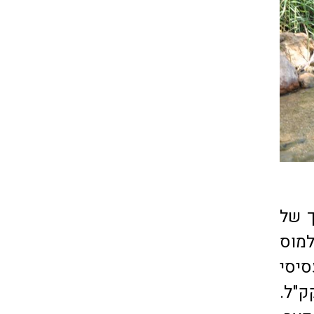
ך של
למוס
סיסי
ק"ל.