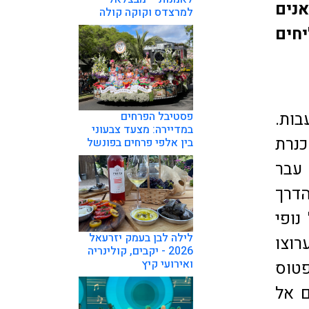
אנים
למרצדס וקוקה קולה
חים
בות.
פסטיבל הפרחים
במדיירה: מצעד צבעוני
כנרת
בין אלפי פרחים בפונשל
 עבר
דרך
נופי
לילה לבן בעמק יזרעאל
רוצו
2026 - יקבים, קולינריה
ואירועי קיץ
פטוס
ם אל