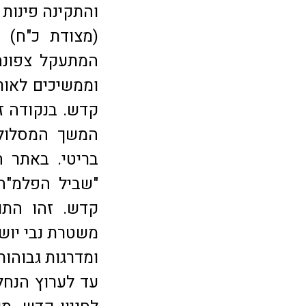
(מצודת כ"ח) 
המתעקל צפונה,
וממשיכים לאור
קדש. בנקודה זו
המשך המסלול 
בריטי. באתר ח
"שביל הפלמ"ח"
קדש. זהו התו
משטרת נבי יושע
ומדרגות גבוהות
עד לערוץ הנחל