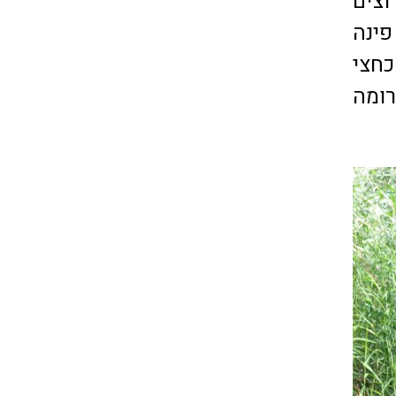
וצים
ש 90 בין ראש פינה
8 וממשיכים כחצי
רומה