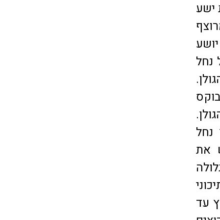
 899 עד למצודת ישע
וצף
יושע
 נחל
ולן.
וקס
ולן.
 נחל
 את
לולה
כוני
ץ עד