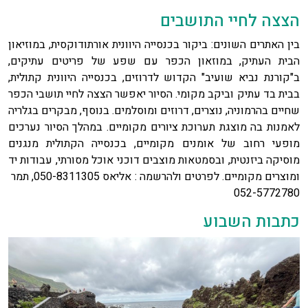
הצצה לחיי התושבים
בין האתרים השונים: ביקור בכנסייה היוונית אורתודוקסית, במוזיאון
הבית העתיק, במוזאון הכפר עם שפע של פריטים עתיקים,
ב"קורנת נביא שועיב" הקדוש לדרוזים, בכנסייה היוונית קתולית,
בבית בד עתיק וביקב מקומי. הסיור יאפשר הצצה לחיי תושבי הכפר
שחיים בהרמוניה, נוצרים, דרוזים ומוסלמים. בנוסף, מבקרים בגלריה
לאמנות בה מוצגת תערוכת ציורים מקומיים. במהלך הסיור נערכים
מופעי רחוב של אומנים מקומיים, בכנסייה הקתולית מנגנים
מוסיקה ביזנטית, ובסמטאות מוצבים דוכני אוכל מסורתי, עבודות יד
ומוצרים מקומיים. לפרטים ולהרשמה : אליאס 050-8311305, תמר
052-5772780
כתבות השבוע