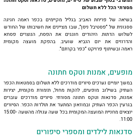
המערבי בסוף שבוע של סיורים, מופעים, סדנאות וטקס חתונה
מסורתי הכל ללא תשלום
בשיאה של פריחת האביב בגליל מקיימים בכפר ראמה חגיגה
ססגונית של "פסטיבל ניסן", שבו מציינים את חשיבותו של החודש
לשלוש הדתות. היהודים חוגגים את הפסח, הנוצרים פסחא
והדרוזים את יום הנביא שועיב. בהפקת מועצה מקומית
ראמה ובשיתוף פרויקט "כפר בקרתם".
מופעים, אמנות וטקס חתונה
במשך יומיים נערכים סיורים מודרכים ללא תשלום בסמטאות הכפר
העתיק בשילוב מופעים, להקות מחול, תזמורת מקומית, יצירות
אמנות, סדנאות וטקס חתונה מסורתי. סיורים מודרכים עוברים
בגרעין הכפר העתיק ובמוזאון המתעד את תולדות הכפר. הסיורים
יוצאים מחניית המועצה המקומית בכל שעה עגולה מהשעה 15:00-
11:00.
סדנאות לילדים ומספרי סיפורים