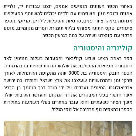
באתרי הכפר השונים מופיעים אמנים, יוצגו עבודות יד, גלריית
אמנים ודוכני מזון. משפחות עם ילדים יכולים להשתתף בפעילויות
מגוונות ביניהן: ציורי פנים, סדנאות והפעלות לילדים, קריוקי, מספר
סיפורים, טקס חתונה מסורתי בליווי תזמורת וזמרים מקומיים, מופע
מרכזי עם קונצרט ושירה על במה בגרעין הכפר.
קולינריה והיסטוריה
כפר ראמה מציע שפע קולינארי ומסעדות בעלות מוניטין לצד
היסטוריה מפוארת המשלבת את שלוש הדתות שחיות בו בהרמוניה.
הכפר חובק היסטוריה בת 3000 שנה מתקופת ההתנחלות לאורך
פרקי זמן והתרחשויות שעיצבו את ארץ ישראל והותירו בה ירושה
ארכיאולוגית. הסיורים נערכים על ידי מורה דרך מוסמך בן הכפר
אשר חושף בפני המבקרים את רזי המקום והעושר התרבותי שלו.
משך הסיור כשעתיים והוא עובר באתרים בעלי משמעות בתולדות
הכפר ובתצפית נוף מרהיבה אל נופי הגליל.