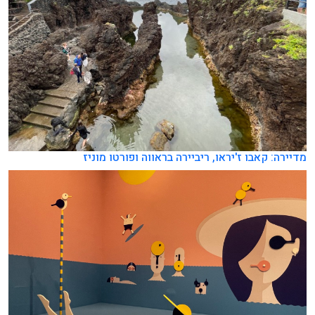
מדיירה: קאבו ז'יראו, ריביירה בראווה ופורטו מוניז