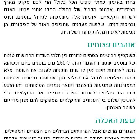
בחרו באגמון כאתר נופש הכל כלול? הרי לכם סקופ מארץ
הציפורים. אדמות הכבול של החולה הפכו אחרי ייבוש האגם
לשדות חקלאיים. אדמות אלה משמשות לגידול בוטנים, תירס
ובריכות דגים. שלושה מעדנים שחביבים מאוד על הציפורים. הן
מגיעות לאגמון מגלות גן עדן של מזון.
אוהבים פצוחים
כשקטיף הבוטנים מסתיים נותרים בין תלמי השדות החרושים טונות
של בוטנים שנשרו. העגור זקוק ל-250 גרם בוטנים ביום וכשהוא
זוכה לארוחות חינם אין לו שום תוכניות לעזוב את השטח. אלא
שהם מצליחים לחסל את המלאי תוך שבועות ספורים ולטיסות
המאורגנות שמגיעות בדצמבר וינואר נגמרים הפיצוחים. זהו הרגע
שבו הם פולשים לשדות התירס ומרגיזים את החקלאים. כדי
להשכין שלום בין העגורים והחקלאים מספקים להם מזון מדי יום
בשטח האגמון.
שעת האכלה
העגורים מרוצים אבל המרוויחים הגדולים הם הצפרים והמטיילים.
הביקור באגמון החולה כשכמות העגורים מגיעה לעשרות אלפים