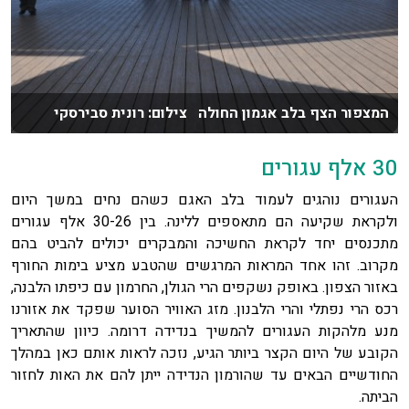
המצפור הצף בלב אגמון החולה צילום: רונית סבירסקי
30 אלף עגורים
העגורים נוהגים לעמוד בלב האגם כשהם נחים במשך היום
ולקראת שקיעה הם מתאספים ללינה. בין 30-26 אלף עגורים
מתכנסים יחד לקראת החשיכה והמבקרים יכולים להביט בהם
מקרוב. זהו אחד המראות המרגשים שהטבע מציע בימות החורף
באזור הצפון. באופק נשקפים הרי הגולן, החרמון עם כיפתו הלבנה,
רכס הרי נפתלי והרי הלבנון. מזג האוויר הסוער שפקד את אזורנו
מנע מלהקות העגורים להמשיך בנדידה דרומה. כיוון שהתאריך
הקובע של היום הקצר ביותר הגיע, נזכה לראות אותם כאן במהלך
החודשיים הבאים עד שהורמון הנדידה ייתן להם את האות לחזור
הביתה.