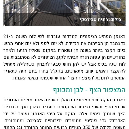
צילום: רונית סבירסקי
באופן מפתיע הציפורים הנודדות עובדות לפי לוח השנה. ב-21
בדצמבר הן מסיימות את הנדידה. לא יום לפני ולא יום אחרי ממש
ביום הקצר ביותר בשנה הן נשארות במקום שאליו הגיעו ולאחר
כחודשיים הן עפות חזרה הביתה לקנן. הציפורים לא מסתובבות עם
לוח שנה בכיס אבל יש להן חוש טבעי להבחין כשהלילה מתחיל
להתקצר והימים שוב מתארכים. בקק"ל בחרו ביום הזה כתאריך
המתאים לחנוכת "המצפור הצף" החדש שנפתח במימי האגמון.
המצפור הצף - לבן ומכונף
באגמון הוקמו שני מצפורים במהלך השנים האחד מצפור העגורים
שבנוי מעץ והשני מצפור השקנאים שעוצב מאבן ועץ. המצפור
הצף שנחנך בימים אלה הוקם על מימי האגמון ועוצב על ידי
האדריכל גדי פוליטי מחומרים ידידותיים לסביבה וממוחזרים.
משטח הליכה של 350 מטרים רבועים מחומר ממוחזר וגג מכונף