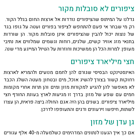
ציפורים לא סובלות מקור
גדלנו על המיתוס שהציפורים נודדות אל ארצות החום בגלל הקור.
רק מי שבחר אי פעם להתחפש לציפור בפורים ועטה על גופו בגד
של נוצות יכול להבין שהציפורים אינן סובלות מקור. הן שורדות
בתנאי מזג אוויר קשים, שלגים, רוחות וגשמים שמלווים את נתיבי
מעופן. למרות הכל הן ממשיכות וחוזרות על הטיול המייגע מדי שנה.
חצי מיליארד ציפורים
האינסטינקט הבסיסי שגורם להן לחמם מנועים ולהמריא לארצות
רחוקות קשור בצורך להשיג אוכל, מים ובטחון. מעטה השלג הכבד
לא מאפשר להן להגיע למקורות מזון ומים והן תרות אחרי מקומות
חמים עם שפע של מזון. בדרך זו מגיעות לארץ בעונת החורף חצי
מיליארד ציפורים. בשנים בהן היה אגם החולה ביצה פראית, הן עצרו
לשתות, חיפשו זירעונים ודגים והתעופפו לדרכן.
גן עדן של מזון
אם כך איך הגענו לנתונים המדהימים כשלמעלה מ-40 אלף עגורים