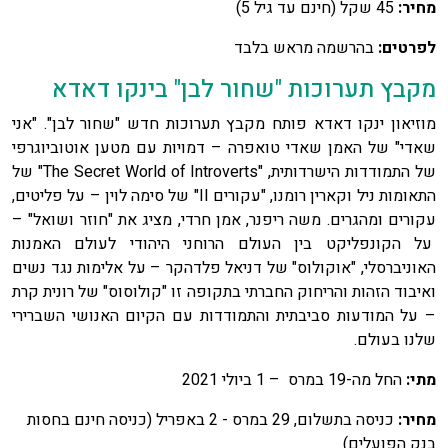
מחיר:
45 שקל (חינם עד גיל 5)
לפרטים:
בהרשמה מראש בלבד
מקבץ תערוכות "שחור לבן" בינקו דאדא
מוזיאון ינקו דאדא פותח מקבץ תערוכות חדש "שחור לבן". "אני
שאדי" של האמן שאדי טואפרה – דמויות עם מטען אוטוביוגרפי
של התמודדות הישרדותית, "The Secret World of Introverts" של
התאומות ניל וקארין רומנו, "עקורים II" של סימה לוין – על פליטים,
עקורים ומהגרים. משה ריפנר, אמן חרדי, מציג את "חוזר ושואל" –
על הקונפליקט בין העולם הרוחני היהודי לעולם האמנות
האוניברסלי, "אוקולוס" של דניאל פלדהקר – על אלימות נגד נשים
ואיבוד הזהות והריחוק החברתי בתקופה זו "קולוסוס" של רונית קרת
– על המודעות סביבתית והתמודדות עם הקיום האנושי השברירי
שלנו בעולם.
מתי:
החל מה-19 במרס – 1 ביולי 2021
מחיר:
כניסה בתשלום, 29 במרס - 2 באפריל (כניסה חינם בחסות
בנק הפועלים)