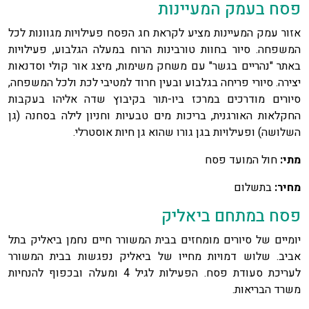
פסח בעמק המעיינות
אזור עמק המעיינות מציע לקראת חג הפסח פעילויות מגוונות לכל
המשפחה. סיור בחוות טורבינות הרוח במעלה הגלבוע, פעילויות
באתר "נהריים בגשר" עם משחק משימות, מיצג אור קולי וסדנאות
יצירה. סיורי פריחה בגלבוע ובעין חרוד למטיבי לכת ולכל המשפחה,
סיורים מודרכים במרכז ביו-תור בקיבוץ שדה אליהו בעקבות
החקלאות האורגנית, בריכות מים טבעיות וחניון לילה בסחנה (גן
השלושה) ופעילויות בגן גורו שהוא גן חיות אוסטרלי.
מתי:
חול המועד פסח
מחיר:
בתשלום
פסח במתחם ביאליק
יומיים של סיורים מומחזים בבית המשורר חיים נחמן ביאליק בתל
אביב. שלוש דמויות מחייו של ביאליק נפגשות בבית המשורר
לעריכת סעודת פסח. הפעילות לגיל 4 ומעלה ובכפוף להנחיות
משרד הבריאות.