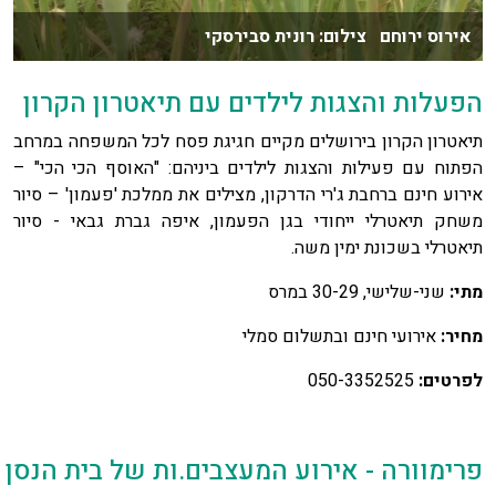
אירוס ירוחם צילום: רונית סבירסקי
הפעלות והצגות לילדים עם תיאטרון הקרון
תיאטרון הקרון בירושלים מקיים חגיגת פסח לכל המשפחה במרחב
הפתוח עם פעילות והצגות לילדים ביניהם: "האוסף הכי הכי" –
אירוע חינם ברחבת ג'רי הדרקון, מצילים את ממלכת 'פעמון' – סיור
משחק תיאטרלי ייחודי בגן הפעמון, איפה גברת גבאי - סיור
תיאטרלי בשכונת ימין משה.
מתי:
שני-שלישי, 30-29 במרס
מחיר:
אירועי חינם ובתשלום סמלי
לפרטים:
050-3352525
פרימוורה
-
אירוע
המעצבים
.
ות
של
בית
הנסן