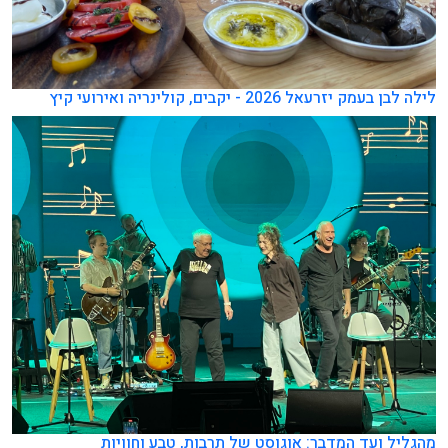
לילה לבן בעמק יזרעאל 2026 - יקבים, קולינריה ואירועי קיץ
מהגליל ועד המדבר: אוגוסט של תרבות, טבע וחוויות