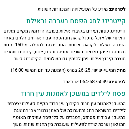
לפרטים:
מידע על הפעילויות והמכוורות השונות
קייטרינג לחג הפסח בערבה ובאילת
קייטרינג כפות תמרים בקיבוץ אילות בערבה הדרומית מקיים מתחם
קולינרי של אוכל מוכן לקראת חג הפסח עבור אורחים הלנים באזור
הערבה ואילת. לקראת ארוחת החג יוצעו למעלה מ-150 מנות
מגוונות ביניהן: סלטים, בשרים, עופות ודגים, יינות, קינוחים ותמרים
תוצרת קיבוץ אילות. ניתן להזמין גם משלוחים. הקייטרינג כשר.
מתי:
חמישי-שישי, 26-25 במרס (הזמנות עד יום חמישי 16:00)
לפרטים:
054-5875049 או באתר
פסח לילדים במשכן לאמנות עין חרוד
המשכן לאמנות עין חרוד בקיבוץ עין חרוד מקיים פעילות יצירתית
לילדים בהשראת החג והתערוכה של האמן גרגורי אבו המוצגת
במשכן. עבודות פסיפס, הסברים על כלי פסח עתיקים מאוסף
המוזאון וערכת יצירה לפעילות שעוברת בין תחנות שונות. משך