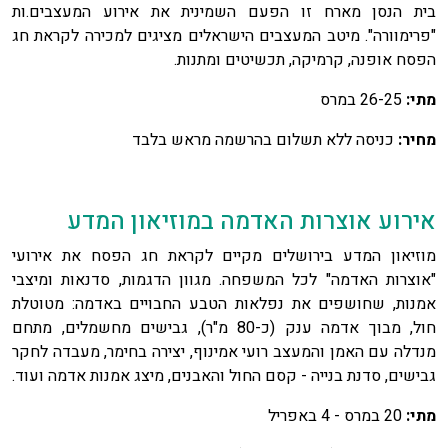
בית הנסן מארח זו הפעם השמינית את אירוע המעצבים.ות
"פרימוורה". מיטב המעצבים הישראלים מציגים למכירה לקראת חג
הפסח אופנה, קרמיקה, תכשיטים ומתנות.
מתי:
26-25 במרס
מחיר:
כניסה ללא תשלום בהרשמה מראש בלבד
אירוע אוצרות האדמה במוזיאון המדע
מוזיאון המדע בירושלים מקיים לקראת חג הפסח את אירועי
"אוצרות האדמה" לכל המשפחה. מגוון הדגמות, סדנאות ומיצבי
אמנות, שחושפים את נפלאות הטבע החבויים באדמה: מטוטלת
חול, מבוך אדמה ענק (כ-80 מ"ר), גבישים מחשמלים, מתחם
מנדלה עם האמן והמעצב רועי אמינוף, יצירה בחימר, מעבדה לחקר
גבישים, סדנת בנייה - קסם החול והאבנים, מיצג אמנות אדמה ועוד.
מתי:
20 במרס - 4 באפריל