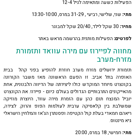
הפעילות כשעה ומתאימה לגיל 12-4
מתי:
שני, שלישי, רביעי , 31-29 במרס, 13:30-10:00
מחיר:
30 שקל לילד, 20/40 שקל למבוגר
לפרטים:
הפעילות מותנית בהרשמה מראש באתר
מחווה לפיירוז עם מירה עוואד ותזמורת
מזרח-מערב
תזמורת ירושלים מזרח מערב חוזרת להופיע בפני קהל בבית
האופרה בתל אביב. זו הפעם הראשונה מאז משבר הקורונה
בקונצרט מיוחד המוקדש כולו ליצירתה של הדיווה הלבנונית, אחת
מהאייקונים התרבותיים הגדולים בעולם כיום - פיירוז. את הקונצרט
יוביל המנצח תום כהן עם הזמרת מירה עווד, היוצרת מוזיקה
שמשלבת בין קלאסיקה ערבית לעולמות הפופ והרוק. לצידה,
ריאהם חמאדי בעלת קול הקטיפה ופסנתרן הג'אז והמלחין הישראלי
גיא מינטוס.
מתי:
חמישי, 18 במרס, 20:00