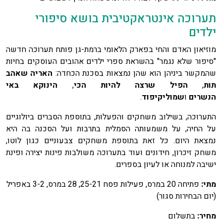
תערוכה אינטראקטיבית בושא סיפורי
ילדים
מוזיאון האדם והחי בפארק הלאומי ברמת-גן פותח תערוכה חדשה
"סיפור שלא נגמר" בהשראת ספרי ילדים אהובים העוסקים בחיות
שהמקשר ביניהן הוא שהן נמצאות בסכנת הכחדה:
האריה שאהב
תות
,
הפיל שרצה להיות הכי
,
הינוקא באי
הנשרים
ו
שמוליקיפוד
.
התערוכה, בשילוב משחקים והפעלות, בתוספת הסברים ביולוגיים
על החיה, על משמעותה הסמלית בתרבות ועל הסכנה בה היא
נמצאת היום. כל זאת בתוספת משחקים צבעוניים כגון לוטו,
משחק זיכרון, חידונים ועוד בתערוכה משולבות פינות יצירה ופינת
ישיבה למנוחה או לעיון בספרים.
מתי:
פתיחה 20 במרס, פעילות פסח 25-21, 28 במרס, 3-2 באפריל
(יום הבחירות סגור)
מחיר:
בתשלום