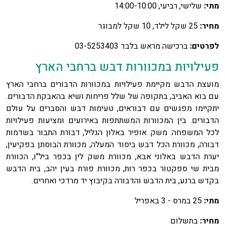
מתי:
שלישי, רביעי, 14:00-10:00
מחיר:
25 שקל לילד, 10 שקל למבוגר
לפרטים:
ברכישה מראש בלבד 03-5253403
פעילויות במכוורות דבש ברחבי הארץ
מועצת הדבש מקיימת פעילויות במכוורות הדבורים ברחבי הארץ
עם בוא האביב, בתקופה של שלל פריחות ושיא בהאבקת הדבורים.
יתקיימו מפגשים עם דבוראים, טעימות דבש והסברים על עולם
הדבורים. בין המכוורות המשתתפות באירועים ומציעות פעילויות
לכל המשפחה: משק אופיר באלון הגליל, דבורת התבור בשדמות
דבורה, מכוורת הכל דבש ביסוד המעלה, מכוורת הבוסתן בפקיעין,
יערת הדבש באלוני אבא, מכוורת משק לין בכפר ביל"ו, הכוורת
מבית שי ספקטור בכפר רות, מכוורת פורת בעין יהב, בית הדבש
בקדש ברנע, בית הדבש והדבורה בקיבוץ יד מרדכי ואחרים.
מתי:
25 במרס - 3 באפריל
מחיר:
בתשלום