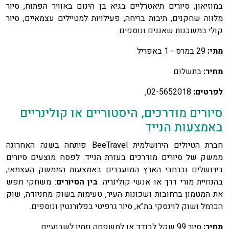
במוזיאון, סיורים תיאטרליים בגיא בן הינום באוויר הפתוח, סיור
מלווה שחקנים, תיבות בריחה, פעילויות למטיילים עצמאיים, סיור
קולי במשכנות שאננים ונוספים.
מתי:
29 במרס - 1 באפריל
מחיר:
בתשלום
לפרטים:
02-5652018,
סיורים מודרכים, היסטוריים או קולינריים
באמצעות הנייד
חברת הטיולים הירושלמית BeeTravel פיתחה בשנה האחרונה
ממשק של סיורים מודרכים בעזרת הנייד.
לפסח מוצעים סיורים
בירושלים וברחבי הארץ המועברים באמצעות הממשק העצמאי,
בהנחיית מורי דרך או אנשי קולינריה.
בין הסיורים
: משחקי חפש
את המטמון ברחובות ושכונות העיר, טעימות בשוק מחניודה, שוק
הכרמל ושוק לוינסקי בת"א,
סיור גרפיטי בפלורנטין ונוספים.
מחיר:
סיור 99 שקל לבודד או למשפחה וזמין לשבועיים