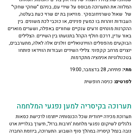
המלווה את התערוכה מבוסס על שירי עם, בניהם "שחקי שחקי"
של שאול טשרניחובסקי . מוזיאון בת ים שרוי כעת בעלטה,
העבודות זוהרות בו כמעין פנינים, או כוכבי לכת משונים. בין
ההקרנות מונחים זרעים ענקיים שחורים באפלה, ושערים מוארים
באור עדין, דרכם חולף הקהל בתנועתו בין השירים. הצלילים
הבוקעים מהפסלים הווירטואליים זולגים אלה לאלה, מתערבבים,
יוצרים מרחב קקפוני. צלילי השירים ועבודות הווידאו פותחו
בטכנולוגיות אנימציה מתקדמות.
מתי:
פתיחה, 28 בדצמבר, 19:00
לפרטים:
כניסה חופשית
תערוכה בקיסריה למען נפגעי המלחמה
תערוכת מכירה ייחודית שכל הכנסותיה ייתרמו לרכישת כסאות
גלגלים לשיקום נפגעי מלחמת 'חרבות ברזל', תיערך בגלריית ארט
נובה בנמל קיסריה במהלך סוף השבוע. התערוכה, ביוזמת החברה