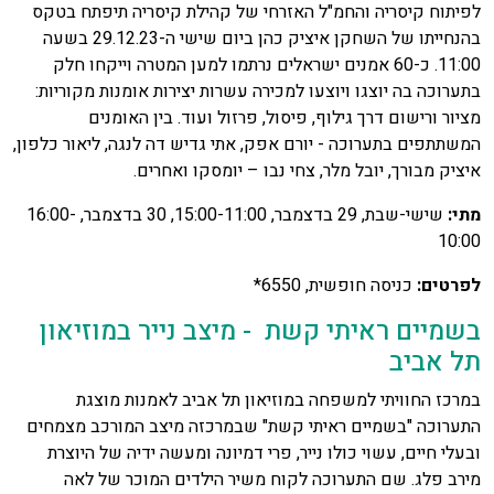
לפיתוח קיסריה והחמ"ל האזרחי של קהילת קיסריה תיפתח בטקס
בהנחייתו של השחקן איציק כהן ביום שישי ה-29.12.23 בשעה
11:00. כ-60 אמנים ישראלים נרתמו למען המטרה וייקחו חלק
בתערוכה בה יוצגו ויוצעו למכירה עשרות יצירות אומנות מקוריות:
מציור ורישום דרך גילוף, פיסול, פרזול ועוד. בין האומנים
המשתתפים בתערוכה - יורם אפק, אתי גדיש דה לנגה, ליאור כלפון,
איציק מבורך, יובל מלר, צחי נבו – יומסקו ואחרים.
מתי:
שישי-שבת, 29 בדצמבר, 15:00-11:00, 30 בדצמבר, 16:00-
10:00
לפרטים:
כניסה חופשית, 6550*
בשמיים ראיתי קשת - מיצב נייר במוזיאון
תל אביב
במרכז החוויתי למשפחה במוזיאון תל אביב לאמנות מוצגת
התערוכה "בשמיים ראיתי קשת" שבמרכזה מיצב המורכב מצמחים
ובעלי חיים, עשוי כולו נייר, פרי דמיונה ומעשה ידיה של היוצרת
מירב פלג. שם התערוכה לקוח משיר הילדים המוכר של לאה