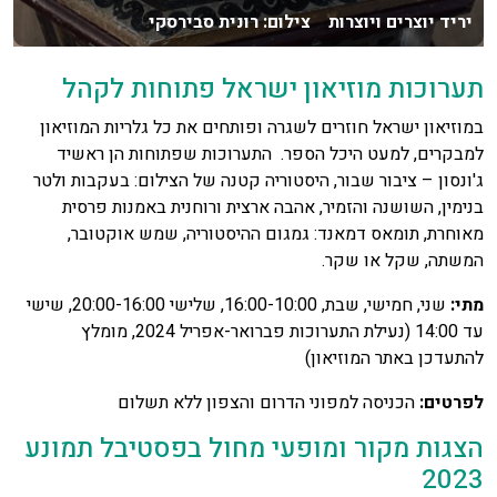
יריד יוצרים ויוצרות צילום: רונית סבירסקי
תערוכות מוזיאון ישראל פתוחות לקהל
במוזיאון ישראל חוזרים לשגרה ופותחים את כל גלריות המוזיאון
למבקרים, למעט היכל הספר. התערוכות שפתוחות הן ראשיד
ג'ונסון – ציבור שבור, היסטוריה קטנה של הצילום: בעקבות ולטר
בנימין, השושנה והזמיר, אהבה ארצית ורוחנית באמנות פרסית
מאוחרת, תומאס דמאנד: גמגום ההיסטוריה, שמש אוקטובר,
המשתה, שקל או שקר.
מתי:
שני, חמישי, שבת, 16:00-10:00, שלישי 20:00-16:00, שישי
עד 14:00 (נעילת התערוכות פברואר-אפריל 2024, מומלץ
להתעדכן באתר המוזיאון)
לפרטים:
הכניסה למפוני הדרום והצפון ללא תשלום
הצגות מקור ומופעי מחול בפסטיבל תמונע
2023