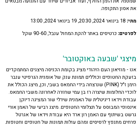
שמסמל את הזמן החולף, ועוד אביזרים שיחד עם התנועה מבטאים
את אסון התקופה.
מתי:
18 בינואר 2024, 20:30, 19 בינואר 2024, 13:00
לפרטים:
כרטיסים באתר להקת המחול ענבל, 90-60 שקל
מיצגי 'שבעה באוקטובר'
אנו - מוזיאון העם היהודי מציג בקומת הכניסה מיצגים המתמקדים
בזעקת החטופים וכוללים תמונת ענק של אומנית הגרפיטי ענבר
הימן ז"ל (PINK) שנרצחה בידי החמאס בשבי, וכן, מיצג הכולל את
לוכדי החלומות שיצרה רז בן עמי שחזרה לאחרונה משבי החמאס.
עבודת וידאו דיגיטלית של האמנית שירלי שור המציגה דיוקן
אינסופי המבוסס על תצלומי החטופים. מיצג רביעי של האמן אורי
גרשט בשיתוף עם האמן רון ארד היא עבודת וידאו של אגרטל
פרחים מתנפץ לרסיסים ומהם עולות תמונות של חטופים וחטופות.