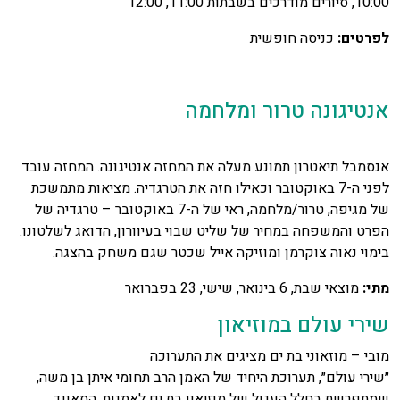
10:00, סיורים מודרכים בשבתות 11:00, 12:00
לפרטים:
כניסה חופשית
אנטיגונה טרור ומלחמה
אנסמבל תיאטרון תמונע מעלה את המחזה אנטיגונה. המחזה עובד
לפני ה-7 באוקטובר וכאילו חזה את הטרגדיה. מציאות מתמשכת
של מגיפה, טרור/מלחמה, ראי של ה-7 באוקטובר – טרגדיה של
הפרט והמשפחה במחיר של שליט שבוי בעיוורון, הדואג לשלטונו.
בימוי נאוה צוקרמן ומוזיקה אייל שכטר שגם משחק בהצגה.
מתי:
מוצאי שבת, 6 בינואר, שישי, 23 בפברואר
שירי עולם במוזיאון
מובי – מוזאוני בת ים מציגים את התערוכה
״שירי עולם״, תערוכת היחיד של האמן הרב תחומי איתן בן משה,
שמתפרשת בחלל העגול של מוזיאון בת ים לאמנות. הסאונד