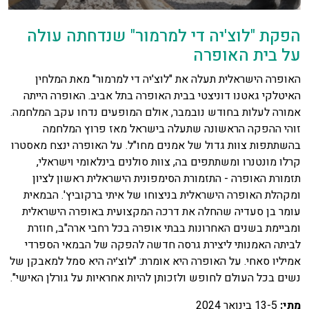
הפקת "לוצ'יה די למרמור" שנדחתה עולה
על בית האופרה
האופרה הישראלית תעלה את "לוצ'יה די למרמור" מאת המלחין
האיטלקי גאטנו דוניצטי בבית האופרה בתל אביב. האופרה הייתה
אמורה לעלות בחודש נובמבר, אולם המופעים נדחו עקב המלחמה.
זוהי ההפקה הראשונה שתעלה בישראל מאז פרוץ המלחמה
בהשתתפות צוות גדול של אמנים מחו"ל. על האופרה ינצח מאסטרו
קרלו מונטנרו ומשתתפים בה, צוות סולנים בינלאומי וישראלי,
תזמורת האופרה - התזמורת הסימפונית הישראלית ראשון לציון
ומקהלת האופרה הישראלית בניצוחו של איתי ברקוביץ'. הבמאית
עומר בן סעדיה שהחלה את דרכה המקצועית באופרה הישראלית
ומביימת בשנים האחרונות בבתי אופרה בכל רחבי ארה"ב, חוזרת
לביתה האמנותי ליצירת גרסה חדשה להפקה של הבמאי הספרדי
אמיליו סאחי. על האופרה היא אומרת: "לוצ׳יה היא סמל למאבקן של
נשים בכל העולם לחופש ולזכותן להיות אחראיות על גורלן האישי".
מתי:
13-5 בינואר 2024