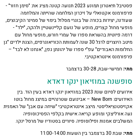
פסטיבל תיאטרון תמונע 2023 תנועה קטנה מציג את: "סימן חזור" -
פרפורמנס אקטואלי על זיכרון המלחמה שהייתה והמלחמה
שעודנה, יצירות בכורה של בוגרי מסלול בימוי של סמינר הקיבוצים,
מופעי מחול קצרים, מופע של נועם קליינשטיין ולהקה, "ילד" -
דרמה פיוטית בהשראת ספרו של עמרי חורש, מופעי מחול עם
מיטב היוצרים לרגל 30 שנה לעמותת הכוריאוגרפים, הצגת ילדים "גן
החלומות האבודים" עפ"י ספרו של יהונתן גפן, "אנחנו לא לבד" –
פרפורמנס אינטראקטיבי.
מתי:
חמישי-שבת, 30-28 בדצמבר
סופשנה במוזיאון ינקו דאדא
אירועים לסיום שנת 2023 במוזיאון ינקו דאדא בעין הוד. בין
האירועים: New Born – אבינועם שטרנהיים במיצג מחול בוטו
אקזיסטנציאליסטי. מיצב אינטראקטיבי "שיחה עם אבן" של האמנית
נעה אורליצקי ומופע קריאה אישית בקלפי הפסיכוסופיה
המשלבים אמנות ופילוסופיה. סיורים בסטודיו של מרסל ינקו.
מתי:
שבת 30 בדצמבר בין השעות 11:00-14:00