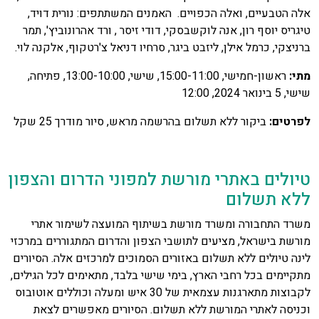
אלה הטבעיים, ואלה הכפויים. האמנים המשתתפים: נורית דויד,
טיגריס יוסף רון, אנה לוקשבסקי, דודי זיסר , ורד אהרונוביץ', תמר
ברניצקי, כרמל אילן, ליזבט ביגר, סרחיו דניאל צ'רטקוף, אלקנה לוי.
מתי:
ראשון-חמישי, 15:00-11:00, שישי, 13:00-10:00, פתיחה,
שישי, 5 בינואר 2024, 12:00
לפרטים:
ביקור ללא תשלום בהרשמה מראש, סיור מודרך 25 שקל
טיולים באתרי מורשת למפוני הדרום והצפון
ללא תשלום
משרד התחבורה ומשרד מורשת בשיתוף המועצה לשימור אתרי
מורשת בישראל, מציעים לתושבי הצפון והדרום המתגוררים במרכזי
לינה טיולים ללא תשלום באזורים הסמוכים למרכזים אלה. הסיורים
מתקיימים בכל רחבי הארץ, בימי שישי בלבד, מתאימים לכל הגילים,
לקבוצות מתארגנות עצמאית של 30 איש ומעלה וכוללים אוטובוס
וכניסה לאתרי המורשת ללא תשלום. הסיורים מאפשרים לצאת