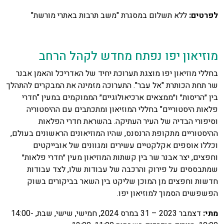
לפרטים:
ללא תשלום במסגרת "משב תרבות באתרי מורשת"
מוזיאון יפו נפתח מחדש לקהל הרחב
בחללי מוזיאון יפו מוצגת תערוכת יחיד של האדריכל והאמן אבנר
שר תחת הכותרת "אל עבר". התערוכה מזמינה את המבקרים להתהלך
בין ״הריסות״ ו״ממצאים ארכיאולוגיים״ הממוקמים במעין "חדרי
פלאות היסטוריים" בחללי המוזיאון ומתכתבים עם ההיסטוריה
וסיפורי הבדיה של העיר העתיקה. בהשראת חדרי הפלאות
ההיסטוריים מתקופת הרנסנס, שהיו המוזיאונים הראשונים בעולם,
וכללו אוספים אקלקטיים עשירים ומגוונים של אובייקטים
וחפצים, יצר אבנר שר בין קשתות המוזיאון מעין ״חדרי פלאות״
שמתבססים על פירוק והרכבה של עבודות שלו, לצד עבודות
חדשות וחפצים מן המוכן שליקט בין השאר בביקורים בשוק
הפשפשים הסמוך למוזיאון יפו.
מתי:
דצמבר 2023 – 31 במרס 2024, חמישי, שישי, שבת, 14:00-