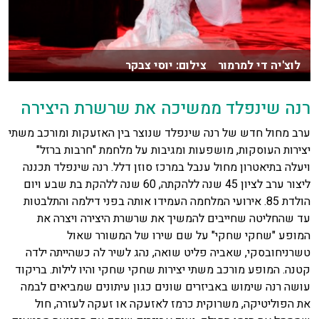
לוצ'יה די למרמור צילום: יוסי צבקר
רנה שינפלד ממשיכה את שרשרת היצירה
ערב מחול חדש של רנה שינפלד שנוצר בין האזעקות ומורכב משתי
יצירות העוסקות, מושפעות ומגיבות על מלחמת "חרבות ברזל"
ויעלה בתיאטרון מחול ענבל במרכז סוזן דלל. רנה שינפלד תכננה
ליצור ערב לציון 45 שנה ללהקתה, 60 שנה ללהקת בת שבע ויום
הולדת 85. אירועי המלחמה העמידו אותה בפני דילמה והתלבטות
עד שהחליטה שחייבים להמשיך את שרשרת היצירה ויצרה את
המופע "שחקי שחקי" על שם שירו של המשורר שאול
טשרניחובסקי, שאביה פליט שואה, נהג לשיר לה כשהייתה ילדה
קטנה. המופע מורכב משתי יצירות שחקי שחקי והיו לילות. בריקוד
עושה רנה שימוש באביזרים שונים כגון עיתונים שמביאים לבמה
את הפוליטיקה, משרוקית כרמז לאזעקה או זעקה לעזרה, חול