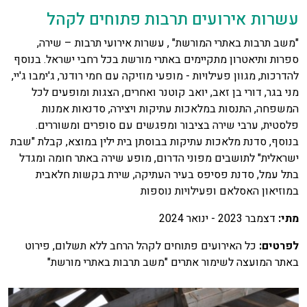
עשרות אירועים תרבות פתוחים לקהל
"משב תרבות באתרי המורשת" , עשרות אירועי תרבות – שירה,
ספרות ותיאטרון מתקיימים באתרי מורשת בכל רחבי ישראל. בנוסף
להדרכות, מגוון פעילויות - מופעי מוזיקה עם חמי רודנר, ג'ימבו ג'יי,
מני בגר, דורי בן זאב, יואב קוטנר ואחרים, הצגות ומופעים לכל
המשפחה, התנסות במלאכות עתיקות ויצירה, סדנאות אמנות
פלסטית, ערבי שירה בציבור ומפגשים עם סופרים ומשוררים.
בנוסף, סדנת מלאכות עתיקות בבוסתן בית ילין במוצא, קבלת "שבת
ישראלית" לתושבים מפוני הדרום, מופע שירה באתר חומה ומגדל
בתל עמל, סדנת פסיפס בעיר העתיקה, שירת בקשות חלאבית
במוזיאון האסלאם ופעילויות נוספות
מתי:
דצמבר 2023 - ינואר 2024
לפרטים:
כל האירועים פתוחים לקהל הרחב ללא תשלום, פירוט
באתר המועצה לשימור אתרים "משב תרבות באתרי מורשת"