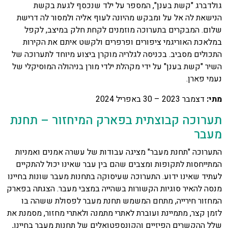
גולדברג "קשת בענן", המספר על ילד שנכסף לגעת בקשת
הנישאת לה אל על ומבקש מהיונה לעוף אליה ולמסור לה דרישת
שלום. המבקרים בתערוכה מוזמנים לקחת חלק במיצב, לקפל
במלאכת האוריגמי ציפורים ופרפרים ולקשט איתם את הקירות
התכולים מסביב. בכניסה לגלריה מוקרן ביצוע מיוחד לתערוכה של
השיר "קשת בענן" על ידי מקהלת ילדי מורן בניהולה המוסיקלי של
נעמי פארן.
מתי:
דצמבר 2023 – 30 באפריל 2024
תערוכה קבוצתית בפארק המיחזור – תחנת
מעבר
התערוכה "תחנת מעבר" מציגה עבודות של עשרה אמנים ואמניות
המתייחסות לתקופות ומצבים שהם בין עבר שאינו יכול להתקיים
לעתיד שאינו ידוע. התערוכה שעיסוקה בתחנות מעבר שונות בחיינו
מנסה להאיר סוגיות הקשורות בשהייה במצבי מעבר. הצגתה בפארק
המחזור חירייה, מתחם המשמש תחנת מעבר לפסולת ששהה בו
לזמן קצר, מתמיינת ועוברת לאתרי מתמנה ולאתרי מחזור, מסמנת את
שלל ההקשרים הפיזיים והקונספטואלים של תחנות מעבר בחיינו,