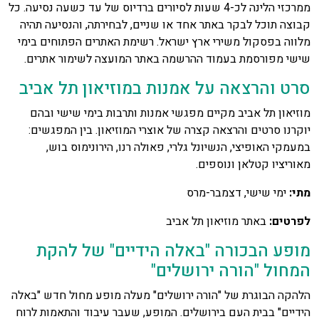
ממרכזי הלינה לכ-4 שעות לסיורים ברדיוס של עד כשעה נסיעה. כל
קבוצה תוכל לבקר באתר אחד או שניים, לבחירתה, והנסיעה תהיה
מלווה בפסקול משירי ארץ ישראל. רשימת האתרים הפתוחים בימי
שישי מפורסמת בעמוד ההרשמה באתר המועצה לשימור אתרים.
סרט והרצאה על אמנות במוזיאון תל אביב
מוזיאון תל אביב מקיים מפגשי אמנות ותרבות בימי שישי ובהם
יוקרנו סרטים והרצאה קצרה של אוצרי המוזיאון. בין המפגשים:
במעמקי האופיצי, הנשיונל גלרי, פאולה רנו, הירונימוס בוש,
מאוריציו קטלאן ונוספים.
מתי:
ימי שישי, דצמבר-מרס
לפרטים:
באתר מוזיאון תל אביב
מופע הבכורה "באלה הידיים" של להקת
המחול "הורה ירושלים"
הלהקה הבוגרת של "הורה ירושלים" מעלה מופע מחול חדש "באלה
הידיים" בבית העם בירושלים. המופע, שעבר עיבוד והתאמות לרוח