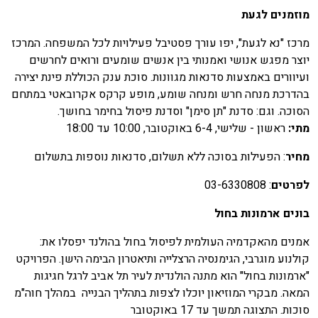
וזמנים לגעת
רכז "נא לגעת", יפו עורך פסטיבל פעילויות לכל המשפחה. המרכז
וצר מפגש אנושי ואמנותי בין אנשים שומעים ורואים לחרשים
עיוורים באמצעות סדנאות מגוונות. סוכת ענק הכוללת פינת יצירה
הדרכת מנחה חרש ומנחה שומע, מופע קרקס אקרובאטי במתחם
סוכה. וגם: סדנת "תן סימן" וסדנת פיסול בחימר בחושך.
תי:
ראשון - שלישי, 6-4 באוקטובר, 10:00 עד 18:00
חיר
: הפעילות בסוכה ללא תשלום, סדנאות נוספות בתשלום
פרטים
: 03-6330808
ונים ארמונות בחול
מנים מהאקדמיה העולמית לפיסול בחול בהולנד יפסלו את:
ולנוע מוגרבי, הגימנסיה הרצלייה ותיאטרון הבימה הישן. הפרויקט
ארמונות בחול" הוא מתנה הולנדית לעיר תל אביב לרגל חגיגות
מאה. מבקרי המוזיאון יוכלו לצפות בתהליך הבנייה במהלך חוה"מ
וכות. התצוגה תמשך עד 17 באוקטובר