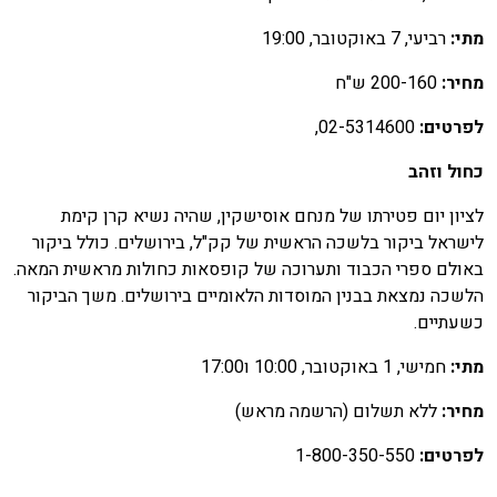
תי:
רביעי, 7 באוקטובר, 19:00
חיר:
200-160 ש"ח
פרטים:
02-5314600,
חול וזהב
ציון יום פטירתו של מנחם אוסישקין, שהיה נשיא קרן קימת
ישראל ביקור בלשכה הראשית של קק"ל, בירושלים. כולל ביקור
אולם ספרי הכבוד ותערוכה של קופסאות כחולות מראשית המאה.
לשכה נמצאת בבנין המוסדות הלאומיים בירושלים. משך הביקור
שעתיים.
תי:
חמישי, 1 באוקטובר, 10:00 ו17:00
חיר:
ללא תשלום (הרשמה מראש)
פרטים:
1-800-350-550