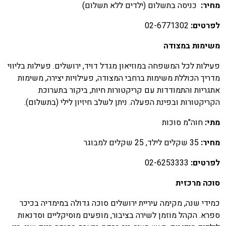
חיר:
כניסה בתשלום (ילדים ללא תשלום)
פרטים:
02-6771302
שימות במצודה
עילות לכל המשפחה במוזיאון מגדל דויד, ירושלים. פעילות בליווי
דריך הכוללת משימות ברחבי המצודה, פעילויות יצירה, משימות
תגריות והתמודדות עם קריקטורות חיות, ביקור בתערוכת
קריקטורות ובפינת הפעלה. ניתן לשלב חיזיון לילי (בתשלום).
תי:
חוה"מ סוכות
חיר:
35 שקלים לילד, 25 שקלים למבוגר
פרטים:
02-6253333
וכה מרכזית
מידי שנה, מקימה עיריית ירושלים סוכה גדולה במימדיה בכיכר
פרא. הקהל מוזמן לשירה בציבור, מופעים מוסיקליים וסדנאות