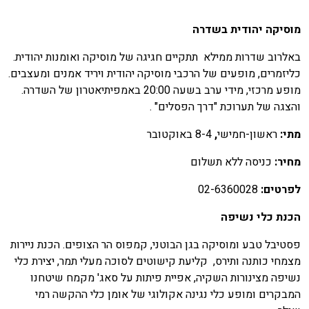
וסיקה יהודית בשדרה
אלרוב שדרות ממילא תתקיים חגיגה של מוסיקה ואומנות יהודית.
ליזמרים, מופעים של הרכבי מוסיקה יהודית ויריד אמנים ומעצבים.
מופע מרכזי, מידי ערב בשעה 20:00 באמפיתיאטרון של השדרה.
הצגה של תערוכת "דרך הפסלים" .
תי:
ראשון-חמישי
,
8-4 באוקטובר
חיר:
כניסה ללא תשלום
פרטים:
02-6360028
כנת כלי נשיפה
סטיבל טבע ומוסיקה בגן הבוטני, קמפוס הר הצופים. הכנת ניירות
צמחי כותנה ותירס, קליעת קישוטים לסוכה מעלי תמר, יצירת כלי
שיפה מצינורות השקיה, אפיית פיתות על סאג' מקמח שיטחנו
מבקרים ומופע כלי נגינה אקולוגי של אומן כלי ההקשה רמי