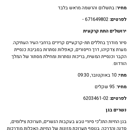
חיר:
בתשלום והרשמה מראש בלבד
פרטים:
671649802 -
רושלים התת קרקעית
יור מודרך בחללים תת-קרקעיים קרירים ברחבי העיר העתיקה.
ערת צדקיהו, דרך הייסורים, קאפלות נסתרות בסביבת כנסיית
קבר וכנסיית המשיח, בריכות נסתרות ומחילת מסתור של המלך
ורדוס.
תי:
10 באוקטובר, 09:30
חיר
: 95 שקלים
פרטים
:
6203461-02
שרים בגן
גן החיות התנ"כי סיורי טבע בעקבות הנשרים, תערוכת צילומים,
דנה והדרכה. בנוסף תערוכת מזונות של החיות, האכלות מודרכות