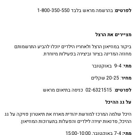
פרטים
: בהרשמה מראש בלבד 1-800-350-550
ציירים את
הרצל
יקור במוזיאון הרצל ולאחריו הילדים יוכלו להביע התרשמותם
חוזה המדינה בציור וביצירה בפעילות מיוחדת.
תי
: 9-4 באוקטובר
חיר
: 20-25 שקלים
פרטים
: 02-6321515 כניסה בתיאום מראש
ל גג ההיכל
יכל שלמה המרכז למורשת יהודית מארח את תיאטרון פויקה על גג
היכל, סדנאות יצירה לילדים והפעלות בתערוכות המוזיאון.
תי:
7-4 באוקטובר, 15:00-10:00