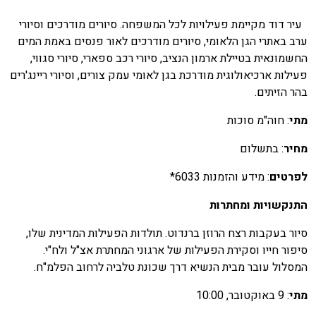
עיר דוד מקיימת פעילויות לכל המשפחה. סיורים מודרכים וסיורי
רב באתרי הגן הלאומי, סיורים מודרכים לאור פנסים באמת המים
חשמונאית בטיילת ארמון הנציב, סיורי רכב ספארי, סיורי סגווי,
עילות ארכיאולוגית מודרכת בגן לאומי עמק צורים, וסיורי ריינג'רים
הר הזיתים.
תי
: חוה"מ סוכות
חיר
: בתשלום
פרטים
: מידע והזמנות 6033*
תנקשויות ומחתרות
יור בעקבות רצח הרוזן ברנדוט. תולדות הפעילות המדינית שלו,
יפור חייו וסקירת הפעילות של ארגוני המחתרת אצ"ל ולח"י.
מסלול עובר מבית הנשיא דרך שכונת טלביה לרחוב הפלמ"ח.
תי
: 9 באוקטובר, 10:00