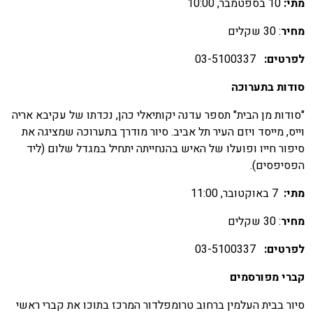
תי:
10 בספטמבר, 10:00
חיר
: 30 שקלים
פרטים:
03-5100337
ודות בתערוכה
סודות מן הבית" תספר עדנה יקותיאלי כהן, נכדתו של עקיבא אריה
ייס, מייסד ויזם העיר תל אביב. סיור מודרך בתערוכה שמציגה את
יפור חייו ופועלו של האיש בהנחייתה יתחיל במגדל שלום (ליד
פסיפסים).
תי:
7 באוקטובר, 11:00
חיר
: 30 שקלים
פרטים:
03-5100337
ברי מפורסמים
יור בבית העלמין ברחוב טרומפלדור המרכז בתוכו את קברי ראשי