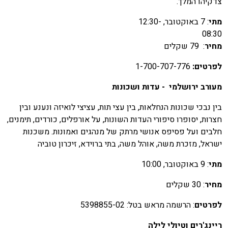
דקיהו המלך.
תי
: 7 באוקטובר, 12:30-
08:3
חיר
: 79 שקלים
פרטים:
1-700-707-776
עורב
ירושלמי
-
עדות
ושכונות
ין נבכי שכונות הנחלאות, בין עצי תות, עציצי לואיזה ונענע ובין
צרות, יסופרו סיפורי העדות השונות, על אורפלים, כורדים, תימנים,
לבים ועל פסיפס אנושי מרתק של מנהגים ואמונות. משכנות
שראל, מזכרת משה, אוהל משה, בתי ברוידא, זיכרון טוביה
תי
: 9 באוקטובר, 10:00
חיר
: 30 שקלים
פרטים
: הרשמה מראש בטל: 5398855-02
יינג'רים וטיולי לילה