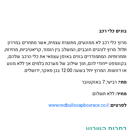
ונים כלי רכב
רוץ כלי רכב לא ממונעים, מתוצרת עצמית, אשר מתחרים במדרון
לול. מרוץ לנהגים חובבים, המשלב בין הומור, קריאטיביות, מהירות,
תחרותיות. המתמודדים בונים באופן עצמאי את כלי הרכב שלהם,
קונספט ייחודי להם, תוך שילוב של מערכת בלמים אך ללא מנוע
ו דוושות. המרוץ יחל בשעה 12:00 בגן סאקר, ירושלים.
תי:
רביעי, 7 באוקטובר
חיר:
ללא תשלום
פרטים:
www.redbullsoapboxrace.co.il
תבות השבוע