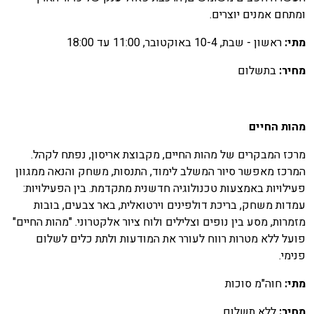
מתחם אמנים יוצרים.
תי:
ראשון - שבת, 10-4 באוקטובר, 11:00 עד 18:00
חיר:
בתשלום
הות החיים
רכז המבקרים של מהות החיים, מקבוצת אריסון, נפתח לקהל.
מרכז מאפשר סיור המשלב לימוד, התנסות, משחק והנאה ממגוון
עילויות באמצעות טכנולוגיה חדשנית מתקדמת. בין הפעילויות:
מדות משחק, בריכת דולפינים וירטואלית, באר צבעים, בובות
זמרות, מסע בין נופים וצלילים ולוח ציור אלקטרוני. "מהות החיים"
ועל ללא מטרות רווח לעורר את המודעות ולתת כלים לשלום
נימי.
תי:
חוה"מ סוכות
חיר:
ללא תשלום