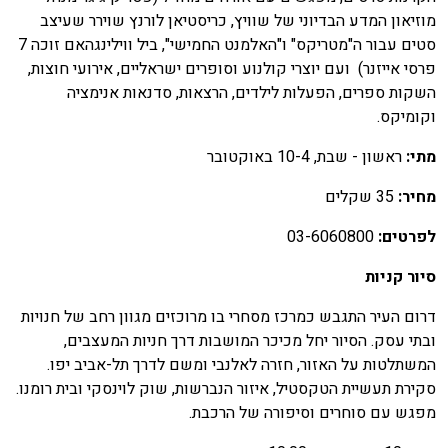
וזיאון המדע הבדיוני של שוויץ, כריסטיאן לורנץ שוירר שעיצב
סטים עבור ה"מטריקס" ו"האלמנט החמישי", ביל ווילינגהאם זוכה 7
רסי אייזנר) ועם יוצרי קולנוע וסופרים ישראליים, אירועי חוצות,
שקות ספרים, הפעלות לילדים, הרצאות, סדנאות אנימציה
קומיקס.
תי:
ראשון - שבת, 10-4 באוקטובר
חיר:
35 שקלים
פרטים:
03-6060800
יור קניות
רום העיר התגבש כמרכז מסחרי בו מרוכזים מגוון רחב של חנויות
בתי עסק. הסיור יחל מכיכר המושבות דרך חניות המעצבים,
משתלטות על האזור, חזרה לאלנבי ומשם לדרך תל-אביב יפו.
קירת תעשיית הטקסטיל, איזור הנברשות, שוק לוינסקי ובית רומנו.
פגש עם סוחרים וסיפורה של הרכבת.