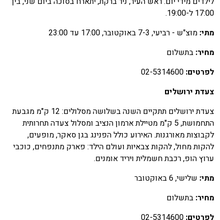
ילדים מידי יום. ראש העיר, ניר ברקת, יתארח בסוכה ביום שני, בין
17:0 ל-19:00.
תי:
מוצ"ש - רביעי, 7-3 באוקטובר, 17:00 עד 23:00
חיר:
בתשלום
פרטים:
02-5314600
עדת ירושלים
צעדת ירושלים תתקיים השנה בשלושה מסלולים: 12 ק"מ מגבעת
התחמושת, 5 ק"מ מטיילת ארמון הנציב ומסלול צעדה תחרותית
קבוצות מאורגנות. האירוע כולל הפנינג בגן סאקר, מופעים,
הקות מחול, להקות צבאיות ועולם הילד: פארק מתנפחים, כוכבי
רוץ הופ, רכבת חשמלית ויריד אומנים.
תי:
שלישי, 6 באוקטובר
חיר:
בתשלום
פרטים:
02-5314600