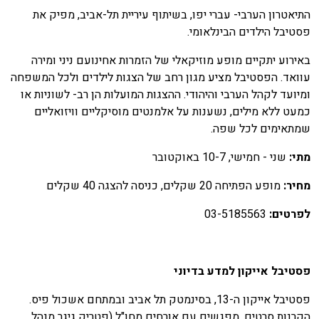
תיאטרון הערבי- עברי יפו, בשיתוף עיריית תל-אביב, מפיק את
סטיבל הילדים הבינלאומי.
אירוע יתקיים מופע מוזיקאלי של הזמרות אחינועם ניני ומירה
וואד. הפסטיבל מציע מגון רחב של הצגות לילדים ולכל המשפחה
מיועד לקהל הערבי והיהודי. ההצגות המועלות הן רב- לשוניות או
מעט ללא מילים, נשענות על אלמנטים מוסיקליים וויזואליים
מתאימים לכל שפה.
תי:
שני - חמישי, 10-7 באוקטובר
חיר:
מופע הפתיחה 20 שקלים, כניסה להצגה 40 שקלים
פרטים:
03-5185563
סטיבל אייקון למדע בדיוני
פסטיבל אייקון ה-13, בסינמטק תל אביב ובמתחם אשכול פיס.
קרנות סרטים, מפגשים עם אורחים מחו"ל (פטריק גיגר מנהל