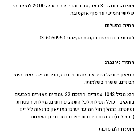
תי:
הבכורה ב-3 באוקטובר ומדי ערב בשעה 20:00 למעט ימי
לישי וחמישי עד סוף אוקטובר.
חיר
: בתשלום
פרטים
: כרטיסים בקופת הקאמרי 03-6060960
חזור נירנברג
וזיאון ישראל מציג את מחזור נירנברג, ספר תפילה מאויר מימי
ביניים, ששרד בשלמותו.
הוא מכיל 1042 עמודים, מתוכם 22 עמודים מאוירים בצבעים
והקים וכולל תפילות לכל השנה, פירושים, מגילות, הפטרות
פיוטים. במהלך חול המועד יערכו במוזיאון סדנאות לילדים
בתשלום) בסוכות מיוחדות שיבנו במרחבי גן האמנות.
תי:
חוה"מ סוכות