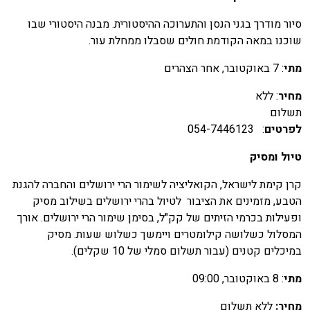
יור מודרך בגני הנסן והתערוכה ההיסטורית. מבנה היסטורי שבו
וכנו במאה הקודמת חולים שסבלו ממחלת עור.
תי
: 7 באוקטובר, אחר הצהרים
חיר
: ללא
שלום
פרטים
: 054-7446123
יול ומסיק
רן קימת לישראל, הקואליציה לשימור הרי ירושלים והחברה להגנת
טבע, מזמינים את הציבור לטיול בהרי ירושלים בשילוב מסיק
פעילות בכרמי הזיתים של קק"ל, בסימן שימור הרי ירושלים. אורך
מסלול כשלושה קילומטרים ויימשך כשלוש שעות. מסיק
מיכלים קטנים (עבור תשלום סמלי של 10 שקלים).
תי
: 8 באוקטובר, 09:00
חיר:
ללא תשלום