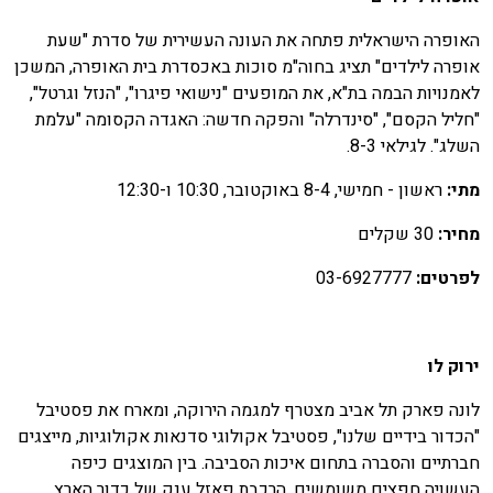
אופרה הישראלית פתחה את העונה העשירית של סדרת "שעת
ופרה לילדים" תציג בחוה"מ סוכות באכסדרת בית האופרה, המשכן
אמנויות הבמה בת"א, את המופעים "נישואי פיגרו", "הנזל וגרטל",
חליל הקסם", "סינדרלה" והפקה חדשה: האגדה הקסומה "עלמת
שלג". לגילאי 8-3.
תי:
ראשון - חמישי, 8-4 באוקטובר, 10:30 ו-12:30
חיר:
30 שקלים
פרטים:
03-6927777
רוק לו
ונה פארק תל אביב מצטרף למגמה הירוקה, ומארח את פסטיבל
הכדור בידיים שלנו", פסטיבל אקולוגי סדנאות אקולוגיות, מייצגים
ברתיים והסברה בתחום איכות הסביבה. בין המוצגים כיפה
עשויה חפצים משומשים, הרכבת פאזל ענק של כדור הארץ