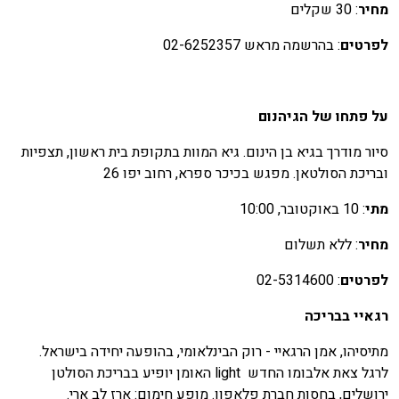
חיר
: 30 שקלים
פרטים
: בהרשמה מראש 02-6252357
ל פתחו של הגיהנום
יור מודרך בגיא בן הינום. גיא המוות בתקופת בית ראשון, תצפיות
בריכת הסולטאן. מפגש בכיכר ספרא, רחוב יפו 26
תי
: 10 באוקטובר, 10:00
חיר
: ללא תשלום
פרטים
: 02-5314600
גאיי בבריכה
תיסיהו, אמן הרגאיי - רוק הבינלאומי, בהופעה יחידה בישראל.
לרגל צאת אלבומו החדש light האומן יופיע בבריכת הסולטן
רושלים, בחסות חברת פלאפון. מופע חימום: ארז לב ארי.