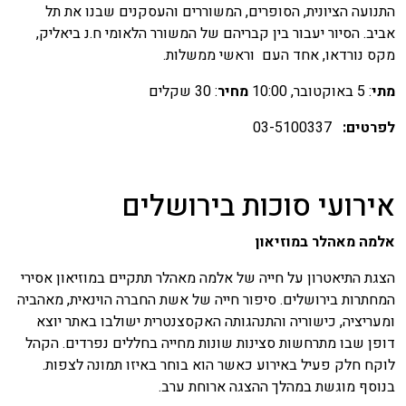
תנועה הציונית, הסופרים, המשוררים והעסקנים שבנו את תל
ביב. הסיור יעבור בין קבריהם של המשורר הלאומי ח.נ ביאליק,
קס נורדאו, אחד העם וראשי ממשלות.
תי
: 5 באוקטובר, 10:00
מחיר
: 30 שקלים
פרטים:
03-5100337
ירועי סוכות בירושלים
למה מאהלר במוזיאון
צגת התיאטרון על חייה של אלמה מאהלר תתקיים במוזיאון אסירי
מחתרות בירושלים. סיפור חייה של אשת החברה הוינאית, מאהביה
מעריציה, כישוריה והתנהגותה האקסצנטרית ישולבו באתר יוצא
ופן שבו מתרחשות סצינות שונות מחייה בחללים נפרדים. הקהל
וקח חלק פעיל באירוע כאשר הוא בוחר באיזו תמונה לצפות.
נוסף מוגשת במהלך ההצגה ארוחת ערב.