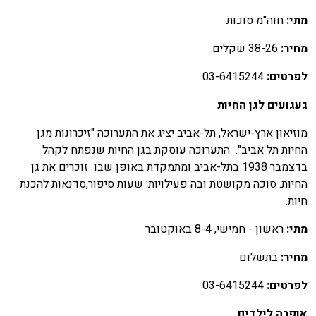
תי:
חוה"מ סוכות
חיר:
38-26 שקלים
פרטים:
03-6415244
עגועים לגן החיות
וזיאון ארץ-ישראל, תל-אביב יציג את התערוכה "זיכרונות מגן
חיות תל אביב". התערוכה עוסקת בגן החיות שנפתח לקהל
בדצמבר 1938 בתל-אביב ומתמקדת באופן שבו זוכרים את גן
חיות. סוכה מקושטת ובה פעילויות: שעות סיפור,סדנאות להכנת
יות.
תי:
ראשון - חמישי, 8-4 באוקטובר
חיר:
בתשלום
פרטים:
03-6415244
ופרה לילדים