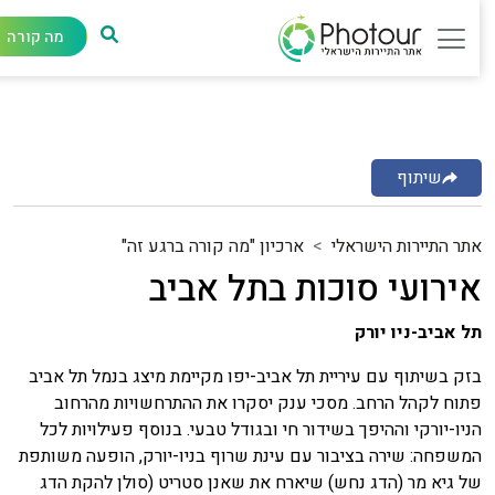
מה קורה
שיתוף
תר התיירות הישראלי
ארכיון "מה קורה ברגע זה"
ירועי סוכות בתל אביב
ל אביב-ניו יורק
זק בשיתוף עם עיריית תל אביב-יפו מקיימת מיצג בנמל תל אביב
תוח לקהל הרחב. מסכי ענק יסקרו את ההתרחשויות מהרחוב
ניו-יורקי וההיפך בשידור חי ובגודל טבעי. בנוסף פעילויות לכל
משפחה: שירה בציבור עם עינת שרוף בניו-יורק, הופעה משותפת
ל גיא מר (הדג נחש) שיארח את שאנן סטריט (סולן להקת הדג