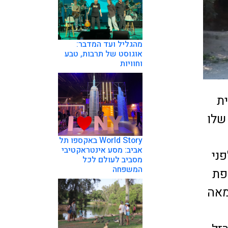
מהגליל ועד המדבר:
אוגוסט של תרבות, טבע
וחוויות
ת
שלו
World Story באקספו תל
אביב: מסע אינטראקטיבי
ני
מסביב לעולם לכל
המשפחה
פת
מאה