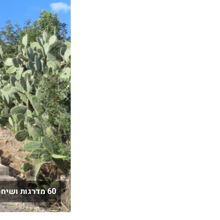
60 מדרגות ושיחי צבר במעלה הגבעה צילום: רונית סבירסקי