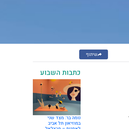
שיתוף
כתבות השבוע
נומה בר: מצד שני
במוזיאון תל אביב
לאמנות – מבצלאל