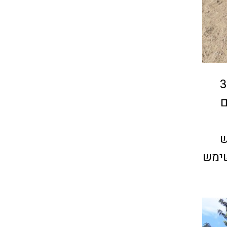
60 מדרגות מסותתות מאבן טבעית מובילות במעלה הגבעה אל 3
ם
שימש
שימש